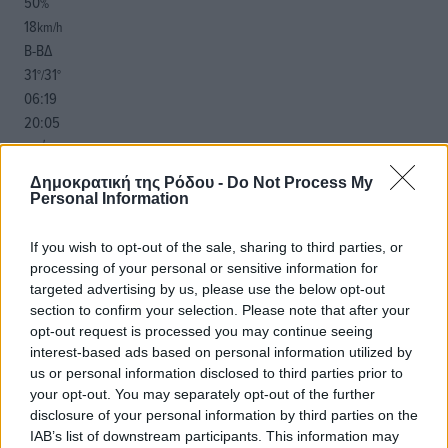
50
%
18
km/h
Β-ΒΔ
31
31
°/
°
06:19
20:05
πρόγνωση:
32
°
Δημοκρατική της Ρόδου -
Do Not Process My
ΔΕ
Personal Information
29
°
ΤΡ
If you wish to opt-out of the sale, sharing to third parties, or
28
°
processing of your personal or sensitive information for
ΤΕ
targeted advertising by us, please use the below opt-out
section to confirm your selection. Please note that after your
29
°
opt-out request is processed you may continue seeing
ΠΕ
interest-based ads based on personal information utilized by
us or personal information disclosed to third parties prior to
your opt-out. You may separately opt-out of the further
disclosure of your personal information by third parties on the
IAB’s list of downstream participants. This information may