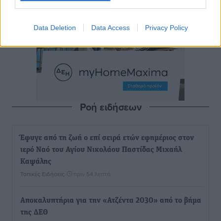
Data Deletion
Data Access
Privacy Policy
Ροή ειδήσεων
Έφυγε από τη ζωή ο επί σειρά ετών εφημέριος στον
ιερό Ναό του Αγίου Νικολάου Παστίδας Μιχαήλ
Καψάλης
Τοπικές Ειδήσεις
•
πριν 54 λεπτά
Αποκαλυπτήρια για την «Ατζέντα 2030» από το βήμα
της ΔΕΘ