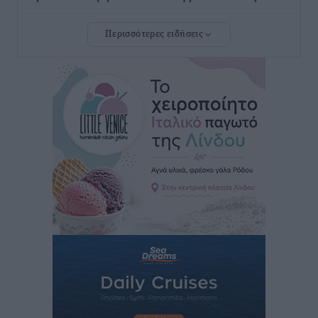
Τοπικές Ειδήσεις
•
πριν 5 ώρες
Περισσότερες ειδήσεις
Τουρνάς για φωτιές: «Κανένα περιθώριο
εφησυχασμού» – Σε πλήρη ετοιμότητα ο μηχανισμός
Ειδήσεις
•
πριν 6 ώρες
Καιρός: Επιμένουν οι υψηλές θερμοκρασίες – Ισχυρά
μελτέμια έως 9 μποφόρ, σε «Red Code» 6 περιοχές
Τοπικές Ειδήσεις
•
πριν 6 ώρες
Τα φοιτητικά ενοίκια «τινάζουν στον αέρα» τους
οικογενειακούς προϋπολογισμούς
Ειδήσεις
•
πριν 6 ώρες
Δύο νέοι ξενώνες παραδόθηκαν στις Ένοπλες
Δυνάμεις στη νήσο Ρω
Τοπικές Ειδήσεις
•
πριν 7 ώρες