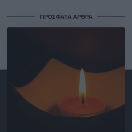
Γιάννης Βασιλάκης: «Η Πρωτοβάθμια Φροντίδα
ΠΡΟΣΦΑΤΑ ΑΡΘΡΑ
Υγείας πρέπει να φτάνει σε κάθε γωνιά – Ενισχύουμε
τις δομές, δεν τις αποδυναμώνουμε»
Συνεντεύξεις
•
πριν 9 ώρες
Ιδρυμα Ωνάση: Το όραμα πίσω από τα δύο νέα
σχολεία της Ρόδου
Συνεντεύξεις
•
πριν 9 ώρες
Μιχάλης Χουρδάκης: «Η χώρα χρειάζεται μια
αξιόπιστη εναλλακτική κυβερνητική πρόταση»
Συνεντεύξεις
•
πριν 9 ώρες
Σεβ. Μητροπολίτης Ρόδου κ. Κύριλλος: «Ο Αύγουστος
είναι ο μήνας της Παναγίας και η Θεία Λειτουργία η
καρδιά της ζωής της Εκκλησίας»
Συνεντεύξεις
•
πριν 9 ώρες