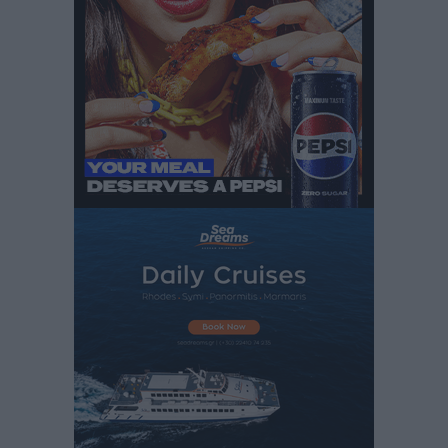
Στον Άγιο Νικόλαο Χάλκης ανοίγει ξανά το
ανανεωμένο εκκλησιαστικό μουσείο από τη Λέσχη
Lions Χάλκης
Τοπικές Ειδήσεις
•
πριν 9 ώρες
Ρόδος: «Βουλιάζει» από τουρίστες – Πάνω από 1 εκατ.
επιβάτες και 55 κρουαζιερόπλοια
Τοπικές Ειδήσεις
•
πριν 9 ώρες
Γ’ Εθνική Κατηγορία: Οι ημερομηνίες των
αγωνιστικών της κανονικής περιόδου
Αθλητικά
•
πριν 14 ώρες
Συνελήφθησαν δύο άτομα στην Κάρπαθο για άγρα
πελατών
Τοπικές Ειδήσεις
•
πριν 14 ώρες