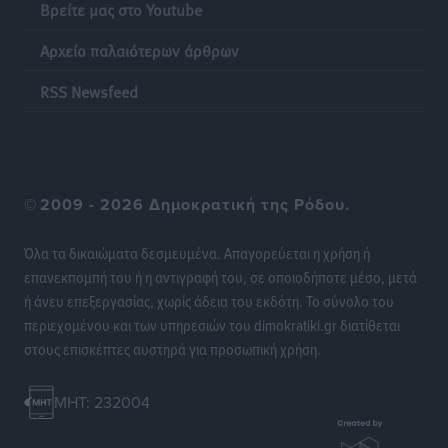
Τοπικές Ειδήσεις
•
πριν 19 ώρες
Βρείτε μας στο Youtube
Αρχείο παλαιότερων άρθρων
Οι θαυματουργές Παναγίες της Δωδεκανήσου: Τα
προσωνύμια και οι θρύλοι
RSS Newsfeed
Ρεπορτάζ
•
πριν 19 ώρες
©
2009 - 2026 Δημοκρατική της Ρόδου.
Όλα τα δικαιώματα δεσμευμένα. Απαγορεύεται η χρήση ή
επανεκπομπή του ή η αντιγραφή του, σε οποιοδήποτε μέσο, μετά
ή άνευ επεξεργασίας, χωρίς άδεια του εκδότη. Το σύνολο του
περιεχομένου και των υπηρεσιών του dimokratiki.gr διατίθεται
στους επισκέπτες αυστηρά για προσωπική χρήση.
MHT: 232004