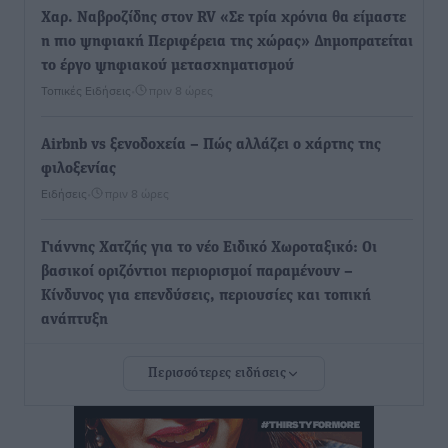
Χαρ. Ναβροζίδης στον RV «Σε τρία χρόνια θα είμαστε
η πιο ψηφιακή Περιφέρεια της χώρας» Δημοπρατείται
το έργο ψηφιακού μετασχηματισμού
Τοπικές Ειδήσεις
•
πριν 8 ώρες
Airbnb vs ξενοδοχεία – Πώς αλλάζει ο χάρτης της
φιλοξενίας
Ειδήσεις
•
πριν 8 ώρες
Γιάννης Χατζής για το νέο Ειδικό Χωροταξικό: Οι
βασικοί οριζόντιοι περιορισμοί παραμένουν –
Κίνδυνος για επενδύσεις, περιουσίες και τοπική
ανάπτυξη
Τοπικές Ειδήσεις
•
πριν 8 ώρες
Περισσότερες ειδήσεις
Ευ. Τουρνάς: Απέναντι σε ακραία καιρικά φαινόμενα
δεν υπάρχουν περιθώρια εφησυχασμού
Ειδήσεις
•
πριν 8 ώρες