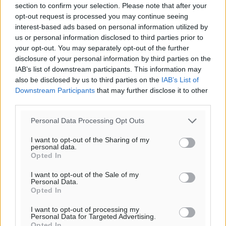
section to confirm your selection. Please note that after your
opt-out request is processed you may continue seeing
Για την μερική αναπαραγωγή της είδησης από άλλες
interest-based ads based on personal information utilized by
ιστοσελίδες είναι απαραίτητη η χρήση του παρακάτω
us or personal information disclosed to third parties prior to
παρεχόμενου συνδέσμου παραπομπής προς το άρθρο
your opt-out. You may separately opt-out of the further
της Δημοκρατικής.
disclosure of your personal information by third parties on the
IAB’s list of downstream participants. This information may
also be disclosed by us to third parties on the
IAB’s List of
Downstream Participants
that may further disclose it to other
third parties.
Personal Data Processing Opt Outs
o καιρός τώρα:
26
°
I want to opt-out of the Sharing of my
personal data.
αίθριος καιρός
Opted In
64
%
I want to opt-out of the Sale of my
2
km/h
Personal Data.
Β-ΒΔ
Opted In
26
26
°/
°
I want to opt-out of processing my
06:19
Personal Data for Targeted Advertising.
20:05
Opted In