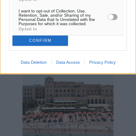
πρόγνωση:
I want to opt-out of Collection, Use,
32
°
Retention, Sale, and/or Sharing of my
Personal Data that Is Unrelated with the
ΔΕ
Purposes for which it was collected.
30
°
Opted In
ΤΡ
CONFIRM
28
°
ΤΕ
28
°
Data Deletion
Data Access
Privacy Policy
ΠΕ