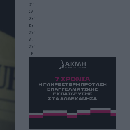
31
°
ΣΑ
28
°
ΚΥ
29
°
ΔΕ
29
°
ΤΡ