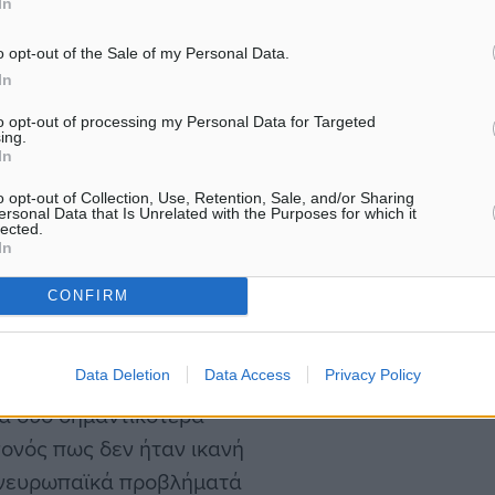
In
αποχωρήσουν από μια
ει στα πιο αδύναμα μέλη
o opt-out of the Sale of my Personal Data.
In
to opt-out of processing my Personal Data for Targeted
ing.
πέσει το βάρος
In
 πιο αδύναμων έχει
o opt-out of Collection, Use, Retention, Sale, and/or Sharing
μήσει τείχος στο Αιγαίο-
ersonal Data that Is Unrelated with the Purposes for which it
lected.
έφει αποτελεσματικά την
In
μών στα όρια της ΕΕ.
CONFIRM
οτελεί τον πιο αδύναμο
Data Deletion
Data Access
Privacy Policy
η ΕΕ δεν καταφέρει να
τα δύο σημαντικότερα
γονός πως δεν ήταν ικανή
ανευρωπαϊκά προβλήματά