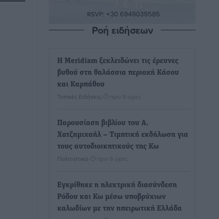
Ροή ειδήσεων
Η Meridiam ξεκλειδώνει τις έρευνες
βυθού στη θαλάσσια περιοχή Κάσου
και Καρπάθου
Τοπικές Ειδήσεις
•
πριν 8 ώρες
Παρουσίαση βιβλίου του Α.
Χατζημιχαήλ – Τιμητική εκδήλωση για
τους αυτοδιοικητικούς της Κω
Πολιτιστικά
•
πριν 9 ώρες
Εγκρίθηκε η ηλεκτρική διασύνδεση
Ρόδου και Κω μέσω υποβρύχιων
καλωδίων με την ηπειρωτική Ελλάδα