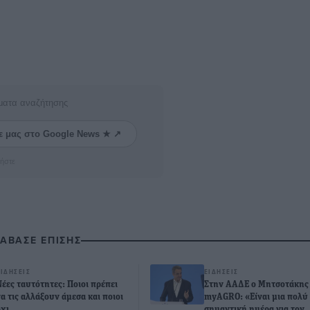
ματα αναζήτησης
ε μας στο Google News ★ ↗
ήστε
ΙΑΒΑΣΕ ΕΠΙΣΗΣ
ΕΙΔΉΣΕΙΣ
ΕΙΔΉΣΕΙΣ
Νέες ταυτότητες: Ποιοι πρέπει
Στην ΑΑΔΕ ο Μητσοτάκης 
να τις αλλάξουν άμεσα και ποιοι
myAGRO: «Είναι μια πολύ
όχι
σημαντική ημέρα για τον