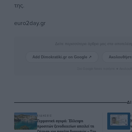
της.
euro2day.gr
Δείτε περισσότερα άρθρα μας στα αποτελέσ
Add Dimokratiki.gr on Google ↗
Ακολουθήστ
Στο Google News πατήστε ★ Ακολουθ
Δ
ΕΙΔΉΣΕΙΣ
Γερμανική αγορά: Έλλειψη
προσιτών ξενοδοχείων απειλεί τη
ζήτηση για πακέτα διακοπών – Στο