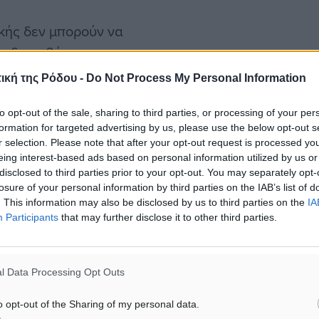
ικής δεν μπορούν να
ς διακυβέρνησης και τη
τίσταση της ευρωζώνης σε
ική της Ρόδου -
Do Not Process My Personal Information
 διασφάλισε τη σίγουρη
άδας, το οποίο οδήγησε σε
to opt-out of the sale, sharing to third parties, or processing of your per
formation for targeted advertising by us, please use the below opt-out s
ν ύφεση που επέφερε την
r selection. Please note that after your opt-out request is processed y
άμεων όπως η Χρυσή Αυγή
eing interest-based ads based on personal information utilized by us or
disclosed to third parties prior to your opt-out. You may separately opt-
ου «Όχι» στο δημοψήφισμα
losure of your personal information by third parties on the IAB’s list of
. This information may also be disclosed by us to third parties on the
IA
Participants
that may further disclose it to other third parties.
ο τρίτο πρόγραμμα
ικονομικά καταστροφικής
l Data Processing Opt Outs
σφιξης. Η εφημερίδα
o opt-out of the Sharing of my personal data.
ροσέγγιση, η Ελλάδα θα