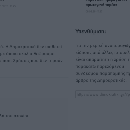
πρωτογενή τομέα»
6.08.26 · 13:25
06.08.26 · 11:37
Υπενθύμιση:
Για την μερική αναπαραγωγ
ή. Η Δημοκρατική δεν υιοθετεί
είδησης από άλλες ιστοσελ
υμε όποια σχόλια θεωρούμε
είναι απαραίτητη η χρήση 
οίηση. Χρήστες που δεν τηρούν
παρακάτω παρεχόμενου
συνδέσμου παραπομπής πρ
άρθρο της Δημοκρατικής.
λή του σχολίου.