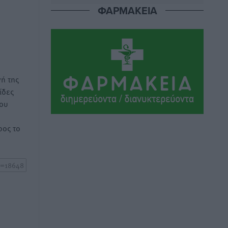
Αθλητικά
•
πριν 12 ώρες
ΦΑΡΜΑΚΕΙΑ
Ιάλυσος Β’: Νωρίς νωρίς μπήκαν στα
βάσανα της προετοιμασίας
Αθλητικά
•
πριν 12 ώρες
ή της
Εθνικός Αρχίπολης: Μεγάλο βήμα
ίδες
προόδου η ίδρυση Ακαδημίας
του
Αθλητικά
•
πριν 12 ώρες
ος το
Ιππότες: Με το βλέμμα στραμμένο στο
μέλλον
Αθλητικά
•
πριν 12 ώρες
ΠΑΜΕ ΣΤΟΙΧΗΜΑ: Περισσότερα από 95
εκατομμύρια ευρώ σε κέρδη μοίρασε
τον Ιούλιο
Αθλητικά
•
πριν 12 ώρες