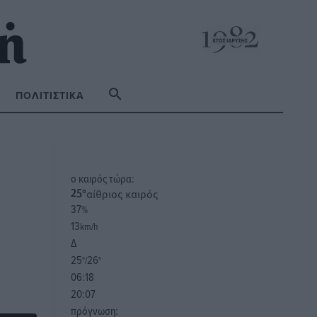
ΠΟΛΙΤΙΣΤΙΚΆ
o καιρός τώρα:
αίθριος καιρός
25
°
37
%
13
km/h
Δ
25
26
°/
°
06:18
20:07
πρόγνωση: