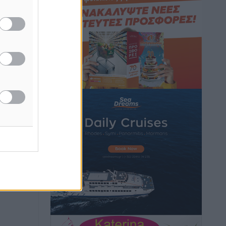
Hotels – Χατζηλαζάρου – Προχωρά
καινούργιο ξενοδοχείο στην Κω
Τοπικές Ειδήσεις
•
πριν 11 ώρες
Αυτοκίνητο μπήκε παράνομα σε
μονόδρομο στο Μαστιχάρι –
Αναποδογύρισε όχημα με μητέρα και
5χρονο παιδί
Τοπικές Ειδήσεις
•
πριν 11 ώρες
“Η Ευρώπη αντιμετώπιζε το
προσφυγικό σαν ταινία τρόμου” – Η
συγκλονιστική μαρτυρία της Χαρούλας
Γιασιράνη στον RV για τα γεγονότα που
οδήγησαν στο Σύμφωνο της Λέρου
Τοπικές Ειδήσεις
•
πριν 11 ώρες
Συναυλία με τον Γιάννη Κότσιρα στις