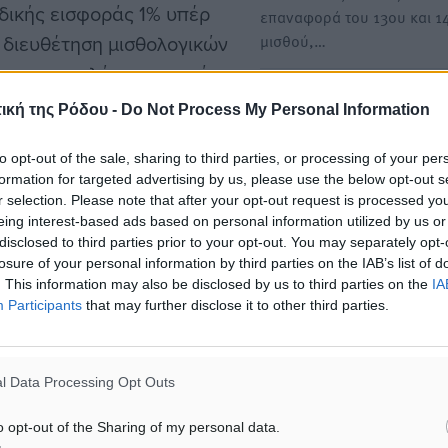
ιδικής εισφοράς 1% υπέρ
επαναφορά του 13ου και 1
 διευθέτηση μισθολογικών
μισθού,…
του αφορολόγητου κατά
πομένως για μια
Δημόσιοι υπάλληλοι: Οι αλ
ική της Ρόδου -
Do Not Process My Personal Information
που τίθενται σε ισχύ και οι
ραπάνω– επιπλέον μισθού
αυστηρότερες κυρώσεις
to opt-out of the sale, sharing to third parties, or processing of your per
Με το ημερολόγιο να έχει 
formation for targeted advertising by us, please use the below opt-out s
γυρίσει, το Δημόσιο περνά
r selection. Please note that after your opt-out request is processed y
ν υπαλλήλων που
eing interest-based ads based on personal information utilized by us or
νέα φάση…
disclosed to third parties prior to your opt-out. You may separately opt-
σχέδιο συνοψίζονται ως
losure of your personal information by third parties on the IAB’s list of
Ψηφιακή κάρτα θα «χτυπο
. This information may also be disclosed by us to third parties on the
IA
Participants
that may further disclose it to other third parties.
δημόσιοι υπάλληλοι από το
για να ελεγχθούν κοπάνες 
ια όλους τους δημοσίους
υπερωρίες
δικών Μισθολογίων.
l Data Processing Opt Outs
Στη λογική της ενίσχυσης τ
αποδοτικότητας και της
o opt-out of the Sharing of my personal data.
0-50 ευρώ το μήνα,
λογοδοσίας των δημοσίων