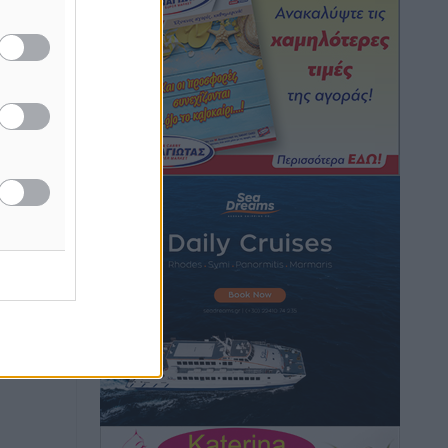
Hotels – Χατζηλαζάρου – Προχωρά
καινούργιο ξενοδοχείο στην Κω
Τοπικές Ειδήσεις
•
πριν 13 ώρες
Αυτοκίνητο μπήκε παράνομα σε
μονόδρομο στο Μαστιχάρι –
Αναποδογύρισε όχημα με μητέρα και
5χρονο παιδί
Τοπικές Ειδήσεις
•
πριν 13 ώρες
“Η Ευρώπη αντιμετώπιζε το
προσφυγικό σαν ταινία τρόμου” – Η
συγκλονιστική μαρτυρία της Χαρούλας
Γιασιράνη στον RV για τα γεγονότα που
οδήγησαν στο Σύμφωνο της Λέρου
Τοπικές Ειδήσεις
•
πριν 14 ώρες
Συναυλία με τον Γιάννη Κότσιρα στις