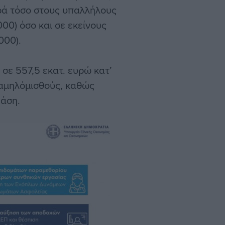
ρά τόσο στους υπαλλήλους
000) όσο και σε εκείνους
000).
σε 557,5 εκατ. ευρώ κατ’
χαμηλόμισθούς, καθώς
βάση.