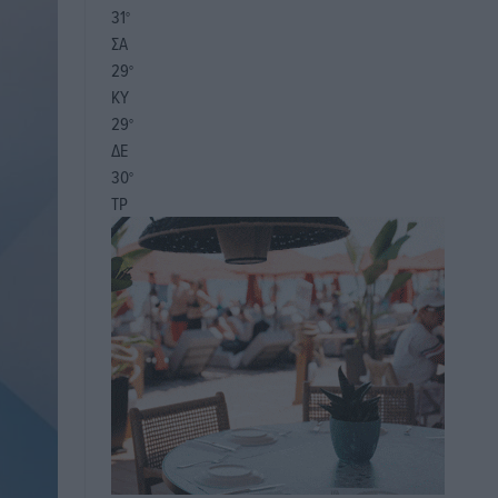
31
°
ΣΑ
29
°
ΚΥ
29
°
ΔΕ
30
°
ΤΡ