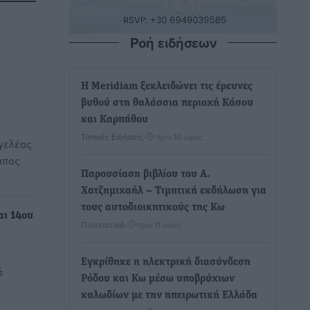
Ροή ειδήσεων
Η Meridiam ξεκλειδώνει τις έρευνες
βυθού στη θαλάσσια περιοχή Κάσου
και Καρπάθου
Τοπικές Ειδήσεις
•
πριν 10 ώρες
γελέας
μπος
Παρουσίαση βιβλίου του Α.
Χατζημιχαήλ – Τιμητική εκδήλωση για
τους αυτοδιοικητικούς της Κω
αι 14ου
Πολιτιστικά
•
πριν 11 ώρες
Εγκρίθηκε η ηλεκτρική διασύνδεση
ά
Ρόδου και Κω μέσω υποβρύχιων
καλωδίων με την ηπειρωτική Ελλάδα