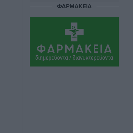
Αθλητικά
•
πριν 14 ώρες
ΦΑΡΜΑΚΕΙΑ
Ιάλυσος Β’: Νωρίς νωρίς μπήκαν στα
βάσανα της προετοιμασίας
Αθλητικά
•
πριν 14 ώρες
Εθνικός Αρχίπολης: Μεγάλο βήμα
προόδου η ίδρυση Ακαδημίας
Αθλητικά
•
πριν 14 ώρες
Ιππότες: Με το βλέμμα στραμμένο στο
μέλλον
Αθλητικά
•
πριν 14 ώρες
ΠΑΜΕ ΣΤΟΙΧΗΜΑ: Περισσότερα από 95
εκατομμύρια ευρώ σε κέρδη μοίρασε
τον Ιούλιο
Αθλητικά
•
πριν 15 ώρες