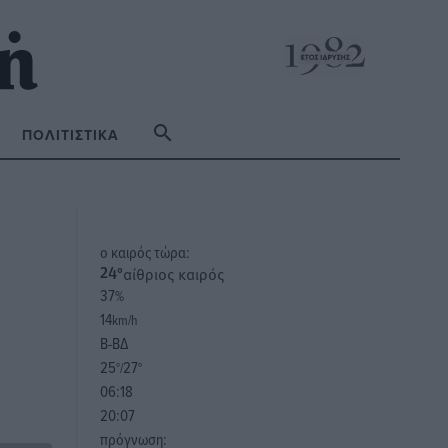
ΠΟΛΙΤΙΣΤΙΚΆ
o καιρός τώρα:
αίθριος καιρός
24
°
37
%
14
km/h
Β-ΒΔ
25
27
°/
°
06:18
20:07
πρόγνωση: