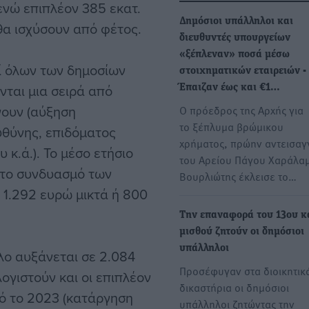
 ενώ επιπλέον 385 εκατ.
Δημόσιοι υπάλληλοι και
 θα ισχύσουν από φέτος.
διευθυντές υπουργείων
«ξέπλεναν» ποσά μέσω
οί όλων των δημοσίων
στοιχηματικών εταιρειών -
ται μια σειρά από
Έπαιζαν έως και €1…
νουν (αύξηση
Ο πρόεδρος της Αρχής για
το ξέπλυμα βρώμικου
υθύνης, επιδόματος
χρήματος, πρώην αντεισαγ
κ.ά.). Το μέσο ετήσιο
του Αρείου Πάγου Χαράλα
 το συνδυασμό των
Βουρλιώτης έκλεισε το…
1.292 ευρώ μικτά ή 800
Την επαναφορά του 13ου κ
μισθού ζητούν οι δημόσιοι
υπάλληλοι
λο αυξάνεται σε 2.084
Προσέφυγαν στα διοικητικ
ογιστούν και οι επιπλέον
δικαστήρια οι δημόσιοι
ό το 2023 (κατάργηση
υπάλληλοι ζητώντας την