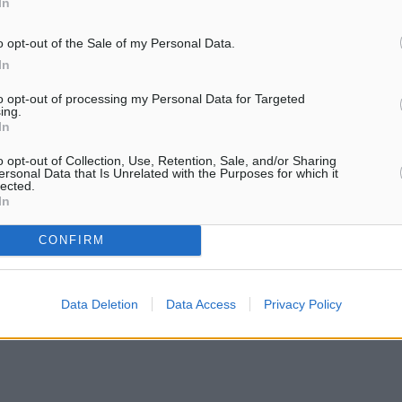
In
υπαλλήλων, η…
o opt-out of the Sale of my Personal Data.
θύνης.
In
to opt-out of processing my Personal Data for Targeted
ing.
ιαίτερων συνθηκών
In
μεων και των Σωμάτων
o opt-out of Collection, Use, Retention, Sale, and/or Sharing
ευσης και χιλιομετρικής
ersonal Data that Is Unrelated with the Purposes for which it
lected.
In
CONFIRM
οδοχές των
αποφάσεων του ΣτΕ και
Data Deletion
Data Access
Privacy Policy