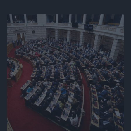
Ειδήσεις
•
πριν 14 ώρες
Γ. Χατζημάρκος από το Μέγαρο Μαξίμου: “Ο
τουρισμός μπορεί να γίνει ο μεγαλύτερος πελάτης της
ελληνικής βιομηχανίας”
Τοπικές Ειδήσεις
•
πριν 14 ώρες
Έρευνα ΕΟΤ: Οι Ευρωπαίοι ταξιδιώτες «ψηφίζουν»
Ελλάδα
Ειδήσεις
•
πριν 15 ώρες
Άκυρες οι εγκύκλιοι που δεν αναρτώνται,
υποχρεωτική η δημοσίευσή τους από την 1η
Οκτωβρίου
Ειδήσεις
•
πριν 15 ώρες
Καύσιμα: «Καίνε» οι τιμές και στα νησιά μας – Γιατί