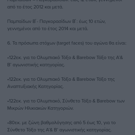
από το έτος 2012 και μετά.
Παμπαίδων Β ́- Παγκορασίδων Β ́: έως 10 ετών,
γεννημένοι από το έτος 2014 και μετά.
6. Τα πρόσωπα στόχων (target faces) του αγώνα θα είναι:
•122εκ. για το Ολυμπιακό Τόξο & Barebow Τόξο της Α’&
Β’ αγωνιστικής κατηγορίας.
•122εκ. για το Ολυμπιακό Τόξο & Barebow Τόξο της
Αναπτυξιακής Κατηγορίας.
•122εκ. για το Ολυμπιακό, Σύνθετο Τόξο & Barebow των
Μικρών Ηλικιακών Κατηγοριών.
•80εκ. με ζώνη βαθμολόγησης από 5 έως 10, για το
Σύνθετο Τόξο της Α’& Β’ αγωνιστικής κατηγορίας.