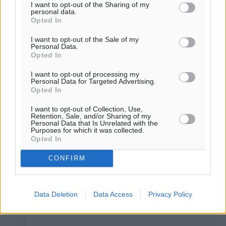
I want to opt-out of the Sharing of my
personal data.
Προσθέστε ένα σχόλιο
Opted In
I want to opt-out of the Sale of my
Personal Data.
Το E-mail δεν θα δημοσιευτεί.
Opted In
Πρέπει να συμπληρωθούν όλα τα πεδία για την
υποβολή του σχολίου.
I want to opt-out of processing my
Personal Data for Targeted Advertising.
Opted In
Όνοματεπώνυμο
Email
I want to opt-out of Collection, Use,
Retention, Sale, and/or Sharing of my
Personal Data that Is Unrelated with the
Purposes for which it was collected.
Opted In
Φύλαξε τα στοιχεία μου για την επόμενη φορά.
CONFIRM
Data Deletion
Data Access
Privacy Policy