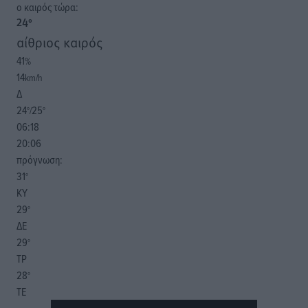
o καιρός τώρα:
24
°
αίθριος καιρός
41
%
14
km/h
Δ
24
25
°/
°
06:18
20:06
πρόγνωση:
31
°
ΚΥ
29
°
ΔΕ
29
°
ΤΡ
28
°
ΤΕ