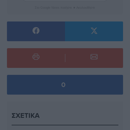
Στο Google News πατήστε ★ Ακολουθήστε
0
ΣΧΕΤΙΚΆ