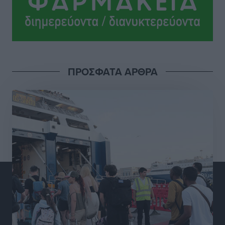
Αθλητικά
•
πριν 13 ώρες
Ροδήλιος: Ο απολογισμός από το Πανελλήνιο
Πρωτάθλημα Πίστας
Αθλητικά
•
πριν 13 ώρες
ΠΡΟΣΦΑΤΑ ΑΡΘΡΑ
Διαγόρας: Μετεγγραφικό ντεμαράζ
Αθλητικά
•
πριν 13 ώρες
Γ.Σ. Διαγόρας: Εντατική προετοιμασία και επιστροφή
Ρίζου στις Ακαδημίες
Αθλητικά
•
πριν 13 ώρες
Εθνική Ανδρών: Ραντεβού στο Telekom Center Athens
Αθλητικά
•
πριν 13 ώρες
ΕΠΟ: Απέσυρε τη στήριξή της στην υποψηφιότητα
του Ινφαντίνο