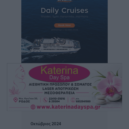
Άρης Αρχαγγέλου: Στο πλευρό του άτυχου Ιάκωβου
Θωμά
Αθλητικά
•
πριν 9 ώρες
Φοίβος: Η μεγάλη επιστροφή του Μπρένο Σαλβατιέρα
Αθλητικά
•
πριν 9 ώρες
Κλεάνθης: Έτοιμες οι κάρτες διαρκείας της νέας
σεζόν
Αθλητικά
•
πριν 9 ώρες
Ατρόμητος Διμυλιάς: Ο Μαργαρίτης και μία
αδιαπραγμάτευτη φιλοσοφία
Αθλητικά
•
πριν 9 ώρες
Γ.Σ. Διαγόρας: Επέστρεψε στις Ακαδημίες η Ειρήνη
Οκτώβριος 2024
Παπαεμμανουήλ