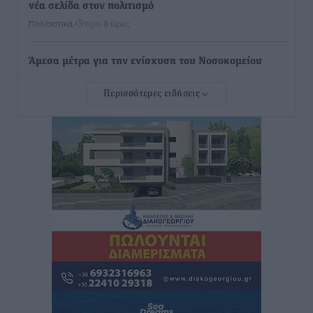
νέα σελίδα στον πολιτισμό
Πολιτιστικά
•
πριν 8 ώρες
Άμεσα μέτρα για την ενίσχυση του Νοσοκομείου
Ρόδου και αντιμετώπιση των ελλείψεων προσωπικού
Περισσότερες ειδήσεις
ανακοίνωσε ο Άδωνις Γεωργιάδης
Τοπικές Ειδήσεις
•
πριν 9 ώρες
Iατρικός Σύλλογος Ροδου προς Α. Γεωργιάδη:
Στρατηγικές Προτάσεις για την Ενίσχυση της
Δημόσιας Υγείας στη Νησιωτική Ελλάδα και στα
Νοσοκομεία της Γ΄ Ζώνης
Τοπικές Ειδήσεις
•
πριν 9 ώρες
Πάνθηρες: Ξεκίνησαν αισιόδοξοι για την παρθενική
“πτήση” τους
Αθλητικά
•
πριν 9 ώρες