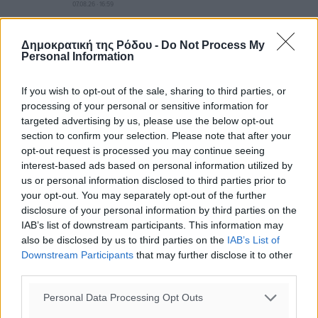
07.08.26 · 16:59
ΑΘΛΗΤΙΚΆ
Άρης Αρχαγγέλου: Στο πλευρό του άτυχου Ιάκωβου
Δημοκρατική της Ρόδου -
Do Not Process My
Personal Information
Θωμά
07.08.26 · 16:57
If you wish to opt-out of the sale, sharing to third parties, or
ΑΘΛΗΤΙΚΆ
processing of your personal or sensitive information for
Φοίβος: Η μεγάλη επιστροφή του Μπρένο Σαλβατιέρα
targeted advertising by us, please use the below opt-out
07.08.26 · 16:53
section to confirm your selection. Please note that after your
opt-out request is processed you may continue seeing
Σχολιασμός Άρθρου
interest-based ads based on personal information utilized by
us or personal information disclosed to third parties prior to
your opt-out. You may separately opt-out of the further
Τα σχόλια εκφράζουν αποκλειστικά τον εκάστοτε
disclosure of your personal information by third parties on the
σχολιαστή. Η Δημοκρατική δεν υιοθετεί αυτές τις
IAB’s list of downstream participants. This information may
απόψεις. Διατηρούμε το δικαίωμα να διαγράψουμε όποια
also be disclosed by us to third parties on the
IAB’s List of
σχόλια θεωρούμε προσβλητικά ή περιέχουν ύβρεις, χωρίς
Downstream Participants
that may further disclose it to other
third parties.
καμμία προειδοποίηση. Χρήστες που δεν τηρούν τους
όρους χρήσης αποκλείονται.
Personal Data Processing Opt Outs