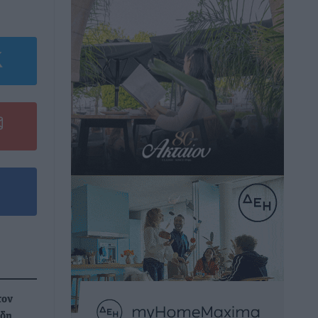
τον
ίδη