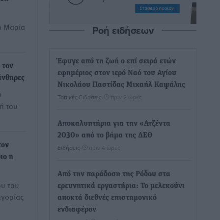
η Μαρία
Ροή ειδήσεων
Έφυγε από τη ζωή ο επί σειρά ετών
 τον
εφημέριος στον ιερό Ναό του Αγίου
άνθηρες
Νικολάου Παστίδας Μιχαήλ Καψάλης
υ
Τοπικές Ειδήσεις
•
πριν 2 ώρες
ή του
Αποκαλυπτήρια για την «Ατζέντα
2030» από το βήμα της ΔΕΘ
τον
Ειδήσεις
•
πριν 4 ώρες
ιο η
Από την παράδοση της Ρόδου στα
ου του
ερευνητικά εργαστήρια: Το μελεκούνι
ηγορίας
αποκτά διεθνές επιστημονικό
ενδιαφέρον