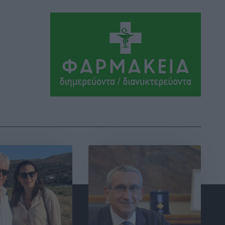
Μαρία Εκμεκτσίογλου: Η πίστη μου
είναι το μεγαλύτερο στήριγμα μου – Το
προσκύνημα στην ιερά Μονή
Πανορμίτη
Τοπικές Ειδήσεις
•
πριν 8 ώρες
Ακαθάριστα οικόπεδα: Τι γίνεται όταν
ο ιδιοκτήτης δεν τα καθαρίσει – Πώς
κινούνται δήμοι και ΠΣ, ποιος
πληρώνει τον λογαριασμό
Τοπικές Ειδήσεις
•
πριν 8 ώρες
Πού κινούνται οι κρατήσεις last
minute σε Ελλάδα από Γερμανούς
Ειδήσεις
•
πριν 8 ώρες
Οδηγός στη Ρόδο τράκαρε σταθμευμένο