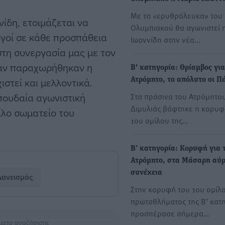
Με τα «ερυθρόλευκα» του
ίδη, ετοιμάζεται να
Ολυμπιακού θα αγωνιστεί 
ωγοί σε κάθε προσπάθεια
Ιωαννίδη στην νέα…
ιστη συνεργασία μας με τον
ταν παραχωρήθηκαν η
Β' κατηγορία: Θρίαμβος για
στεί και μελλοντικά.
Ατρόμητο, το απόλυτο οι Π
πουδαία αγωνιστική
Στα πράσινα του Ατρόμητο
Διμυλιάς βάφτηκε η κορυφ
φίλο σωματείο του
1ου ομίλου της…
Β’ κατηγορία: Κορυφή για 
Ατρόμητο, στα Μάσαρη αύρ
συνέχεια
ανεισμός
Στην κορυφή του 1ου ομίλ
πρωταθλήματος της Β’ κατ
προσπέρασε σήμερα…
ματα αναζήτησης