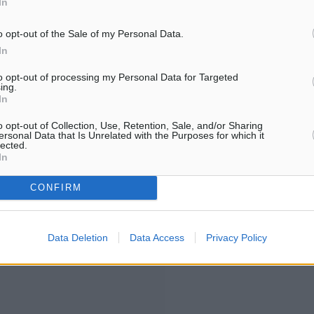
In
Για την μερική αναπαραγωγ
ή. Η Δημοκρατική δεν υιοθετεί
o opt-out of the Sale of my Personal Data.
είδησης από άλλες ιστοσελ
υμε όποια σχόλια θεωρούμε
In
είναι απαραίτητη η χρήση 
οίηση. Χρήστες που δεν τηρούν
παρακάτω παρεχόμενου
to opt-out of processing my Personal Data for Targeted
συνδέσμου παραπομπής πρ
ing.
In
άρθρο της Δημοκρατικής.
o opt-out of Collection, Use, Retention, Sale, and/or Sharing
ersonal Data that Is Unrelated with the Purposes for which it
lected.
In
CONFIRM
λή του σχολίου.
Data Deletion
Data Access
Privacy Policy