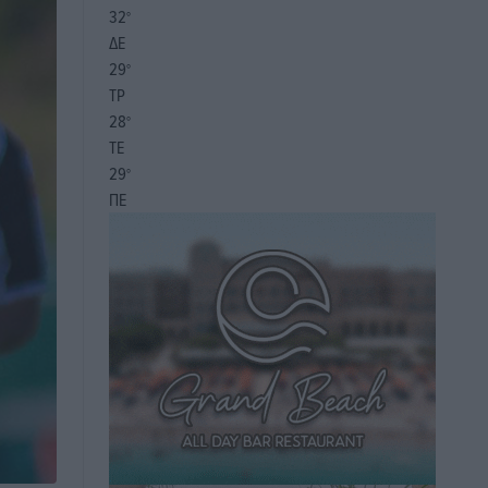
32
°
ΔΕ
29
°
ΤΡ
28
°
ΤΕ
29
°
ΠΕ