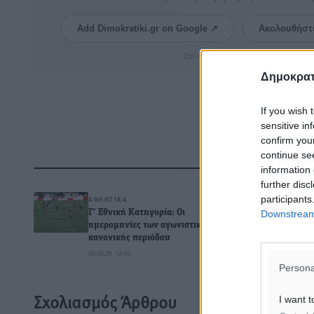
Add Dimokratiki.gr on Google ↗
Ακολουθήστ
Στο Google News πατήστε ★ Ακολουθ
Δημοκρατ
If you wish 
sensitive in
confirm you
continue se
Δ
information 
further disc
participants
ΑΘΛΗΤΙΚΆ
Downstream 
Γ’ Εθνική Κατηγορία: Οι
ημερομηνίες των αγωνιστικών της
κανονικής περιόδου
0
08.08.26 · 12:40
Persona
Σχολιασμός Άρθρου
I want t