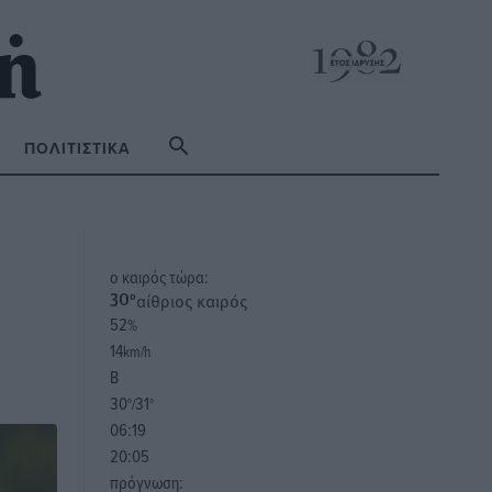
ΠΟΛΙΤΙΣΤΙΚΆ
o καιρός τώρα:
αίθριος καιρός
30
°
52
%
14
km/h
Β
30
31
°/
°
06:19
20:05
πρόγνωση: