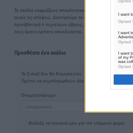
Opted 
Τα σχόλια εκφράζουν αποκλειστικά τον εκάστοτε σχολιαστ
I want t
αυτές τις απόψεις. Διατηρούμε το δικαίωμα να διαγράψο
Opted 
προσβλητικά ή περιέχουν ύβρεις, χωρίς καμμία προειδοπ
τους όρους χρήσης αποκλείονται.
I want 
Advertis
Opted 
Προσθέστε ένα σχόλιο
I want t
of my P
was col
Opted 
Το E-mail δεν θα δημοσιευτεί.
Πρέπει να συμπληρωθούν όλα τα πεδία για την υποβο
Όνοματεπώνυμο
Email
Φύλαξε τα στοιχεία μου για την επόμενη φορά.