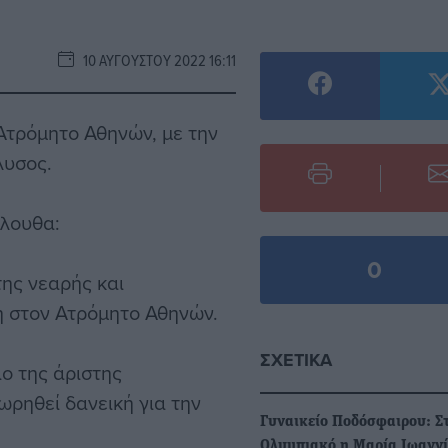
10 ΑΥΓΟΎΣΤΟΥ 2022 16:11
Ατρόμητο Αθηνών, με την
λυσος.
όλουθα:
0
της νεαρής και
η στον Ατρόμητο Αθηνών.
ΣΧΕΤΙΚΆ
ιο της άριστης
ωρηθεί δανεική για την
Γυναικείο Ποδόσφαιρου: Σ
Ολυμπιακό η Μαρία Ιωανν