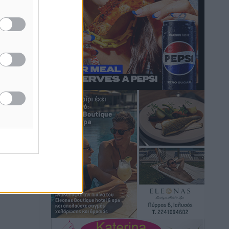
ή της
Τουρνάς για φωτιές: «Κανένα
ίδες
περιθώριο εφησυχασμού» – Σε πλήρη
του
ετοιμότητα ο μηχανισμός
Ειδήσεις
•
πριν 6 ώρες
ος το
Καιρός: Επιμένουν οι υψηλές
θερμοκρασίες – Ισχυρά μελτέμια έως 9
μποφόρ, σε «Red Code» 6 περιοχές
Τοπικές Ειδήσεις
•
πριν 7 ώρες
Τα φοιτητικά ενοίκια «τινάζουν στον
αέρα» τους οικογενειακούς
προϋπολογισμούς
Ειδήσεις
•
πριν 7 ώρες
Δύο νέοι ξενώνες παραδόθηκαν στις
Ένοπλες Δυνάμεις στη νήσο Ρω