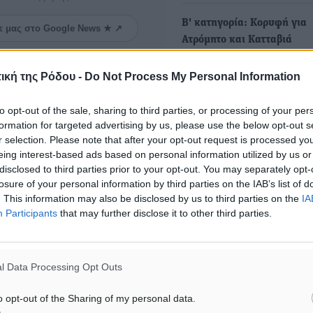
Β' κατηγορία: Κορυφή για
ε μας στο Google News ★ ↗
Ατρόμητο και Κατταβιά
ήστε
Ο Ατρόμητος Διμυλιάς και 
ική της Ρόδου -
Do Not Process My Personal Information
Κατταβιά οδηγούν την κού
βαθμολογίας στον…
to opt-out of the sale, sharing to third parties, or processing of your per
formation for targeted advertising by us, please use the below opt-out s
r selection. Please note that after your opt-out request is processed y
eing interest-based ads based on personal information utilized by us or
ΙΑΒΑΣΕ ΕΠΙΣΗΣ
disclosed to third parties prior to your opt-out. You may separately opt-
losure of your personal information by third parties on the IAB’s list of
. This information may also be disclosed by us to third parties on the
IA
ΑΘΛΗΤΙΚΆ
ΑΘΛΗΤΙΚΆ
Participants
that may further disclose it to other third parties.
Χωρίς υποχρεωτική παρουσία
ΣΕΓΑΣ: Πιστώθηκαν τα έξο
μικρών στη 12άδα
μετακίνησης του Πανελλη
Πρωταθλήματος Κ20 στα σ
8.08.26 · 12:00
08.08.26 · 10:51
l Data Processing Opt Outs
Υπενθύμιση:
o opt-out of the Sharing of my personal data.