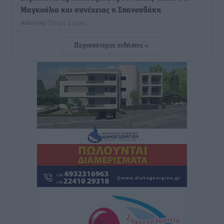
Μαγκούλια και συνέχειας η Σπανουδάκη
Αθλητικά
•
πριν 2 ώρες
Περισσότερες ειδήσεις
ΚΑΕ Κολοσσός: Οι τιμές των μεμονωμένων εισιτηρίων
Αθλητικά
•
πριν 2 ώρες
Χαράλαμπος Χριστοδούλου: «Το μόνο παιχνίδι που
υπάρχει, είναι το επόμενο»
Αθλητικά
•
πριν 2 ώρες
Κράτησε Χατζηγιακουμή η Α.Ε. Δικαίου
Αθλητικά
•
πριν 2 ώρες
Ιπποκράτης: Ανακοίνωσε την Cvetanka Dimova
Αθλητικά
•
πριν 2 ώρες
Διαγόρας: Ανανέωσαν Φράγκος και Ζάρας, τέλος ο