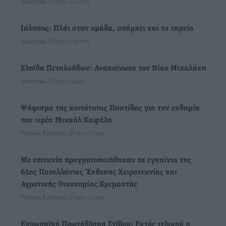
Αθλητικά
•
πριν 3 λεπτά
Ιάλυσος: Πλάι στην ομάδα, υπάρχει και το ταμείο
Αθλητικά
•
πριν 4 λεπτά
Ελπίδα Πεταλούδων: Ανακοίνωσε τον Νίκο Μιχαλάκη
Αθλητικά
•
πριν 1 ώρα
Ψήφισμα της κοινότητας Παστίδας για την εκδημία
του ιερέα Μιχαήλ Καψάλη
Τοπικές Ειδήσεις
•
πριν 1 ώρα
Με επιτυχία πραγματοποιήθηκαν τα εγκαίνια της
61ης Πανελλήνιας Έκθεσης Χειροτεχνίας και
Αγροτικής Οικονομίας Κρεμαστής
Τοπικές Ειδήσεις
•
πριν 1 ώρα
Ευρωπαϊκό Πρωτάθλημα Στίβου: Εκτός τελικού η