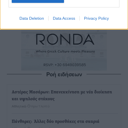
Data Deletion
Data Access
Privacy Policy
Ροή ειδήσεων
Αστέρας Μασάρων: Επανεκκίνηση με νέα διοίκηση
και υψηλούς στόχους
Αθλητικά
•
πριν 1 λεπτό
Πάνθηρες: Άλλες δύο προσθήκες στα σκαριά