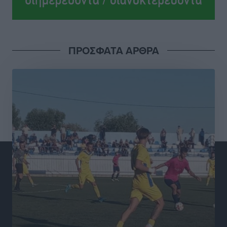
Χωρίς τις αισθήσεις του ανασύρθηκε από τη θάλασσα
στη Ψαροπούλα 72χρονος Σουηδός
Τοπικές Ειδήσεις
•
πριν 4 ώρες
ΠΡΟΣΦΑΤΑ ΑΡΘΡΑ
Μάνος Κόνσολας: «Παράταση έως τις 30 Νοεμβρίου
στο ‘’Εξοικονομώ-Επιχειρώ’’ για τις επιχειρήσεις»
Τοπικές Ειδήσεις
•
πριν 4 ώρες
Σωματείο Συνταξιούχων ΙΚΑ Ρόδου: Ελλείψεις στη
Πρωτοβάθμια Φροντίδα Υγείας στο νησί μας
Τοπικές Ειδήσεις
•
πριν 4 ώρες
Προχωρά η ανάπλαση του παράκτιου μετώπου της
Πόθιας με χρηματοδότηση 3,58 εκατ. ευρώ από το
ΕΣΠΑ 2021-2027
Τοπικές Ειδήσεις
•
πριν 5 ώρες