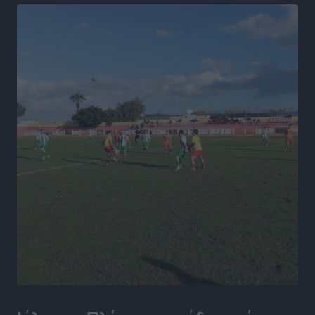
Τοπικές Ειδήσεις
•
πριν 7 ώρες
Τουρισμός: «Φτωχός συγγενής κάμπινγκ και
τροχόσπιτα
Ειδήσεις
•
πριν 7 ώρες