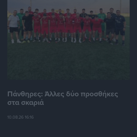
Πυρκαγιάς
Ειδήσεις
•
πριν 7 ώρες
ΑΑΔΕ: Αυξάνονται οι «καρφωτές» για φοροδιαφυγή
– Στο μικροσκόπιο τουριστικοί προορισμοί, ταμειακές
και συναλλαγές POS
Ειδήσεις
•
πριν 7 ώρες
Δημόσιο: Το νέο καθεστώς επιλογής προϊσταμένων, τι
προβλέπει το νομοσχέδιο του Υπ. Εσωτερικών
Ειδήσεις
•
πριν 7 ώρες
Πάνθηρες: Άλλες δύο προσθήκες
στα σκαριά
Ποιες κατηγορίες καταστημάτων συγκεντρώνουν τη
μεγαλύτερη κίνηση
Ειδήσεις
•
πριν 7 ώρες
10.08.26 16:16
Αστυπάλαια: Το φως που μένει αναμμένο στο κάστρο