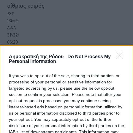
αίθριος καιρός
78
%
13
km/h
Δ-ΝΔ
31
32
°/
°
06:20
20:04
πρόγνωση:
Δημοκρατική της Ρόδου -
Do Not Process My
Personal Information
31
°
ΤΡ
If you wish to opt-out of the sale, sharing to third parties, or
29
°
processing of your personal or sensitive information for
ΤΕ
targeted advertising by us, please use the below opt-out
29
°
section to confirm your selection. Please note that after your
ΠΕ
opt-out request is processed you may continue seeing
30
°
interest-based ads based on personal information utilized by
ΠΑ
us or personal information disclosed to third parties prior to
your opt-out. You may separately opt-out of the further
disclosure of your personal information by third parties on the
IAB’s list of downstream participants. This information may