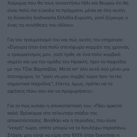
Χαίρομαι που θα τους συναντήσω πάλι και θεωρώ ότι θα
είναι πολύ πιο εύκολα τα πράγματα, μέσα σε όλη αυτήν
τη δύσκολη διαδικασία Ελλάδα-Ευρώπη, γιατί ξέρουμε ο
ένας τις συνήθειες του άλλου».
Για τον τραυματισμό του και πώς αυτός τον επηρέασε:
«Σίγουρα ήταν ένα πολύ στενάχωρο κομμάτι της χρονιάς
ο τραυματισμός μου, γιατί ήρθε σε ένα πολύ κομβικό
σημείο και για την ομάδα του Ηρακλή, πριν τα παιχνίδια
με την Τζίκι Βαρσοβίας. Μετά απ’ όλο αυτό σού μένει μια
στεναχώρια, το “γιατι να μου συμβεί τώρα πριν τα πιο
σημαντικά παιχνίδια;”, έπειτα, όμως, πρέπει να το
αφήσεις πίσω σου και να προχωρήσεις».
Για το πώς κυλάει η αποκατάστασή του: «Πάει αρκετά
καλά. Βρίσκομαι στο τελευταίο στάδιο της
αποκατάστασης. Βοηθάει και η περίοδος, που είναι
“νεκρή” τώρα, οπότε μπορώ να το δουλέψω παραπάνω.
Στόχος μου είναι να είμαι στο 100% όταν ξεκινήσει η