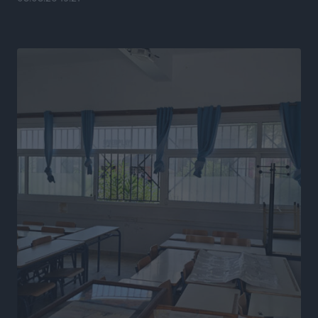
Ευρωπαϊκό Πρωτάθλημα Στίβου: Πότε αγωνίζονται η
Μαγκούλια, η Σπανουδάκη και ο Κριτούλης
Αθλητικά
•
πριν 16 ώρες
Εθνική Παίδων: Ο Χριστοδούλου και η καλύτερη
φουρνιά των τελευταίων ετών
Αθλητικά
•
πριν 16 ώρες
Διαγόρας: Ανανέωσε ο Μιχάλης Χατζηγεωργίου
Αθλητικά
•
πριν 16 ώρες
ΔΕΑΣ Δάφνη Ρόδου: Η Ευαγγελία Τετράδη στο
τεχνικό επιτελείο
Αθλητικά
•
πριν 16 ώρες
Γ.Σ. Διαγόρας: Το οργανόγραμμα των Ακαδημιών