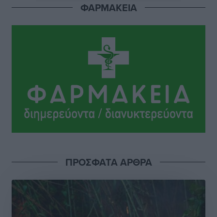
ΦΑΡΜΑΚΕΙΑ
ΣΕΤΕ: Σημαντική θεσμική εξέλιξη η ΚΥΑ για το ΕΧΠ
για τον τουρισμό
Ειδήσεις
•
πριν 15 ώρες
Γ. Χατζημάρκος: “Δύο μεγάλες δεσμεύσεις
Γεωργιάδη” – Κίνητρα για τους γιατρούς των νησιών
και συνεργασία Ρόδου με το Αττικόν για το
Ακτινοθεραπευτικό
Τοπικές Ειδήσεις
•
πριν 15 ώρες
Σούπερ μάρκετ: Διευρύνεται η εθνική πρωτοβουλία
για τις τιμές – Eρχονται νέες συμμετοχές εταιρειών
Ειδήσεις
•
πριν 15 ώρες
ΠΡΟΣΦΑΤΑ ΑΡΘΡΑ
Συνελήφθησαν έξι άτομα για ηχορύπανση από
καταστήματα στο Νότιο Αιγαίο
Τοπικές Ειδήσεις
•
πριν 16 ώρες