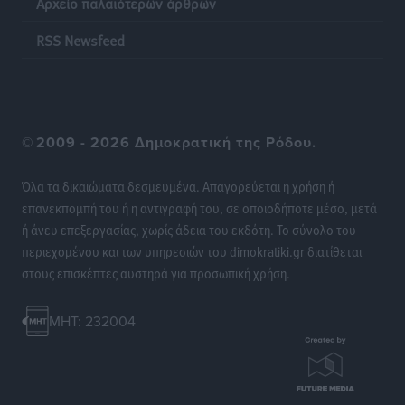
Αρχείο παλαιότερων άρθρων
Οι θαυματουργές Παναγίες της Δωδεκανήσου: Τα
προσωνύμια και οι θρύλοι
RSS Newsfeed
Ρεπορτάζ
•
πριν 19 ώρες
©
2009 - 2026 Δημοκρατική της Ρόδου.
Όλα τα δικαιώματα δεσμευμένα. Απαγορεύεται η χρήση ή
επανεκπομπή του ή η αντιγραφή του, σε οποιοδήποτε μέσο, μετά
ή άνευ επεξεργασίας, χωρίς άδεια του εκδότη. Το σύνολο του
περιεχομένου και των υπηρεσιών του dimokratiki.gr διατίθεται
στους επισκέπτες αυστηρά για προσωπική χρήση.
MHT: 232004