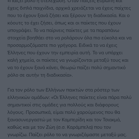
«Παίζει ρόλο η στελέχωση. Όταν παίζεις Ευρώπη και
έχεις διπλά παιχνίδια, αρχικά χρειάζεται να έχεις παίχτες
που το έχουν ξανά ζήσει και ξέρουν τη διαδικασία. Και ο
κόουτς το έχει ζήσει, όπως και οι παίκτες που έχουν
υπογράψει. Το να παίρνεις παίκτες με τα παραπάνω
στοιχεία βοηθάει στο να ρολάρουν όλα πιο εύκολα και να
προσαρμοζόμαστε πιο γρήγορα. Ειδικά το να έχεις
Έλληνες που έχουν την εμπειρία αυτή. Το να υπάρχει
καλή χημεία, οι παίκτες να γνωρίζονται μεταξύ τους και
να το έχουν ξανά κάνει, θεωρώ παίζει πολύ σημαντικό
ρόλο σε αυτήν τη διαδικασία».
Για τον ρόλο των Ελλήνων παικτών στα ρόστερ των
ελληνικών ομάδων: «Οι Έλληνες παίκτες είναι πάρα πολύ
σημαντικοί στις ομάδες για πολλούς και διάφορους
λόγους. Προσωπικά, είμαι πολύ χαρούμενος που θα
ξανασυνεργαστώ με τον Καμπερίδη και τον Τσιακμά,
καθώς και με τον Ζώη (σ.σ. Καράμπελα) που τον
γνωρίζω. Παίζει ρόλο το να γνωριζόμαστε μεταξύ μας.