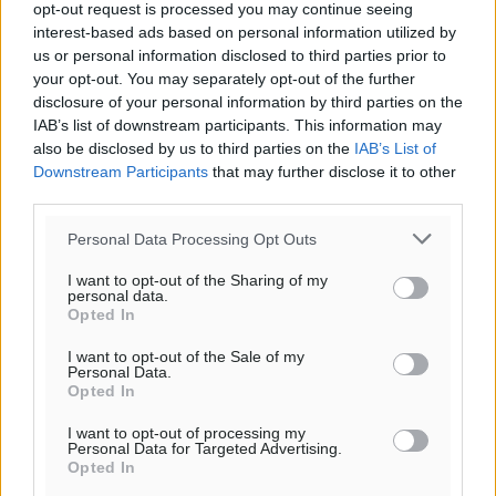
opt-out request is processed you may continue seeing
ιστοσελίδες είναι απαραίτητη η χρήση του παρακάτω
interest-based ads based on personal information utilized by
παρεχόμενου συνδέσμου παραπομπής προς το άρθρο
us or personal information disclosed to third parties prior to
της Δημοκρατικής.
your opt-out. You may separately opt-out of the further
disclosure of your personal information by third parties on the
IAB’s list of downstream participants. This information may
also be disclosed by us to third parties on the
IAB’s List of
Downstream Participants
that may further disclose it to other
third parties.
o καιρός τώρα:
Personal Data Processing Opt Outs
27
°
αίθριος καιρός
I want to opt-out of the Sharing of my
personal data.
71
%
Opted In
5
km/h
I want to opt-out of the Sale of my
Δ-ΒΔ
Personal Data.
26
27
°/
°
Opted In
06:19
I want to opt-out of processing my
20:05
Personal Data for Targeted Advertising.
πρόγνωση:
Opted In