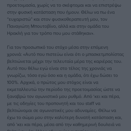
προετοιμασία, χωρίς να το σκέφτομαι και να επιστρέψω
στην φυσική κατάσταση που ήμουν. Θέλω να πω ένα
“ευχαριστώ” και στον φυσικοθεραπευτή μου, τον
Παναγιώτη Μπουτοβίνο, αλλά και στην ομάδα του
Ηρακλή για τον τρόπο που μου στάθηκαν».
Για τον προσωπικό του στόχο μέσα στην επόμενη
χρονιά: «Αυτό που πιστεύω είναι ότι ο μπασκετμπολίστας
βελτιώνεται μέχρι την τελευταία μέρα της καριέρας του.
Αυτό που θέλω εγώ είναι στο τέλος της χρονιάς να
γνωρίζω, τόσο εγώ όσο και η ομάδα, ότι έχω δώσει το
100%. Αρχικά, ο πρώτος μου στόχος είναι να
εκμεταλλευτώ την περίοδο της προετοιμασίας ώστε να
ξαναβρώ τον αγωνιστικό μου ρυθμό. Από ‘κει και πέρα,
με τις οδηγίες του προπονητή και του staff να
βελτιώνομαι σε αγωνιστικές μου αδυναμίες. Θέλω να
έχω το σώμα μου στην καλύτερη δυνατή κατάσταση και,
από ‘κει και πέρα, μέσα από την καθημερινή δουλειά να