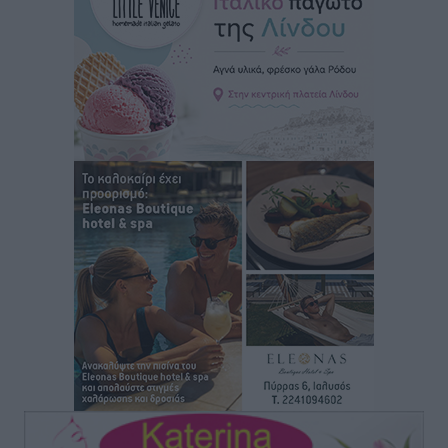
Στον Άγιο Νικόλαο Χάλκης ανοίγει ξανά το
ανανεωμένο εκκλησιαστικό μουσείο από τη Λέσχη
Lions Χάλκης
Τοπικές Ειδήσεις
•
πριν 9 ώρες
Ρόδος: «Βουλιάζει» από τουρίστες – Πάνω από 1 εκατ.
επιβάτες και 55 κρουαζιερόπλοια
Τοπικές Ειδήσεις
•
πριν 9 ώρες
Γ’ Εθνική Κατηγορία: Οι ημερομηνίες των
αγωνιστικών της κανονικής περιόδου
Αθλητικά
•
πριν 14 ώρες
Συνελήφθησαν δύο άτομα στην Κάρπαθο για άγρα
πελατών
Τοπικές Ειδήσεις
•
πριν 15 ώρες
Χωρίς υποχρεωτική παρουσία μικρών στη 12άδα