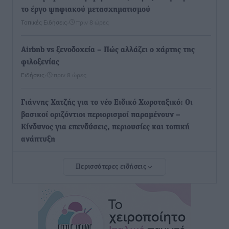
το έργο ψηφιακού μετασχηματισμού
Τοπικές Ειδήσεις
•
πριν 8 ώρες
Airbnb vs ξενοδοχεία – Πώς αλλάζει ο χάρτης της
φιλοξενίας
Ειδήσεις
•
πριν 8 ώρες
Γιάννης Χατζής για το νέο Ειδικό Χωροταξικό: Οι
βασικοί οριζόντιοι περιορισμοί παραμένουν –
Κίνδυνος για επενδύσεις, περιουσίες και τοπική
ανάπτυξη
Τοπικές Ειδήσεις
•
πριν 8 ώρες
Περισσότερες ειδήσεις
Ευ. Τουρνάς: Απέναντι σε ακραία καιρικά φαινόμενα
δεν υπάρχουν περιθώρια εφησυχασμού
Ειδήσεις
•
πριν 9 ώρες