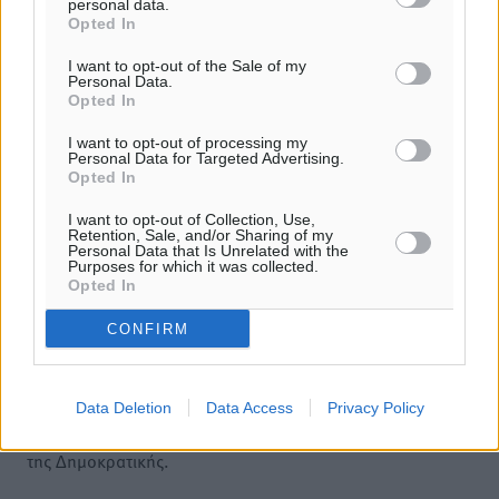
personal data.
Opted In
I want to opt-out of the Sale of my
Personal Data.
Opted In
I want to opt-out of processing my
Personal Data for Targeted Advertising.
Opted In
I want to opt-out of Collection, Use,
Retention, Sale, and/or Sharing of my
Personal Data that Is Unrelated with the
Purposes for which it was collected.
Opted In
Υπενθύμιση:
CONFIRM
Για την μερική αναπαραγωγή της είδησης από άλλες
ιστοσελίδες είναι απαραίτητη η χρήση του παρακάτω
Data Deletion
Data Access
Privacy Policy
παρεχόμενου συνδέσμου παραπομπής προς το άρθρο
της Δημοκρατικής.