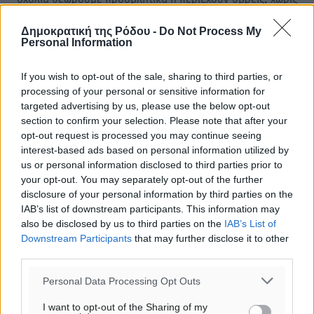
καμμία προειδοποίηση. Χρήστες που δεν τηρούν τους
όρους χρήσης αποκλείονται.
Δημοκρατική της Ρόδου -
Do Not Process My
Personal Information
If you wish to opt-out of the sale, sharing to third parties, or
Προσθέστε ένα σχόλιο
processing of your personal or sensitive information for
targeted advertising by us, please use the below opt-out
section to confirm your selection. Please note that after your
Το E-mail δεν θα δημοσιευτεί.
opt-out request is processed you may continue seeing
Πρέπει να συμπληρωθούν όλα τα πεδία για την
interest-based ads based on personal information utilized by
υποβολή του σχολίου.
us or personal information disclosed to third parties prior to
your opt-out. You may separately opt-out of the further
disclosure of your personal information by third parties on the
Όνοματεπώνυμο
Email
IAB’s list of downstream participants. This information may
also be disclosed by us to third parties on the
IAB’s List of
Downstream Participants
that may further disclose it to other
third parties.
Φύλαξε τα στοιχεία μου για την επόμενη φορά.
Personal Data Processing Opt Outs
I want to opt-out of the Sharing of my