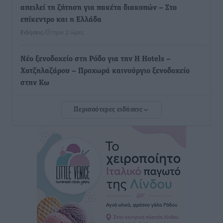
απειλεί τη ζήτηση για πακέτα διακοπών – Στο
επίκεντρο και η Ελλάδα
Ειδήσεις
•
πριν 2 ώρες
Νέο ξενοδοχείο στη Ρόδο για την H Hotels –
Χατζηλαζάρου – Προχωρά καινούργιο ξενοδοχείο
στην Κω
Τοπικές Ειδήσεις
•
πριν 2 ώρες
Περισσότερες ειδήσεις
Αυτοκίνητο μπήκε παράνομα σε μονόδρομο στο
Μαστιχάρι – Αναποδογύρισε όχημα με μητέρα και
5χρονο παιδί
Τοπικές Ειδήσεις
•
πριν 2 ώρες
“Η Ευρώπη αντιμετώπιζε το προσφυγικό σαν ταινία
τρόμου” – Η συγκλονιστική μαρτυρία της Χαρούλας
Γιασιράνη στον RV για τα γεγονότα που οδήγησαν στο
Σύμφωνο της Λέρου