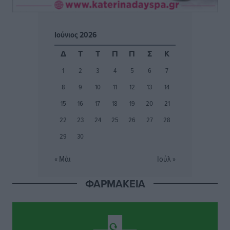
Φοίβος: Εν αναμονή του Νίκου Λαζίδη
Αθλητικά
•
πριν 3 ώρες
Ιούνιος 2026
Ιάλυσος Β’: Νωρίς νωρίς μπήκαν στα βάσανα της
Δ
Τ
Τ
Π
Π
Σ
Κ
προετοιμασίας
1
2
3
4
5
6
7
Αθλητικά
•
πριν 3 ώρες
8
9
10
11
12
13
14
Εθνικός Αρχίπολης: Μεγάλο βήμα προόδου η ίδρυση
15
16
17
18
19
20
21
Ακαδημίας
22
23
24
25
26
27
28
Αθλητικά
•
πριν 3 ώρες
29
30
Ιππότες: Με το βλέμμα στραμμένο στο μέλλον
« Μάι
Ιούλ »
Αθλητικά
•
πριν 3 ώρες
ΦΑΡΜΑΚΕΙΑ
ΠΑΜΕ ΣΤΟΙΧΗΜΑ: Περισσότερα από 95 εκατομμύρια
ευρώ σε κέρδη μοίρασε τον Ιούλιο
Αθλητικά
•
πριν 4 ώρες