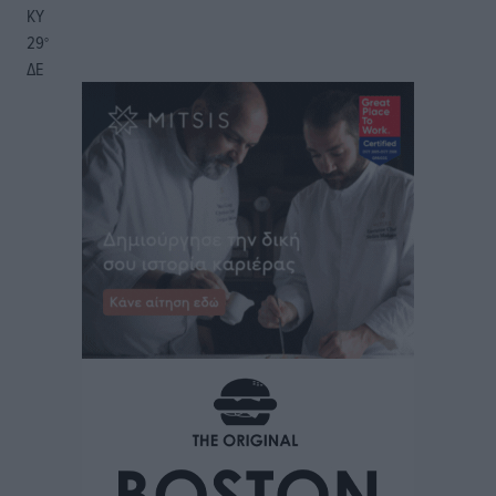
ΚΥ
29
°
ΔΕ