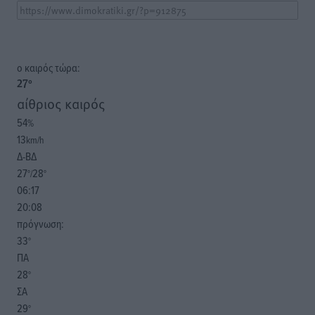
o καιρός τώρα:
27
°
αίθριος καιρός
54
%
13
km/h
Δ-ΒΔ
27
28
°/
°
06:17
20:08
πρόγνωση:
33
°
ΠΑ
28
°
ΣΑ
29
°