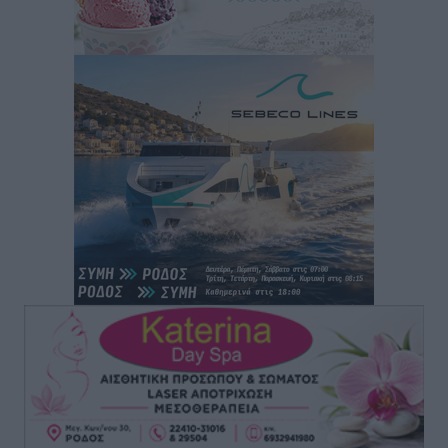
Τοπικές Ειδήσεις
•
πριν 3 ώρες
Συναυλία με τον Γιάννη Κότσιρα στις 21 Αυγούστου
Πολιτιστικά
•
πριν 3 ώρες
Έκτακτη συνεδρίαση της Δημοτικής Επιτροπής Ρόδου
αύριο Παρασκευή 7 Αυγούστου
Τοπικές Ειδήσεις
•
πριν 3 ώρες
ΑΕΡΑ: Δεν σταματάει να ενισχύεται, νέο απόκτημα ο
Μητρόπουλος
Αθλητικά
•
πριν 3 ώρες
Κλεάνθης: Δουλειές μετά ευχαριστιών στο γήπεδο,
ατομικό για δύο
Αθλητικά
•
πριν 3 ώρες