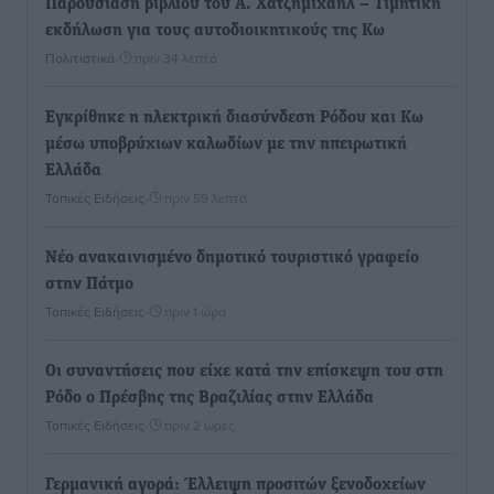
Παρουσίαση βιβλίου του Α. Χατζημιχαήλ – Τιμητική
εκδήλωση για τους αυτοδιοικητικούς της Κω
Πολιτιστικά
•
πριν 34 λεπτά
Εγκρίθηκε η ηλεκτρική διασύνδεση Ρόδου και Κω
μέσω υποβρύχιων καλωδίων με την ηπειρωτική
Ελλάδα
Τοπικές Ειδήσεις
•
πριν 59 λεπτά
Νέο ανακαινισμένο δημοτικό τουριστικό γραφείο
στην Πάτμο
Τοπικές Ειδήσεις
•
πριν 1 ώρα
Οι συναντήσεις που είχε κατά την επίσκεψη του στη
Ρόδο ο Πρέσβης της Βραζιλίας στην Ελλάδα
Τοπικές Ειδήσεις
•
πριν 2 ώρες
Γερμανική αγορά: Έλλειψη προσιτών ξενοδοχείων