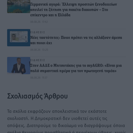
Γερμανική αγορά: Έλλειψη προσιτών ξενοδοχείων
απειλεί τη ζήτηση για πακέτα διακοπών – Στο
επίκεντρο και η Ελλάδα
06.08.26 · 17:42
ΕΙΔΉΣΕΙΣ
Νέες ταυτότητες: Ποιοι πρέπει να τις αλλάξουν άμεσα
και ποιοι όχι
06.08.26 · 13:25
ΕΙΔΉΣΕΙΣ
Στην ΑΑΔΕ ο Μητσοτάκης για το myAGRO: «Είναι μια
πολύ σημαντική ημέρα για τον πρωτογενή τομέα»
06.08.26 · 11:37
Σχολιασμός Άρθρου
Τα σχόλια εκφράζουν αποκλειστικά τον εκάστοτε
σχολιαστή. Η Δημοκρατική δεν υιοθετεί αυτές τις
απόψεις. Διατηρούμε το δικαίωμα να διαγράψουμε όποια
σχόλια θεωρούμε προσβλητικά ή περιέχουν ύβρεις, χωρίς