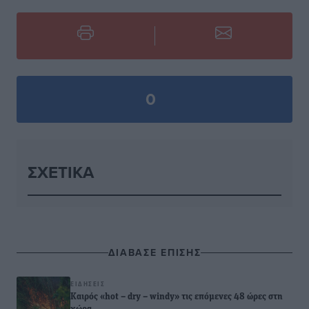
0
ΣΧΕΤΙΚΆ
ΔΙΑΒΑΣΕ ΕΠΙΣΗΣ
ΕΙΔΉΣΕΙΣ
Καιρός «hot – dry – windy» τις επόμενες 48 ώρες στη