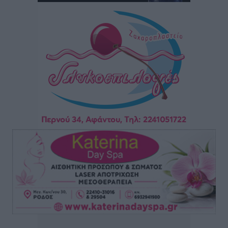
επιβάτες και 55 κρουαζιερόπλοια
Τοπικές Ειδήσεις
•
πριν 10 ώρες
Γ’ Εθνική Κατηγορία: Οι ημερομηνίες των
αγωνιστικών της κανονικής περιόδου
Αθλητικά
•
πριν 15 ώρες
Συνελήφθησαν δύο άτομα στην Κάρπαθο για άγρα
πελατών
Τοπικές Ειδήσεις
•
πριν 16 ώρες
Χωρίς υποχρεωτική παρουσία μικρών στη 12άδα
Αθλητικά
•
πριν 16 ώρες
Ο Πελεκάνος, οι ανεμογεννήτριες και μια κοινότητα
που κανείς δεν ρώτησε
Δημο-Κρίσεις
•
πριν 16 ώρες