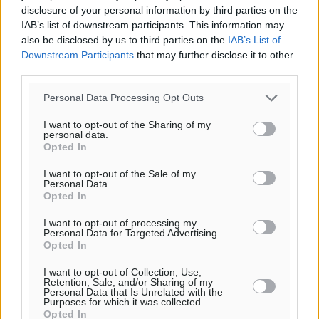
disclosure of your personal information by third parties on the
IAB’s list of downstream participants. This information may
also be disclosed by us to third parties on the
IAB’s List of
Downstream Participants
that may further disclose it to other
third parties.
Personal Data Processing Opt Outs
I want to opt-out of the Sharing of my
personal data.
Opted In
Υπενθύμιση:
I want to opt-out of the Sale of my
Personal Data.
Opted In
Για την μερική αναπαραγωγή της είδησης από άλλες
ιστοσελίδες είναι απαραίτητη η χρήση του παρακάτω
I want to opt-out of processing my
Personal Data for Targeted Advertising.
παρεχόμενου συνδέσμου παραπομπής προς το άρθρο
Opted In
της Δημοκρατικής.
I want to opt-out of Collection, Use,
Retention, Sale, and/or Sharing of my
Personal Data that Is Unrelated with the
Purposes for which it was collected.
Opted In