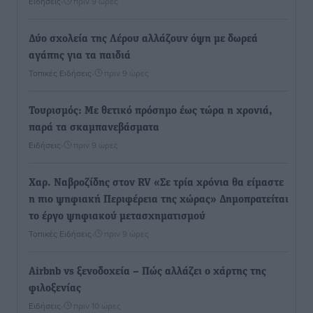
Ειδήσεις
•
πριν 9 ώρες
Δύο σχολεία της Λέρου αλλάζουν όψη με δωρεά
αγάπης για τα παιδιά
Τοπικές Ειδήσεις
•
πριν 9 ώρες
Τουρισμός: Με θετικό πρόσημο έως τώρα η χρονιά,
παρά τα σκαμπανεβάσματα
Ειδήσεις
•
πριν 9 ώρες
Χαρ. Ναβροζίδης στον RV «Σε τρία χρόνια θα είμαστε
η πιο ψηφιακή Περιφέρεια της χώρας» Δημοπρατείται
το έργο ψηφιακού μετασχηματισμού
Τοπικές Ειδήσεις
•
πριν 9 ώρες
Airbnb vs ξενοδοχεία – Πώς αλλάζει ο χάρτης της
φιλοξενίας
Ειδήσεις
•
πριν 10 ώρες