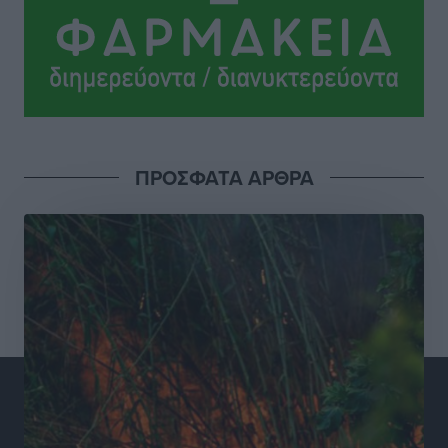
και συνεργασία Ρόδου με το Αττικόν για το
Ακτινοθεραπευτικό
Τοπικές Ειδήσεις
•
πριν 17 ώρες
Σούπερ μάρκετ: Διευρύνεται η εθνική πρωτοβουλία
για τις τιμές – Eρχονται νέες συμμετοχές εταιρειών
Ειδήσεις
•
πριν 17 ώρες
ΠΡΟΣΦΑΤΑ ΑΡΘΡΑ
Συνελήφθησαν έξι άτομα για ηχορύπανση από
καταστήματα στο Νότιο Αιγαίο
Τοπικές Ειδήσεις
•
πριν 17 ώρες
15 Αυγούστου 2026: Πώς θα πληρωθούν όσοι
εργαστούν την αργία – Τι ισχύει για πενθήμερο,
εξαήμερο και άδειες
Ειδήσεις
•
πριν 17 ώρες
Πλούσιο πολιτιστικό πρόγραμμα τον Αύγουστο από