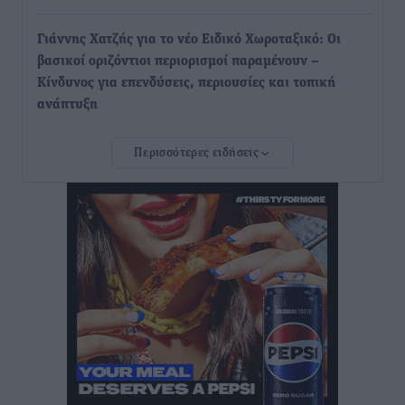
Γιάννης Χατζής για το νέο Ειδικό Χωροταξικό: Οι
βασικοί οριζόντιοι περιορισμοί παραμένουν –
Κίνδυνος για επενδύσεις, περιουσίες και τοπική
ανάπτυξη
Τοπικές Ειδήσεις
•
πριν 10 ώρες
Περισσότερες ειδήσεις
Ευ. Τουρνάς: Απέναντι σε ακραία καιρικά φαινόμενα
δεν υπάρχουν περιθώρια εφησυχασμού
Ειδήσεις
•
πριν 10 ώρες
Στον Άγιο Νικόλαο Χάλκης ανοίγει ξανά το
ανανεωμένο εκκλησιαστικό μουσείο από τη Λέσχη
Lions Χάλκης
Τοπικές Ειδήσεις
•
πριν 10 ώρες
Ρόδος: «Βουλιάζει» από τουρίστες – Πάνω από 1 εκατ.