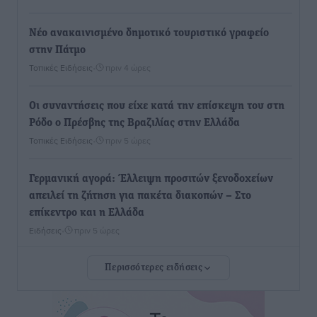
Νέο ανακαινισμένο δημοτικό τουριστικό γραφείο
στην Πάτμο
Τοπικές Ειδήσεις
•
πριν 4 ώρες
Οι συναντήσεις που είχε κατά την επίσκεψη του στη
Ρόδο ο Πρέσβης της Βραζιλίας στην Ελλάδα
Τοπικές Ειδήσεις
•
πριν 5 ώρες
Γερμανική αγορά: Έλλειψη προσιτών ξενοδοχείων
απειλεί τη ζήτηση για πακέτα διακοπών – Στο
επίκεντρο και η Ελλάδα
Ειδήσεις
•
πριν 5 ώρες
Περισσότερες ειδήσεις
Νέο ξενοδοχείο στη Ρόδο για την H Hotels –
Χατζηλαζάρου – Προχωρά καινούργιο ξενοδοχείο
στην Κω