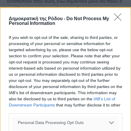
εντοπίστηκε στην αυλή, ενώ σημαντικό ρόλο θα παίξει η
κατάθεση του τρίτου ατόμου που βρισκόταν στον χώρο
τη στιγμή του εγκλήματος. Πέρα από τη νομική του
Δημοκρατική της Ρόδου -
Do Not Process My
διάσταση, το περιστατικό αναδεικνύει και μια βαθύτερη
Personal Information
πραγματικότητα, αυτήν δύο ανθρώπων που ζούσαν στο
περιθώριο, παλεύοντας ο καθένας με τα δικά του
If you wish to opt-out of the sale, sharing to third parties, or
προβλήματα, μέχρι που μια ασήμαντη αφορμή τους
processing of your personal or sensitive information for
έφερε αντιμέτωπους με την πιο ακραία κατάληξη. Η
targeted advertising by us, please use the below opt-out
section to confirm your selection. Please note that after your
πορεία της έρευνας θα κρίνει τον τελικό χαρακτηρισμό
opt-out request is processed you may continue seeing
της πράξης και τα επόμενα δικαστικά βήματα για τον
interest-based ads based on personal information utilized by
55χρονο.
us or personal information disclosed to third parties prior to
your opt-out. You may separately opt-out of the further
disclosure of your personal information by third parties on the
IAB’s list of downstream participants. This information may
#Ρόδος
#Ανθρωποκτονία
#Ψυχική Υγεία
also be disclosed by us to third parties on the
IAB’s List of
Downstream Participants
that may further disclose it to other
third parties.
Δείτε περισσότερα άρθρα μας στα αποτελέσματα αναζήτησης
Personal Data Processing Opt Outs