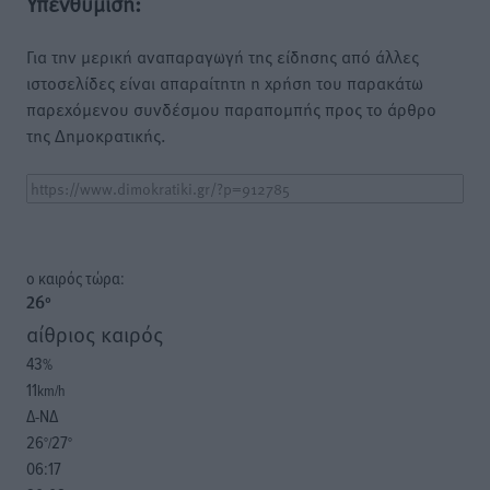
Υπενθύμιση:
Για την μερική αναπαραγωγή της είδησης από άλλες
ιστοσελίδες είναι απαραίτητη η χρήση του παρακάτω
παρεχόμενου συνδέσμου παραπομπής προς το άρθρο
της Δημοκρατικής.
o καιρός τώρα:
26
°
αίθριος καιρός
43
%
11
km/h
Δ-ΝΔ
26
27
°/
°
06:17