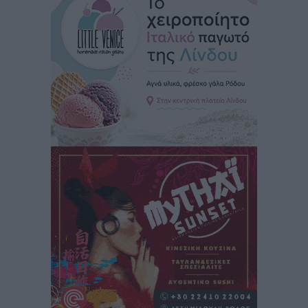
Τοπικές Ειδήσεις
•
πριν 5 ώρες
Αυτοκίνητο μπήκε παράνομα σε μονόδρομο στο
Μαστιχάρι – Αναποδογύρισε όχημα με μητέρα και
5χρονο παιδί
Τοπικές Ειδήσεις
•
πριν 6 ώρες
“Η Ευρώπη αντιμετώπιζε το προσφυγικό σαν ταινία
τρόμου” – Η συγκλονιστική μαρτυρία της Χαρούλας
Γιασιράνη στον RV για τα γεγονότα που οδήγησαν στο
Σύμφωνο της Λέρου
Τοπικές Ειδήσεις
•
πριν 6 ώρες
Συναυλία με τον Γιάννη Κότσιρα στις 21 Αυγούστου
Πολιτιστικά
•
πριν 6 ώρες
Έκτακτη συνεδρίαση της Δημοτικής Επιτροπής Ρόδου
αύριο Παρασκευή 7 Αυγούστου