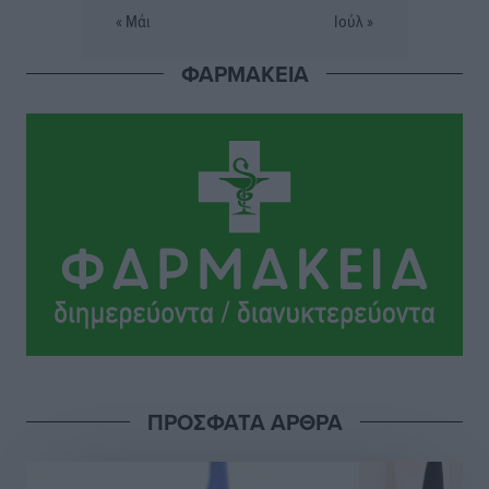
Εθνικός Αρχίπολης: Μεγάλο βήμα προόδου η ίδρυση
« Μάι
Ιούλ »
Ακαδημίας
Αθλητικά
•
πριν 6 ώρες
ΦΑΡΜΑΚΕΙΑ
Ιππότες: Με το βλέμμα στραμμένο στο μέλλον
Αθλητικά
•
πριν 6 ώρες
ΠΑΜΕ ΣΤΟΙΧΗΜΑ: Περισσότερα από 95 εκατομμύρια
ευρώ σε κέρδη μοίρασε τον Ιούλιο
Αθλητικά
•
πριν 7 ώρες
Ολοκλήρωση του έργου αναβάθμισης των
υποδομών του Νεστορίδειου Μελάθρου
Τοπικές Ειδήσεις
•
πριν 7 ώρες
ΠΡΟΣΦΑΤΑ ΑΡΘΡΑ
Γ.Σ. Διαγόρας: Στα «κυανέρυθρα» ο Janni Pembe
Αθλητικά
•
πριν 8 ώρες