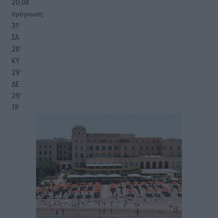
20:08
πρόγνωση:
31
°
ΣΑ
28
°
ΚΥ
29
°
ΔΕ
29
°
ΤΡ