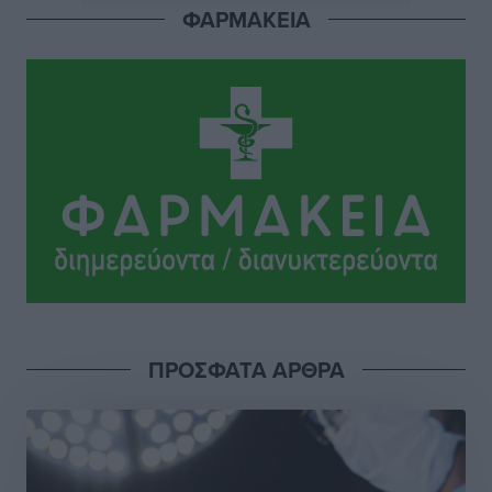
ΦΑΡΜΑΚΕΙΑ
Ιάλυσος: Ένας Οικονομίδης στο… Οικονομίδειο!
Αθλητικά
•
πριν 15 ώρες
Ηρακλής Μαριτσών: “Πρώτη” με δύο ακόμα
παρόντες, πάει κανονικά στον Σωτήρα
Αθλητικά
•
πριν 15 ώρες
Ανατροπές στη Δημοτική Επιτροπή Ρόδου μετά την
ανεξαρτητοποίηση του Μιχαήλ Κορδίνα
Τοπικές Ειδήσεις
•
πριν 15 ώρες
Απόλλωνας Καλυθιών: Πιστός στρατιώτης του ο
ΠΡΟΣΦΑΤΑ ΑΡΘΡΑ
Σουηδός του!
Αθλητικά
•
πριν 15 ώρες
Χατζηβασιλείου: Προτεραιότητα της ΕΕ η προστασία
των εξωτερικών συνόρων