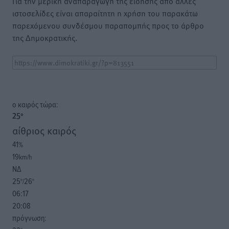
Για την μερική αναπαραγωγή της είδησης από άλλες
ιστοσελίδες είναι απαραίτητη η χρήση του παρακάτω
παρεχόμενου συνδέσμου παραπομπής προς το άρθρο
της Δημοκρατικής.
o καιρός τώρα:
25
°
αίθριος καιρός
41
%
19
km/h
ΝΔ
25
26
°/
°
06:17
20:08
πρόγνωση: