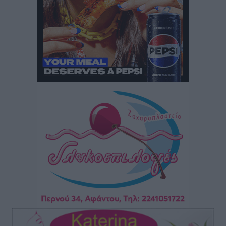
ροές στα θαλάσσια σύνορα
Ειδήσεις
•
πριν 14 ώρες
Κως: Γερμανός τουρίστας κέρδισε αποζημίωση 900
ευρώ επειδή δεν βρήκε ξαπλώστρες στις
οικογενειακές διακοπές του
Τοπικές Ειδήσεις
•
πριν 14 ώρες
Ο γεωεντοπισμός μέσω 112 «έσωσε» Δανό περιπατητή
στη Ρόδο
Τοπικές Ειδήσεις
•
πριν 14 ώρες
Σύμη: Ανασύρθηκε σορός άνδρα – Εξετάζεται αν είναι
ο 8ος Γερμανός που αγνοούνταν μετά την παράσυρσή
ιστιοφόρου
Τοπικές Ειδήσεις
•
πριν 14 ώρες
Ερώτηση στην Ευρωπαϊκή Επιτροπή για τις