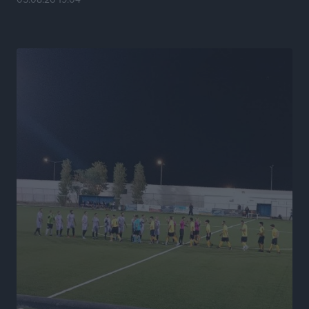
Χαρίτου
Τοπικές Ειδήσεις
•
πριν 18 ώρες
Α.Σ. Ρόδος: Κάλεσμα στον κόσμο στην σημερινή…
πρώτη
Αθλητικά
•
πριν 18 ώρες
Βαγγέλης Χοσάδας: «Στόχος είναι πάντα ο
πρωταθλητισμός»
Αθλητικά
•
πριν 18 ώρες
Σύλληψη 43χρονης για εμπορία και έκθεση ανηλίκου
σε κίνδυνο στη Ρόδο
Τοπικές Ειδήσεις
•
πριν 18 ώρες
Τεχνικός διευθυντής των ακαδημιών του Διαγόρα ο
Κώστας Μητσού