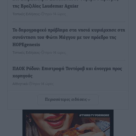
της Βραζιλίας Laudemar Aguiar
Τοπικές Ειδήσεις
•
πριν 14 ώρες
To δημογραφικό πρόβλημα στα νησιά κυριάρχησε στη
συνάντηση του Φώτη Μάγγου με τον πρόεδρο της
HOPEgenesis
Τοπικές Ειδήσεις
•
πριν 14 ώρες
ΠΑΟΚ Ρόδου: Επιστροφή Τοντόροβ και άνοιγμα προς
χορηγούς
Αθλητικά
•
πριν 14 ώρες
Περισσότερες ειδήσεις
Rhodes Beyond Summer – Εκεί που το καλοκαίρι
είναι μόνο η αρχή
Τοπικές Ειδήσεις
•
πριν 14 ώρες
Κικίλιας: Μειώθηκαν κατά 34% οι μεταναστευτικές