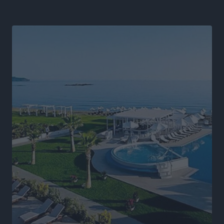
Άδωνις Γεωργιάδης στον RV: “Στο υπουργείο
εξετάζουμε την θεσμοθέτηση τρίτης κατηγορίας
κινήτρων, ειδικά για τα νοσοκομεία στα νησιά”
Τοπικές Ειδήσεις
•
πριν 6 ώρες
Θετικό κλίμα και κοινό όραμα για την ανάδειξη της
ιστορίας της Ρόδου στο Αεροδρόμιο «Διαγόρας»
Τοπικές Ειδήσεις
•
πριν 7 ώρες
Αντώνης Καμπουράκης: «Ένα σπουδαίο έργο
πολιτισμού για τη Ρόδο, που σχεδιάσαμε και
εξασφαλίσαμε τη χρηματοδότησή του, γίνεται
πραγματικότητα»
Τοπικές Ειδήσεις
•
πριν 7 ώρες
Στο Α΄ Νεκροταφείο το μνημόσυνο για τον έναν χρόνο