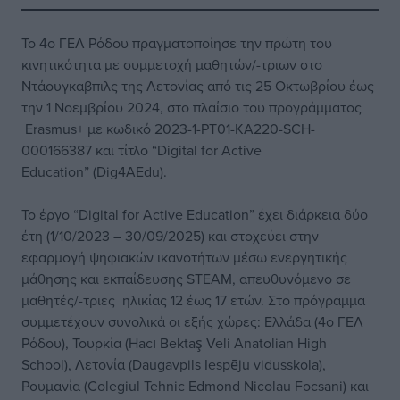
Το 4ο ΓΕΛ Ρόδου πραγματοποίησε την πρώτη του
κινητικότητα με συμμετοχή μαθητών/-τριων στο
Ντάουγκαβπιλς της Λετονίας από τις 25 Οκτωβρίου έως
την 1 Νοεμβρίου 2024, στο πλαίσιο του προγράμματος
Erasmus+ με κωδικό 2023-1-PT01-KA220-SCH-
000166387 και τίτλο “Digital for Active
Education” (Dig4AEdu).
Το έργο “Digital for Active Education” έχει διάρκεια δύο
έτη (1/10/2023 – 30/09/2025) και στοχεύει στην
εφαρμογή ψηφιακών ικανοτήτων μέσω ενεργητικής
μάθησης και εκπαίδευσης STEAM, απευθυνόμενο σε
μαθητές/-τριες ηλικίας 12 έως 17 ετών. Στο πρόγραμμα
συμμετέχουν συνολικά οι εξής χώρες: Ελλάδα (4ο ΓΕΛ
Ρόδου), Τουρκία (Hacı Bektaş Veli Anatolian High
School), Λετονία (Daugavpils Iespēju vidusskola),
Ρουμανία (Colegiul Tehnic Edmond Nicolau Focsani) και