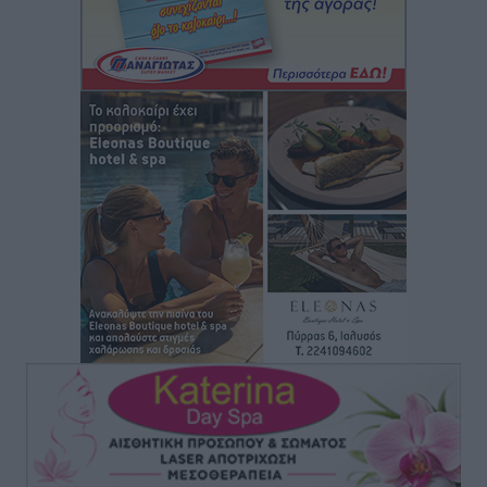
Πάνθηρες: Ξεκίνησαν αισιόδοξοι για την παρθενική
“πτήση” τους
Αθλητικά
•
πριν 2 ώρες
Άρης Αρχαγγέλου: Στο πλευρό του άτυχου Ιάκωβου
Θωμά
Αθλητικά
•
πριν 2 ώρες
Φοίβος: Η μεγάλη επιστροφή του Μπρένο Σαλβατιέρα
Αθλητικά
•
πριν 2 ώρες
Κλεάνθης: Έτοιμες οι κάρτες διαρκείας της νέας
σεζόν
Αθλητικά
•
πριν 2 ώρες
Ατρόμητος Διμυλιάς: Ο Μαργαρίτης και μία
αδιαπραγμάτευτη φιλοσοφία