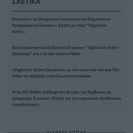
ΣΧΕΤΙΚΆ
Επιτυχής η 4η διακρατική συνάντηση του Ευρωπαϊκού
Προγράμματος Erasmus+ KA220 με τίτλο “Digital for
Active…
Πολλαπλασιαστική Εκδήλωση Erasmus+ “Digital for Active
Education” στο 4 Γενικό Λύκειο Ρόδου
«Digital for Active Education» με την αποστολή του 4ου ΓΕΛ
Ρόδου να ταξιδεύει στην Κωνσταντινούπολη
To 4o ΓΕΛ Ρόδου ταξίδεψε στο Bergen της Νορβηγίας με
πρόγραμμα Erasmus+ KA220 για την εργασιακή εξουθένωση
εκπαιδευτικών
ΔΙΑΒΑΣΕ ΕΠΙΣΗΣ