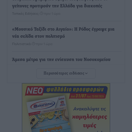
γείτονες προτιμούν την Ελλάδα για διακοπές
Τοπικές Ειδήσεις
•
πριν 1 ώρα
«Μουσικό Ταξίδι στο Αιγαίο»: Η Ρόδος έγραψε μια
νέα σελίδα στον πολιτισμό
Πολιτιστικά
•
πριν 1 ώρα
Άμεσα μέτρα για την ενίσχυση του Νοσοκομείου
Ρόδου και αντιμετώπιση των ελλείψεων προσωπικού
Περισσότερες ειδήσεις
ανακοίνωσε ο Άδωνις Γεωργιάδης
Τοπικές Ειδήσεις
•
πριν 2 ώρες
Iατρικός Σύλλογος Ροδου προς Α. Γεωργιάδη:
Στρατηγικές Προτάσεις για την Ενίσχυση της
Δημόσιας Υγείας στη Νησιωτική Ελλάδα και στα
Νοσοκομεία της Γ΄ Ζώνης
Τοπικές Ειδήσεις
•
πριν 2 ώρες