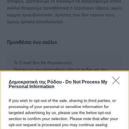
απόψεις. Διατηρούμε το δικαίωμα να διαγράψουμε όποια
σχόλια θεωρούμε προσβλητικά ή περιέχουν ύβρεις, χωρίς
καμμία προειδοποίηση. Χρήστες που δεν τηρούν τους
όρους χρήσης αποκλείονται.
Προσθέστε ένα σχόλιο
Το E-mail δεν θα δημοσιευτεί.
Πρέπει να συμπληρωθούν όλα τα πεδία για την
υποβολή του σχολίου.
Δημοκρατική της Ρόδου -
Do Not Process My
Personal Information
Όνοματεπώνυμο
Email
If you wish to opt-out of the sale, sharing to third parties, or
processing of your personal or sensitive information for
targeted advertising by us, please use the below opt-out
Φύλαξε τα στοιχεία μου για την επόμενη φορά.
section to confirm your selection. Please note that after your
opt-out request is processed you may continue seeing