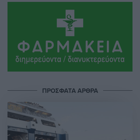
Lluc
Πολιτιστικά
•
πριν 6 ώρες
Σι Τζέι Χάρις: «Να πανηγυρίσουμε πολλές νίκες μαζί»
Αθλητικά
•
πριν 6 ώρες
Ροδήλιος: Ο απολογισμός από το Πανελλήνιο
Πρωτάθλημα Πίστας
Αθλητικά
•
πριν 6 ώρες
Διαγόρας: Μετεγγραφικό ντεμαράζ
ΠΡΟΣΦΑΤΑ ΑΡΘΡΑ
Αθλητικά
•
πριν 6 ώρες
Γ.Σ. Διαγόρας: Εντατική προετοιμασία και επιστροφή
Ρίζου στις Ακαδημίες
Αθλητικά
•
πριν 6 ώρες