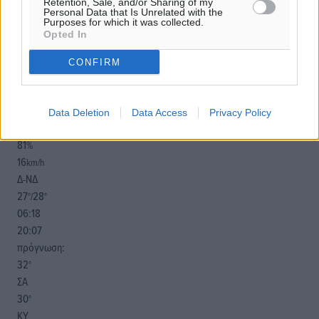
Retention, Sale, and/or Sharing of my
Personal Data that Is Unrelated with the
Purposes for which it was collected.
Opted In
CONFIRM
o καιρός τώρα:
29
°
Data Deletion
Data Access
Privacy Policy
αίθριος καιρός
81
%
16
km/h
Δ-ΝΔ
27
28
°/
°
06:18
20:07
πρόγνωση:
32
°
ΣΑ
30
°
ΚΥ