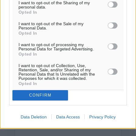
σχόλια θεωρούμε προσβλητικά ή περιέχουν ύβρεις, χωρίς
I want to opt-out of the Sharing of my
personal data.
καμμία προειδοποίηση. Χρήστες που δεν τηρούν τους
Opted In
όρους χρήσης αποκλείονται.
I want to opt-out of the Sale of my
Personal Data.
Opted In
Προσθέστε ένα σχόλιο
I want to opt-out of processing my
Personal Data for Targeted Advertising.
Opted In
Το E-mail δεν θα δημοσιευτεί.
I want to opt-out of Collection, Use,
Πρέπει να συμπληρωθούν όλα τα πεδία για την
Retention, Sale, and/or Sharing of my
Personal Data that Is Unrelated with the
υποβολή του σχολίου.
Purposes for which it was collected.
Opted In
Όνοματεπώνυμο
Email
CONFIRM
Data Deletion
Data Access
Privacy Policy
Φύλαξε τα στοιχεία μου για την επόμενη φορά.