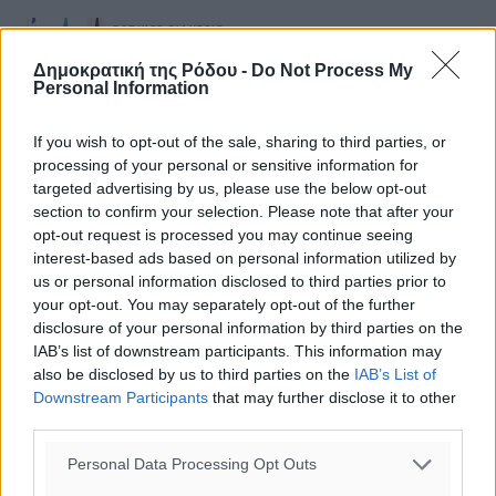
ΤΟΠΙΚΈΣ ΕΙΔΉΣΕΙΣ
Η Meridiam ξεκλειδώνει τις έρευνες βυθού στη
Δημοκρατική της Ρόδου -
Do Not Process My
θαλάσσια περιοχή Κάσου και Καρπάθου
Personal Information
06.08.26 · 20:49
ΤΟΠΙΚΈΣ ΕΙΔΉΣΕΙΣ
If you wish to opt-out of the sale, sharing to third parties, or
Εγκρίθηκε η ηλεκτρική διασύνδεση Ρόδου και Κω μέσω
processing of your personal or sensitive information for
υποβρύχιων καλωδίων με την ηπειρωτική Ελλάδα
targeted advertising by us, please use the below opt-out
06.08.26 · 18:58
section to confirm your selection. Please note that after your
opt-out request is processed you may continue seeing
ΤΟΠΙΚΈΣ ΕΙΔΉΣΕΙΣ
interest-based ads based on personal information utilized by
Νέο ανακαινισμένο δημοτικό τουριστικό γραφείο στην
Πάτμο
us or personal information disclosed to third parties prior to
06.08.26 · 18:39
your opt-out. You may separately opt-out of the further
disclosure of your personal information by third parties on the
IAB’s list of downstream participants. This information may
Σχολιασμός Άρθρου
also be disclosed by us to third parties on the
IAB’s List of
Downstream Participants
that may further disclose it to other
third parties.
Τα σχόλια εκφράζουν αποκλειστικά τον εκάστοτε
σχολιαστή. Η Δημοκρατική δεν υιοθετεί αυτές τις
Personal Data Processing Opt Outs
απόψεις. Διατηρούμε το δικαίωμα να διαγράψουμε όποια