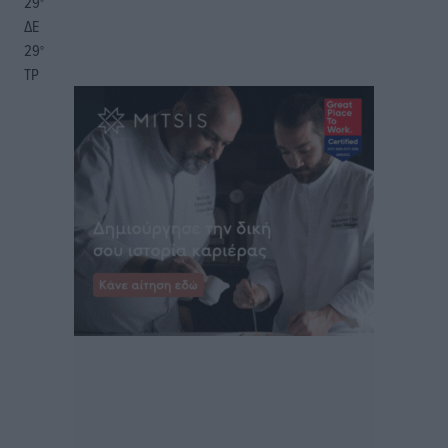
29
°
ΔΕ
29
°
ΤΡ