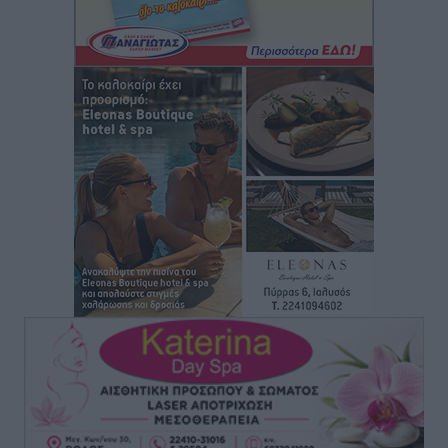
“Η Ευρώπη αντιμετώπιζε το προσφυγικό σαν ταινία
τρόμου” – Η συγκλονιστική μαρτυρία της Χαρούλας
Γιασιράνη στον RV για τα γεγονότα που οδήγησαν στο
Σύμφωνο της Λέρου
Τοπικές Ειδήσεις
•
πριν 5 ώρες
Συναυλία με τον Γιάννη Κότσιρα στις 21 Αυγούστου
Πολιτιστικά
•
πριν 5 ώρες
Έκτακτη συνεδρίαση της Δημοτικής Επιτροπής Ρόδου
αύριο Παρασκευή 7 Αυγούστου
Τοπικές Ειδήσεις
•
πριν 6 ώρες
ΑΕΡΑ: Δεν σταματάει να ενισχύεται, νέο απόκτημα ο
Μητρόπουλος
Αθλητικά
•
πριν 6 ώρες