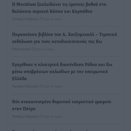
Η Meridiam ξεκλειδώνει τις έρευνες βυθού στη
θαλάσσια περιοχή Κάσου και Καρπάθου
Τοπικές Ειδήσεις
•
πριν 2 ώρες
Παρουσίαση βιβλίου του Α. Χατζημιχαήλ – Τιμητική
εκδήλωση για τους αυτοδιοικητικούς της Κω
Πολιτιστικά
•
πριν 3 ώρες
Εγκρίθηκε η ηλεκτρική διασύνδεση Ρόδου και Κω
μέσω υποβρύχιων καλωδίων με την ηπειρωτική
Ελλάδα
Τοπικές Ειδήσεις
•
πριν 4 ώρες
Νέο ανακαινισμένο δημοτικό τουριστικό γραφείο
στην Πάτμο
Τοπικές Ειδήσεις
•
πριν 4 ώρες