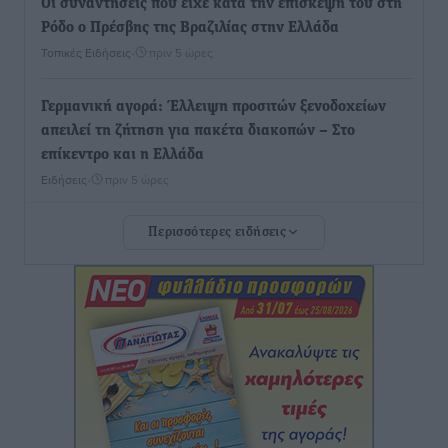
Οι συναντήσεις που είχε κατά την επίσκεψη του στη
Ρόδο ο Πρέσβης της Βραζιλίας στην Ελλάδα
Τοπικές Ειδήσεις
•
πριν 5 ώρες
Γερμανική αγορά: Έλλειψη προσιτών ξενοδοχείων
απειλεί τη ζήτηση για πακέτα διακοπών – Στο
επίκεντρο και η Ελλάδα
Ειδήσεις
•
πριν 5 ώρες
Περισσότερες ειδήσεις
Νέο ξενοδοχείο στη Ρόδο για την H Hotels –
Χατζηλαζάρου – Προχωρά καινούργιο ξενοδοχείο
στην Κω
Τοπικές Ειδήσεις
•
πριν 5 ώρες
Αυτοκίνητο μπήκε παράνομα σε μονόδρομο στο
Μαστιχάρι – Αναποδογύρισε όχημα με μητέρα και
5χρονο παιδί
Τοπικές Ειδήσεις
•
πριν 5 ώρες