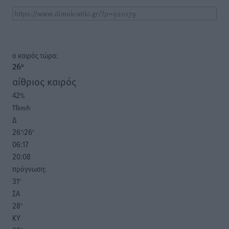
o καιρός τώρα:
26
°
αίθριος καιρός
42
%
11
km/h
Δ
26
26
°/
°
06:17
20:08
πρόγνωση:
31
°
ΣΑ
28
°
ΚΥ