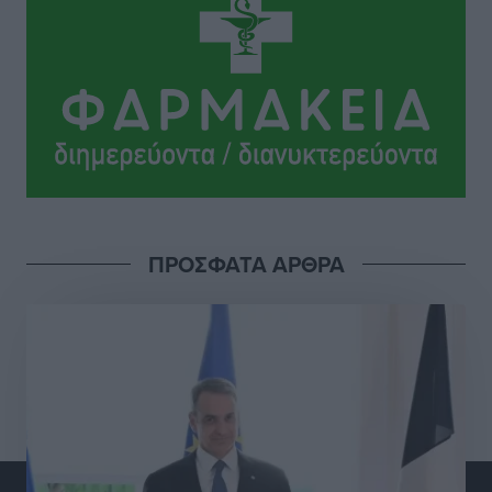
ΠΑΜΕ ΣΤΟΙΧΗΜΑ: Περισσότερα από 95 εκατομμύρια
ευρώ σε κέρδη μοίρασε τον Ιούλιο
Αθλητικά
•
πριν 6 ώρες
Ολοκλήρωση του έργου αναβάθμισης των
υποδομών του Νεστορίδειου Μελάθρου
Τοπικές Ειδήσεις
•
πριν 7 ώρες
ΠΡΟΣΦΑΤΑ ΑΡΘΡΑ
Γ.Σ. Διαγόρας: Στα «κυανέρυθρα» ο Janni Pembe
Αθλητικά
•
πριν 8 ώρες
Σύλληψη 21χρονου για ναρκωτικά στη Ρόδο
Τοπικές Ειδήσεις
•
πριν 8 ώρες
Με 13,1% κάλυψη εργαζομένων από συλλογικές
συμβάσεις, η Ελλάδα στον “πάτο” της ΕΕ