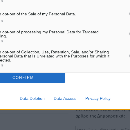
In
ΙΑΒΑΣΕ ΕΠΙΣΗΣ
o opt-out of the Sale of my Personal Data.
In
ΕΙΔΉΣΕΙΣ
ΕΙΔΉΣΕΙΣ
Airbnb vs ξενοδοχεία – Πώς
Ευ. Τουρνάς: Απέναντι σε 
to opt-out of processing my Personal Data for Targeted
ing.
αλλάζει ο χάρτης της φιλοξενίας
καιρικά φαινόμενα δεν υ
In
περιθώρια εφησυχασμού
8.08.26 · 18:30
08.08.26 · 18:14
o opt-out of Collection, Use, Retention, Sale, and/or Sharing
ersonal Data that Is Unrelated with the Purposes for which it
lected.
In
Υπενθύμιση:
CONFIRM
Για την μερική αναπαραγωγ
ή. Η Δημοκρατική δεν υιοθετεί
είδησης από άλλες ιστοσελ
υμε όποια σχόλια θεωρούμε
είναι απαραίτητη η χρήση 
οίηση. Χρήστες που δεν τηρούν
Data Deletion
Data Access
Privacy Policy
παρακάτω παρεχόμενου
συνδέσμου παραπομπής πρ
άρθρο της Δημοκρατικής.