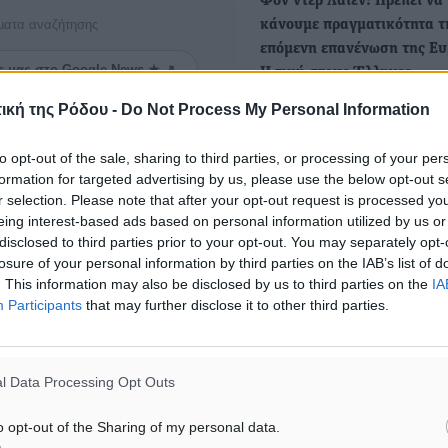
Φον ντερ Λάιεν: Πρέπει να
ματα αναζήτησης
κάνουμε πραγματικότητα τ
επόμενη επανένωση της Ευ
ε μας στο Google News ★ ↗
Η τιμή στους Έλληνες
δασοφύλακες
ική της Ρόδου -
Do Not Process My Personal Information
ήστε
Μια ιδιαίτερη στιγμή, επε
η πρόεδρος της Κομισιόν σ
to opt-out of the sale, sharing to third parties, or processing of your per
ομιλία της για…
formation for targeted advertising by us, please use the below opt-out s
r selection. Please note that after your opt-out request is processed y
eing interest-based ads based on personal information utilized by us or
FT: Επιστολή Μητσοτάκη σ
disclosed to third parties prior to your opt-out. You may separately opt-
ντερ Λάιεν – Ζητεί παρέμβ
losure of your personal information by third parties on the IAB’s list of
την «παρατεταμένη ενεργε
. This information may also be disclosed by us to third parties on the
IA
Participants
that may further disclose it to other third parties.
κρίση»
Κυριάκος Μητσοτάκης καλε
επιστολή του προς την Ού
l Data Processing Opt Outs
φον ντερ Λάιεν, τις Βρυξέ
o opt-out of the Sharing of my personal data.