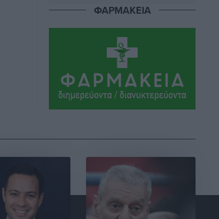
ΦΑΡΜΑΚΕΙΑ
ΣΕΤΕ: Σημαντική θεσμική εξέλιξη η
ΚΥΑ για το ΕΧΠ για τον τουρισμό
Ειδήσεις
•
πριν 7 ώρες
Γ. Χατζημάρκος: “Δύο μεγάλες
δεσμεύσεις Γεωργιάδη” – Κίνητρα για
τους γιατρούς των νησιών και
συνεργασία Ρόδου με το Αττικόν για το
Ακτινοθεραπευτικό
Τοπικές Ειδήσεις
•
πριν 7 ώρες
Σούπερ μάρκετ: Διευρύνεται η εθνική
πρωτοβουλία για τις τιμές – Eρχονται
νέες συμμετοχές εταιρειών
Ειδήσεις
•
πριν 7 ώρες
Συνελήφθησαν έξι άτομα για
ηχορύπανση από καταστήματα στο