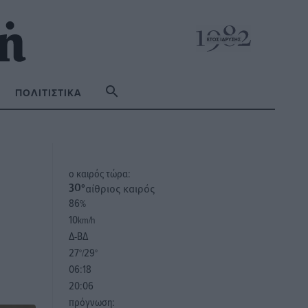
ΠΟΛΙΤΙΣΤΙΚΆ
o καιρός τώρα:
αίθριος καιρός
30
°
86
%
10
km/h
Δ-ΒΔ
27
29
°/
°
06:18
20:06
πρόγνωση: