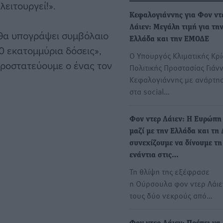
ειτουργεί!».
Κεφαλογιάννης για Φον ντ
Λάιεν: Μεγάλη τιμή για τη
θα υπογράψει συμβόλαιο
Ελλάδα και την ΕΜΟΔΕ
0 εκατομμύρια δόσεις»,
Ο Υπουργός Κλιματικής Κρί
προστατεύουμε ο ένας τον
Πολιτικής Προστασίας Γιάν
Κεφαλογιάννης με ανάρτη
στα social…
Φον ντερ Λάιεν: Η Ευρώπη 
μαζί με την Ελλάδα και τη 
συνεχίζουμε να δίνουμε τ
ενάντια στις…
Τη θλίψη της εξέφρασε
η Ούρσουλα φον ντερ Λάιε
τους δύο νεκρούς από…