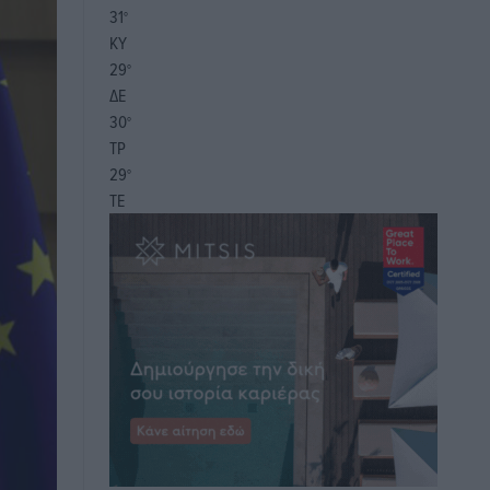
31
°
ΚΥ
29
°
ΔΕ
30
°
ΤΡ
29
°
ΤΕ