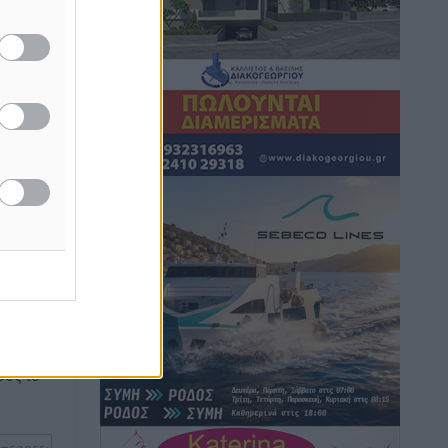
Ρόδος: «Βουλιάζει» από τουρίστες –
Πάνω από 1 εκατ. επιβάτες και 55
κρουαζιερόπλοια
ακραία
Τοπικές Ειδήσεις
•
πριν 51 λεπτά
πάρχουν
Γ’ Εθνική Κατηγορία: Οι ημερομηνίες
των αγωνιστικών της κανονικής
περιόδου
Αθλητικά
•
πριν 6 ώρες
ή της
Συνελήφθησαν δύο άτομα στην
ίδες
Κάρπαθο για άγρα πελατών
του
Τοπικές Ειδήσεις
•
πριν 7 ώρες
ος το
Χωρίς υποχρεωτική παρουσία μικρών
στη 12άδα
Αθλητικά
•
πριν 7 ώρες