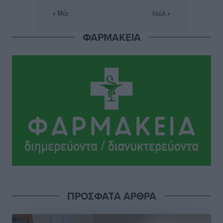
Άρης Αρχαγγέλου: Στο πλευρό του άτυχου Ιάκωβου
« Μάι
Ιούλ »
Θωμά
Αθλητικά
•
πριν 16 ώρες
ΦΑΡΜΑΚΕΙΑ
Φοίβος: Η μεγάλη επιστροφή του Μπρένο Σαλβατιέρα
Αθλητικά
•
πριν 16 ώρες
Κλεάνθης: Έτοιμες οι κάρτες διαρκείας της νέας
σεζόν
Αθλητικά
•
πριν 16 ώρες
Ατρόμητος Διμυλιάς: Ο Μαργαρίτης και μία
αδιαπραγμάτευτη φιλοσοφία
Αθλητικά
•
πριν 16 ώρες
ΠΡΟΣΦΑΤΑ ΑΡΘΡΑ
Γ.Σ. Διαγόρας: Επέστρεψε στις Ακαδημίες η Ειρήνη
Παπαεμμανουήλ