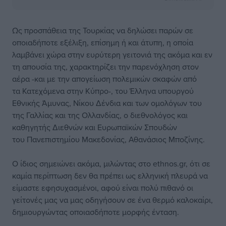
Ως προσπάθεια της Τουρκίας να δηλώσει παρών σε
οποιαδήποτε εξέλιξη, επίσημη ή και άτυπη, η οποία
λαμβάνει χώρα στην ευρύτερη γειτονιά της ακόμα και εν
τη απουσία της, χαρακτηρίζει την παρενόχληση στον
αέρα -και με την απογείωση πολεμικών σκαφών από
τα Κατεχόμενα στην Κύπρο-, του Έλληνα υπουργού
Εθνικής Άμυνας, Νίκου Δένδια και των ομολόγων του
της Γαλλίας και της Ολλανδίας, ο διεθνολόγος και
καθηγητής Διεθνών και Ευρωπαϊκών Σπουδών
του Πανεπιστημίου Μακεδονίας, Αθανάσιος Μποζίνης.
Ο ίδιος σημειώνει ακόμα, μιλώντας στο ethnos.gr, ότι σε
καμία περίπτωση δεν θα πρέπει ως ελληνική πλευρά να
είμαστε εφησυχασμένοι, αφού είναι πολύ πιθανό οι
γείτονές μας να μας οδηγήσουν σε ένα θερμό καλοκαίρι,
δημιουργώντας οποιασδήποτε μορφής ένταση.