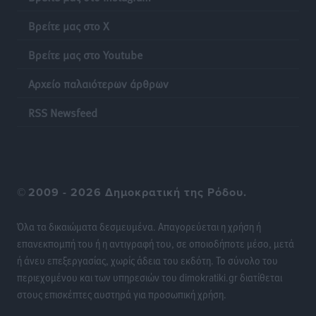
αντιδιαβρωτικών έργων και την άμεση ενίσχυση
Βρείτε μας στο X
αγροτών και κτηνοτρόφων που υπέστησαν ζημιές,
ζητά ο Μάνος Κόνσολας
Βρείτε μας στο Youtube
Τοπικές Ειδήσεις
•
πριν 22 ώρες
Αρχείο παλαιότερων άρθρων
Θεσμοθετείται από σήμερα το νέο Ειδικό Χωροταξικό
RSS Newsfeed
Πλαίσιο για τον Τουρισμό με κοινή υπουργική
απόφαση
Ειδήσεις
•
πριν 22 ώρες
©
2009 - 2026 Δημοκρατική της Ρόδου.
4η Γιορτή των Γιαρένιων στ’ Απόλλωνα Ρόδου το
Σάββατο 8 Αυγούστου
Όλα τα δικαιώματα δεσμευμένα. Απαγορεύεται η χρήση ή
Πολιτιστικά
•
πριν 22 ώρες
επανεκπομπή του ή η αντιγραφή του, σε οποιοδήποτε μέσο, μετά
ή άνευ επεξεργασίας, χωρίς άδεια του εκδότη. Το σύνολο του
«Στέρεψε» η αγορά από πινακίδες κυκλοφορίας:
περιεχομένου και των υπηρεσιών του dimokratiki.gr διατίθεται
Χιλιάδες αυτοκίνητα παραμένουν αταξινόμητα – Λύση
στους επισκέπτες αυστηρά για προσωπική χρήση.
αναζητά το υπουργείο