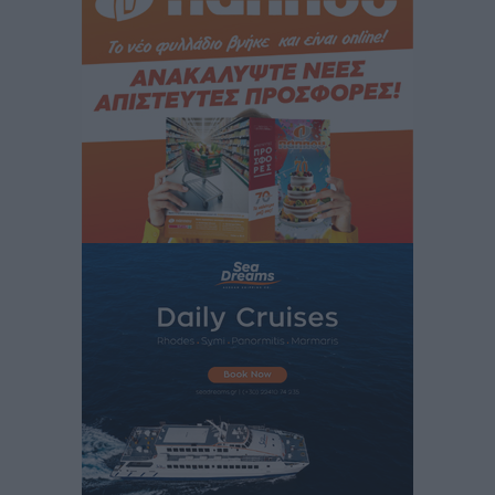
Τι αλλάζει το χωροταξικό στις τουριστικές επενδύσεις
Τοπικές Ειδήσεις
•
πριν 14 ώρες
ΥΠΑΑΤ: 12,5 εκατ. ευρώ στις 13 Περιφέρειες για μέτρα
βιοασφάλειας
Τοπικές Ειδήσεις
•
πριν 14 ώρες
Ποιοι φοιτητές μπορούν να λάβουν ενίσχυση για
στέγη έως 2.500 ευρώ
Ειδήσεις
•
πριν 15 ώρες
«Γιατί οι Τούρκοι συρρέουν στα ελληνικά νησιά»:
Τουρκική εφημερίδα εξηγεί τους λόγους που οι
γείτονες προτιμούν την Ελλάδα για διακοπές
Τοπικές Ειδήσεις
•
πριν 15 ώρες
«Μουσικό Ταξίδι στο Αιγαίο»: Η Ρόδος έγραψε μια