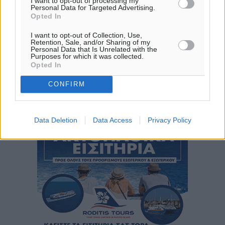
I want to opt-out of processing my
20:06
Personal Data for Targeted Advertising.
Opted In
πρόγνωση:
33
°
I want to opt-out of Collection, Use,
ΚΥ
Retention, Sale, and/or Sharing of my
Personal Data that Is Unrelated with the
29
°
Purposes for which it was collected.
ΔΕ
Opted In
29
°
CONFIRM
ΤΡ
28
°
ΤΕ
Data Deletion
Data Access
Privacy Policy