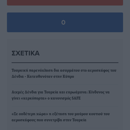
0
ΣΧΕΤΙΚΆ
Τουρκική παρενόχληση δια ασυρμάτου στο αεροσκάφος του
Δένδια - Κατευθυνόταν στην Κύπρο
Αιχμές Δένδια για Τουρκία και ευρωάμυνα: Κίνδυνος να
γίνει «κερκόπορτα» ο κανονισμός SAFE
«Σε ουδέτερη χώρα» η εξέταση του μαύρου κουτιού του
αεροσκάφους που συνετρίβη στην Τουρκία