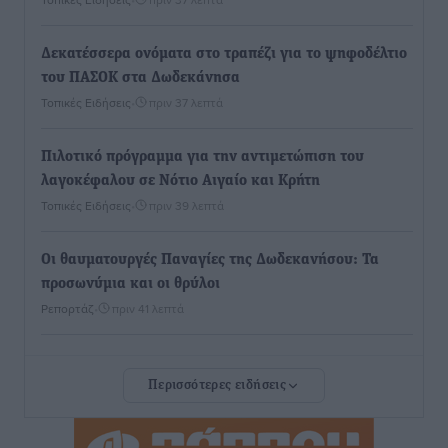
Δεκατέσσερα ονόματα στο τραπέζι για το ψηφοδέλτιο
του ΠΑΣΟΚ στα Δωδεκάνησα
Τοπικές Ειδήσεις
•
πριν 37 λεπτά
Πιλοτικό πρόγραμμα για την αντιμετώπιση του
λαγοκέφαλου σε Νότιο Αιγαίο και Κρήτη
Τοπικές Ειδήσεις
•
πριν 39 λεπτά
Οι θαυματουργές Παναγίες της Δωδεκανήσου: Τα
προσωνύμια και οι θρύλοι
Ρεπορτάζ
•
πριν 41 λεπτά
Τριήμερο εξόδου: Πάνω από 129.000 επιβάτες
Περισσότερες ειδήσεις
αναχωρούν από Πειραιά, Ραφήνα και Λαύριο
Ειδήσεις
•
πριν 14 ώρες