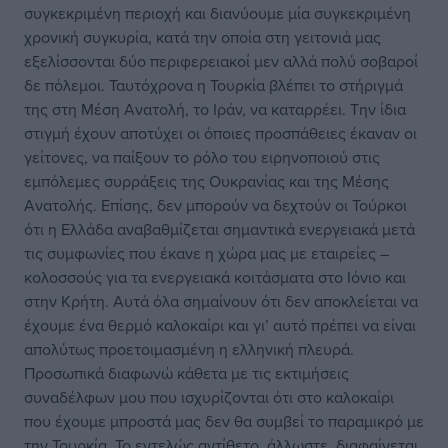
συγκεκριμένη περιοχή και διανύουμε μία συγκεκριμένη
χρονική συγκυρία, κατά την οποία στη γειτονιά μας
εξελίσσονται δύο περιφερειακοί μεν αλλά πολύ σοβαροί
δε πόλεμοι. Ταυτόχρονα η Τουρκία βλέπει το στήριγμά
της στη Μέση Ανατολή, το Ιράν, να καταρρέει. Την ίδια
στιγμή έχουν αποτύχει οι όποιες προσπάθειες έκαναν οι
γείτονες, να παίξουν το ρόλο του ειρηνοποιού στις
εμπόλεμες συρράξεις της Ουκρανίας και της Μέσης
Ανατολής. Επίσης, δεν μπορούν να δεχτούν οι Τούρκοι
ότι η Ελλάδα αναβαθμίζεται σημαντικά ενεργειακά μετά
τις συμφωνίες που έκανε η χώρα μας με εταιρείες –
κολοσσούς για τα ενεργειακά κοιτάσματα στο Ιόνιο και
στην Κρήτη. Αυτά όλα σημαίνουν ότι δεν αποκλείεται να
έχουμε ένα θερμό καλοκαίρι και γι’ αυτό πρέπει να είναι
απολύτως προετοιμασμένη η ελληνική πλευρά.
Προσωπικά διαφωνώ κάθετα με τις εκτιμήσεις
συναδέλφων μου που ισχυρίζονται ότι στο καλοκαίρι
που έχουμε μπροστά μας δεν θα συμβεί το παραμικρό με
την Τουρκία. Το εντελώς αντίθετο, άλλωστε, διαφαίνεται