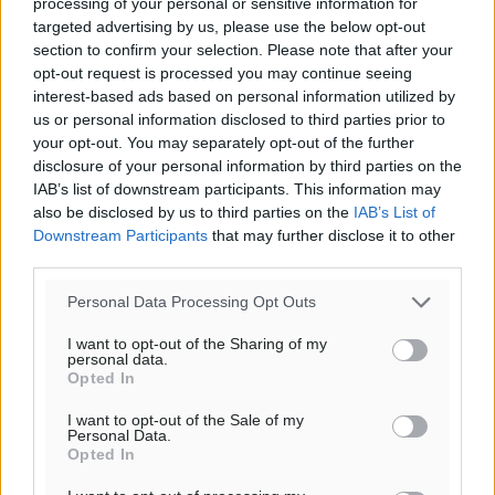
processing of your personal or sensitive information for
Υπενθύμιση:
targeted advertising by us, please use the below opt-out
section to confirm your selection. Please note that after your
Για την μερική αναπαραγωγή της είδησης από άλλες
opt-out request is processed you may continue seeing
ιστοσελίδες είναι απαραίτητη η χρήση του παρακάτω
interest-based ads based on personal information utilized by
παρεχόμενου συνδέσμου παραπομπής προς το άρθρο
us or personal information disclosed to third parties prior to
της Δημοκρατικής.
your opt-out. You may separately opt-out of the further
disclosure of your personal information by third parties on the
IAB’s list of downstream participants. This information may
also be disclosed by us to third parties on the
IAB’s List of
Downstream Participants
that may further disclose it to other
third parties.
o καιρός τώρα:
Personal Data Processing Opt Outs
27
°
αίθριος καιρός
I want to opt-out of the Sharing of my
personal data.
56
%
Opted In
8
km/h
I want to opt-out of the Sale of my
Δ-ΒΔ
Personal Data.
27
27
°/
°
Opted In
06:18