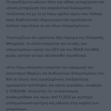
Οι εργαζόμενοι κάνουν λόγο για «άδικη μεταχείριση» και
«άνιση μεταχείριση στα ασφαλιστικά δικαιώματα»,
τονίζοντας ότι με το εν λόγω σχέδιο νόμου που δόθηκε
προς διαβούλευση «δημιουργούνται εργαζόμενοι
πολλών ταχυτήτων αν και ιδίων επαγγελμάτων».
Υποστηρίζουν ότι υφίσταται ήδη πόρισμα της Επιτροπής
Μπεχράκη, το οποίο εισηγείται την ένταξη των
επαγγελμάτων υγείας του ΕΣΥ και του ΕΚΑΒ στα ΒΑΕ,
χωρίς ωστόσο να έχει αξιοποιηθεί νομοθετικά.
«Η εν λόγω επιτροπή εισηγείται την εφαρμογή του
κανονισμού Βαρέων και Ανθυγιεινών Επαγγελμάτων του
ΙΚΑ σε όλους τους εργαζομένους ανεξαρτήτως
ημερομηνία πρόσληψης και σχέση εργασίας», αναφέρει
η ΠΟΕΔΗΝ, τονίζοντας ότι «ο κανονισμός
αναθεωρήθηκε και ισχύει από 1.1.2012 με αυστηρά
επιδημιολογικά κριτήρια και μάλιστα στην καρδιά των
μνημονίων».