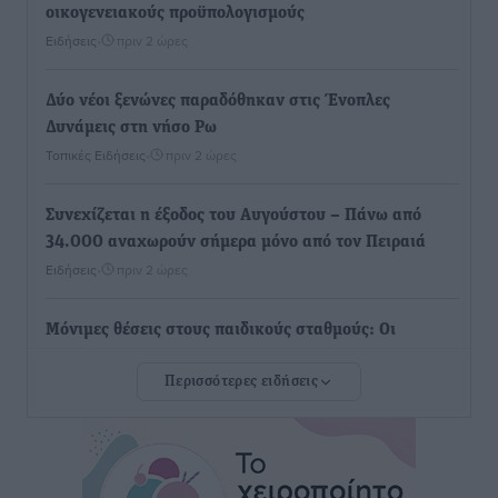
οικογενειακούς προϋπολογισμούς
Ειδήσεις
•
πριν 2 ώρες
Δύο νέοι ξενώνες παραδόθηκαν στις Ένοπλες
Δυνάμεις στη νήσο Ρω
Τοπικές Ειδήσεις
•
πριν 2 ώρες
Συνεχίζεται η έξοδος του Αυγούστου – Πάνω από
34.000 αναχωρούν σήμερα μόνο από τον Πειραιά
Ειδήσεις
•
πριν 2 ώρες
Μόνιμες θέσεις στους παιδικούς σταθμούς: Οι
προϋποθέσεις, η 24μηνη εμπειρία και οι προθεσμίες
Περισσότερες ειδήσεις
για τους δήμους
Τοπικές Ειδήσεις
•
πριν 2 ώρες
Δεύτερη πηγή εισοδήματος για τους επαγγελματίες