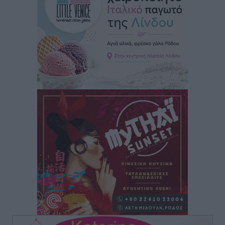
ψαράδες ο αλιευτικός τουρισμός
Ειδήσεις
•
πριν 3 ώρες
Μαρία Εκμεκτσίογλου: Η πίστη μου είναι το
μεγαλύτερο στήριγμα μου – Το προσκύνημα στην ιερά
Μονή Πανορμίτη
Τοπικές Ειδήσεις
•
πριν 3 ώρες
Ακαθάριστα οικόπεδα: Τι γίνεται όταν ο ιδιοκτήτης
δεν τα καθαρίσει – Πώς κινούνται δήμοι και ΠΣ,
ποιος πληρώνει τον λογαριασμό
Τοπικές Ειδήσεις
•
πριν 3 ώρες
Πού κινούνται οι κρατήσεις last minute σε Ελλάδα
από Γερμανούς
Ειδήσεις
•
πριν 3 ώρες
Οδηγός στη Ρόδο τράκαρε σταθμευμένο αυτοκίνητο,