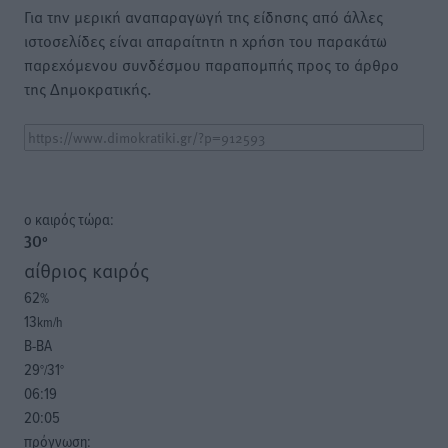
Για την μερική αναπαραγωγή της είδησης από άλλες
ιστοσελίδες είναι απαραίτητη η χρήση του παρακάτω
παρεχόμενου συνδέσμου παραπομπής προς το άρθρο
της Δημοκρατικής.
o καιρός τώρα:
30
°
αίθριος καιρός
62
%
13
km/h
Β-ΒΑ
29
31
°/
°
06:19
20:05
πρόγνωση: