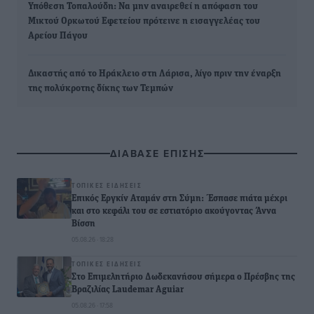
Υπόθεση Τοπαλούδη: Να μην αναιρεθεί η απόφαση του
Μικτού Ορκωτού Εφετείου πρότεινε η εισαγγελέας του
Αρείου Πάγου
Δικαστής από το Ηράκλειο στη Λάρισα, λίγο πριν την έναρξη
της πολύκροτης δίκης των Τεμπών
ΔΙΑΒΑΣΕ ΕΠΙΣΗΣ
ΤΟΠΙΚΈΣ ΕΙΔΉΣΕΙΣ
Επικός Εργκίν Αταμάν στη Σύμη: Έσπασε πιάτα μέχρι
και στο κεφάλι του σε εστιατόριο ακούγοντας Άννα
Βίσση
05.08.26 · 18:28
ΤΟΠΙΚΈΣ ΕΙΔΉΣΕΙΣ
Στο Επιμελητήριο Δωδεκανήσου σήμερα ο Πρέσβης της
Βραζιλίας Laudemar Aguiar
05.08.26 · 17:58