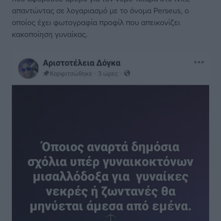
απαντώντας σε λογαριασμό με το όνομα Perseus, ο
οποίος έχει φωτογραφία προφίλ που απεικονίζει
κακοποίηση γυναίκας.