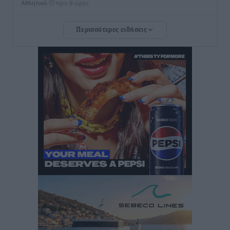
Αθλητικά
•
πριν 8 ώρες
Περισσότερες ειδήσεις
Rhodes Beyond Summer – Εκεί που το καλοκαίρι
είναι μόνο η αρχή
Τοπικές Ειδήσεις
•
πριν 8 ώρες
Κικίλιας: Μειώθηκαν κατά 34% οι μεταναστευτικές
ροές στα θαλάσσια σύνορα
Ειδήσεις
•
πριν 8 ώρες
Κως: Γερμανός τουρίστας κέρδισε αποζημίωση 900
ευρώ επειδή δεν βρήκε ξαπλώστρες στις
οικογενειακές διακοπές του
Τοπικές Ειδήσεις
•
πριν 8 ώρες
Ο γεωεντοπισμός μέσω 112 «έσωσε» Δανό περιπατητή
στη Ρόδο
Τοπικές Ειδήσεις
•
πριν 9 ώρες