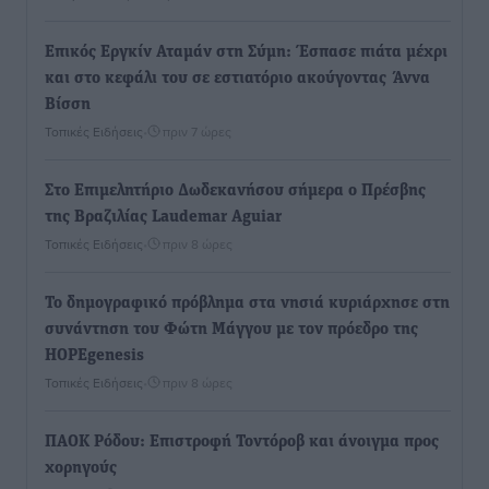
Επικός Εργκίν Αταμάν στη Σύμη: Έσπασε πιάτα μέχρι
και στο κεφάλι του σε εστιατόριο ακούγοντας Άννα
Βίσση
Τοπικές Ειδήσεις
•
πριν 7 ώρες
Στο Επιμελητήριο Δωδεκανήσου σήμερα ο Πρέσβης
της Βραζιλίας Laudemar Aguiar
Τοπικές Ειδήσεις
•
πριν 8 ώρες
To δημογραφικό πρόβλημα στα νησιά κυριάρχησε στη
συνάντηση του Φώτη Μάγγου με τον πρόεδρο της
HOPEgenesis
Τοπικές Ειδήσεις
•
πριν 8 ώρες
ΠΑΟΚ Ρόδου: Επιστροφή Τοντόροβ και άνοιγμα προς
χορηγούς