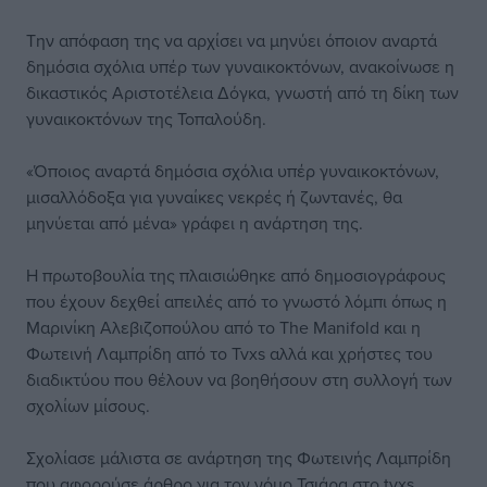
Την απόφαση της να αρχίσει να μηνύει όποιον αναρτά
δημόσια σχόλια υπέρ των
γυναικοκτόνων
, ανακοίνωσε η
δικαστικός Αριστοτέλεια Δόγκα, γνωστή από τη δίκη των
γυναικοκτόνων της
Τοπαλούδη
.
«Όποιος αναρτά δημόσια σχόλια υπέρ γυναικοκτόνων,
μισαλλόδοξα για γυναίκες νεκρές ή ζωντανές, θα
μηνύεται από μένα» γράφει η ανάρτηση της.
Η πρωτοβουλία της πλαισιώθηκε από δημοσιογράφους
που έχουν δεχθεί απειλές από το γνωστό λόμπι όπως η
Μαρινίκη Αλεβιζοπούλου από το The Manifold και η
Φωτεινή Λαμπρίδη από το Tvxs αλλά και χρήστες του
διαδικτύου που θέλουν να βοηθήσουν στη συλλογή των
σχολίων μίσους.
Σχολίασε μάλιστα σε ανάρτηση της Φωτεινής Λαμπρίδη
που αφορούσε άρθρο για τον νόμο Τσιάρα στο tvxs,