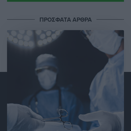
Απόλλωνας Καλυθιών: Πιστός στρατιώτης του ο
ΠΡΟΣΦΑΤΑ ΑΡΘΡΑ
Σουηδός του!
Αθλητικά
•
πριν 9 ώρες
Χατζηβασιλείου: Προτεραιότητα της ΕΕ η προστασία
των εξωτερικών συνόρων
Ειδήσεις
•
πριν 10 ώρες
Κάρπαθος: Το πιο υποτιμημένο νησί είναι ένας
κρυφός παράδεισος στα Δωδεκάνησα
Τοπικές Ειδήσεις
•
πριν 10 ώρες
Ο Λαμπρος Φισφής στη Ρόδο στις 21 Σεπτεμβρίου
Πολιτιστικά
•
πριν 11 ώρες
ΚΑΕ Κολοσσός: Αντίστροφη μέτρηση για την