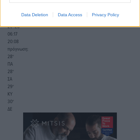
67
%
14
km/h
Data Deletion
Data Access
Privacy Policy
Δ
26
28
°/
°
06:17
20:08
πρόγνωση:
28
°
ΠΑ
28
°
ΣΑ
29
°
ΚΥ
30
°
ΔΕ