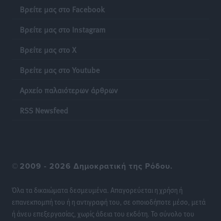
Βρείτε μας στο Facebook
Κτηματολόγιο: Τι λειτουργεί πραγματικά ψηφιακά και
Βρείτε μας στο Instagram
πώς διορθώνονται τα λάθη
Ειδήσεις
•
πριν 16 ώρες
Βρείτε μας στο X
Βρείτε μας στο Youtube
Ποια μέτρα ζητά η αγορά εν όψει ΔΕΘ
Ειδήσεις
•
πριν 16 ώρες
Αρχείο παλαιότερων άρθρων
Πυρκαγιές: Πώς τα σκουπίδια μπορούν να γίνουν η
RSS Newsfeed
σπίθα μιας μεγάλης καταστροφής στα νησιά
Ειδήσεις
•
πριν 17 ώρες
WTTC: Το μέλλον του τουρισμού περνά από τη
©
2009 - 2026 Δημοκρατική της Ρόδου.
διαχείριση των προορισμών – Νέο πλαίσιο για
βιώσιμη ανάπτυξη και ανθεκτικότητα
Όλα τα δικαιώματα δεσμευμένα. Απαγορεύεται η χρήση ή
Ειδήσεις
•
πριν 17 ώρες
επανεκπομπή του ή η αντιγραφή του, σε οποιοδήποτε μέσο, μετά
ή άνευ επεξεργασίας, χωρίς άδεια του εκδότη. Το σύνολο του