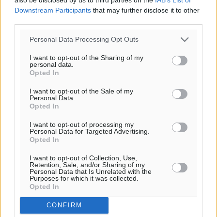
Downstream Participants
that may further disclose it to other
third parties.
Personal Data Processing Opt Outs
I want to opt-out of the Sharing of my
Υπενθύμιση:
personal data.
Opted In
Για την μερική αναπαραγωγή της είδησης από άλλες
I want to opt-out of the Sale of my
ιστοσελίδες είναι απαραίτητη η χρήση του παρακάτω
Personal Data.
Opted In
παρεχόμενου συνδέσμου παραπομπής προς το άρθρο
της Δημοκρατικής.
I want to opt-out of processing my
Personal Data for Targeted Advertising.
Opted In
I want to opt-out of Collection, Use,
Retention, Sale, and/or Sharing of my
Personal Data that Is Unrelated with the
Purposes for which it was collected.
o καιρός τώρα:
Opted In
26
°
CONFIRM
αίθριος καιρός