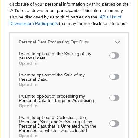
disclosure of your personal information by third parties on the
IAB’s list of downstream participants. This information may
also be disclosed by us to third parties on the
IAB’s List of
Downstream Participants
that may further disclose it to other
third parties.
Personal Data Processing Opt Outs
I want to opt-out of the Sharing of my
personal data.
Opted In
I want to opt-out of the Sale of my
Personal Data.
Opted In
I want to opt-out of processing my
Personal Data for Targeted Advertising.
Ροή ειδήσεων
Opted In
I want to opt-out of Collection, Use,
Retention, Sale, and/or Sharing of my
Τριήμερο εξόδου: Πάνω από 129.000 επιβάτες
Personal Data that Is Unrelated with the
Purposes for which it was collected.
αναχωρούν από Πειραιά, Ραφήνα και Λαύριο
Opted In
Ειδήσεις
•
πριν 13 ώρες