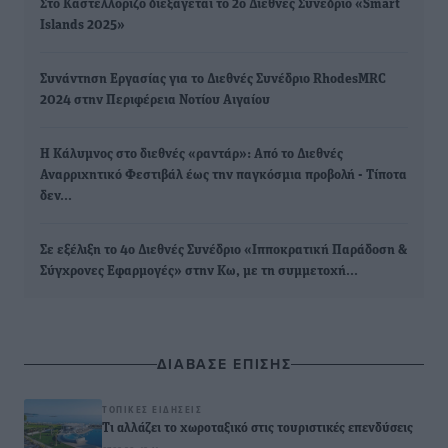
Στο Καστελλόριζο διεξάγεται το 2ο Διεθνές Συνέδριο «Smart
Islands 2025»
Συνάντηση Εργασίας για το Διεθνές Συνέδριο RhodesMRC
2024 στην Περιφέρεια Νοτίου Αιγαίου
Η Κάλυμνος στο διεθνές «ραντάρ»: Από το Διεθνές
Αναρριχητικό Φεστιβάλ έως την παγκόσμια προβολή - Τίποτα
δεν…
Σε εξέλιξη το 4ο Διεθνές Συνέδριο «Ιπποκρατική Παράδοση &
Σύγχρονες Εφαρμογές» στην Κω, με τη συμμετοχή…
ΔΙΑΒΑΣΕ ΕΠΙΣΗΣ
ΤΟΠΙΚΈΣ ΕΙΔΉΣΕΙΣ
Τι αλλάζει το χωροταξικό στις τουριστικές επενδύσεις