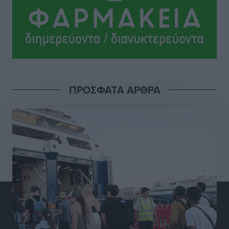
Σι Τζέι Χάρις: «Να πανηγυρίσουμε πολλές νίκες μαζί»
Αθλητικά
•
πριν 18 ώρες
Ροδήλιος: Ο απολογισμός από το Πανελλήνιο
Πρωτάθλημα Πίστας
Αθλητικά
•
πριν 18 ώρες
ΠΡΟΣΦΑΤΑ ΑΡΘΡΑ
Διαγόρας: Μετεγγραφικό ντεμαράζ
Αθλητικά
•
πριν 18 ώρες
Γ.Σ. Διαγόρας: Εντατική προετοιμασία και επιστροφή
Ρίζου στις Ακαδημίες
Αθλητικά
•
πριν 18 ώρες
Εθνική Ανδρών: Ραντεβού στο Telekom Center Athens
Αθλητικά
•
πριν 19 ώρες