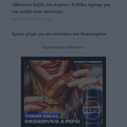
«Μουσικό Ταξίδι στο Αιγαίο»: Η Ρόδος έγραψε μια
νέα σελίδα στον πολιτισμό
Πολιτιστικά
•
πριν 14 ώρες
Άμεσα μέτρα για την ενίσχυση του Νοσοκομείου
Ρόδου και αντιμετώπιση των ελλείψεων προσωπικού
Περισσότερες ειδήσεις
ανακοίνωσε ο Άδωνις Γεωργιάδης
Τοπικές Ειδήσεις
•
πριν 14 ώρες
Iατρικός Σύλλογος Ροδου προς Α. Γεωργιάδη:
Στρατηγικές Προτάσεις για την Ενίσχυση της
Δημόσιας Υγείας στη Νησιωτική Ελλάδα και στα
Νοσοκομεία της Γ΄ Ζώνης
Τοπικές Ειδήσεις
•
πριν 15 ώρες
Πάνθηρες: Ξεκίνησαν αισιόδοξοι για την παρθενική
“πτήση” τους
Αθλητικά
•
πριν 15 ώρες