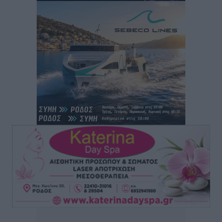
Άρης Αρχαγγέλου: Στο πλευρό του άτυχου Ιάκωβου
Θωμά
Αθλητικά
•
πριν 15 ώρες
Φοίβος: Η μεγάλη επιστροφή του Μπρένο Σαλβατιέρα
Αθλητικά
•
πριν 15 ώρες
Κλεάνθης: Έτοιμες οι κάρτες διαρκείας της νέας
σεζόν
Αθλητικά
•
πριν 15 ώρες
Ατρόμητος Διμυλιάς: Ο Μαργαρίτης και μία
αδιαπραγμάτευτη φιλοσοφία
Αθλητικά
•
πριν 15 ώρες
Γ.Σ. Διαγόρας: Επέστρεψε στις Ακαδημίες η Ειρήνη