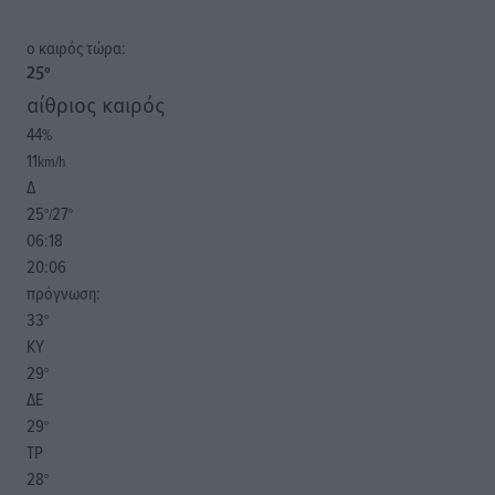
o καιρός τώρα:
25
°
αίθριος καιρός
44
%
11
km/h
Δ
25
27
°/
°
06:18
20:06
πρόγνωση:
33
°
ΚΥ
29
°
ΔΕ
29
°
ΤΡ
28
°