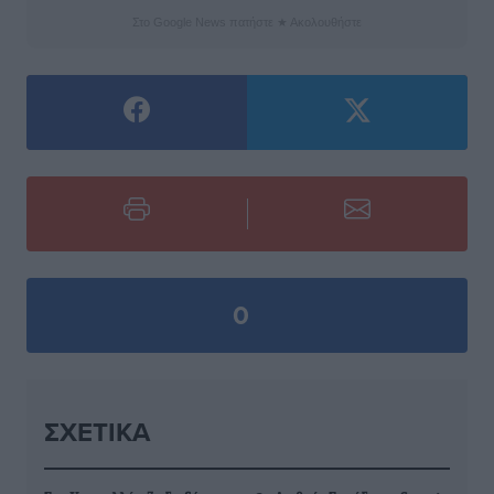
Στο Google News πατήστε ★ Ακολουθήστε
0
ΣΧΕΤΙΚΆ