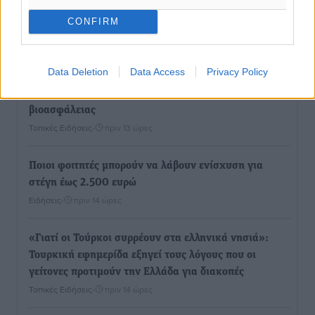
CONFIRM
Τι αλλάζει το χωροταξικό στις τουριστικές επενδύσεις
Τοπικές Ειδήσεις
•
πριν 13 ώρες
Data Deletion
Data Access
Privacy Policy
ΥΠΑΑΤ: 12,5 εκατ. ευρώ στις 13 Περιφέρειες για μέτρα
βιοασφάλειας
Τοπικές Ειδήσεις
•
πριν 13 ώρες
Ποιοι φοιτητές μπορούν να λάβουν ενίσχυση για
στέγη έως 2.500 ευρώ
Ειδήσεις
•
πριν 14 ώρες
«Γιατί οι Τούρκοι συρρέουν στα ελληνικά νησιά»:
Τουρκική εφημερίδα εξηγεί τους λόγους που οι
γείτονες προτιμούν την Ελλάδα για διακοπές
Τοπικές Ειδήσεις
•
πριν 14 ώρες