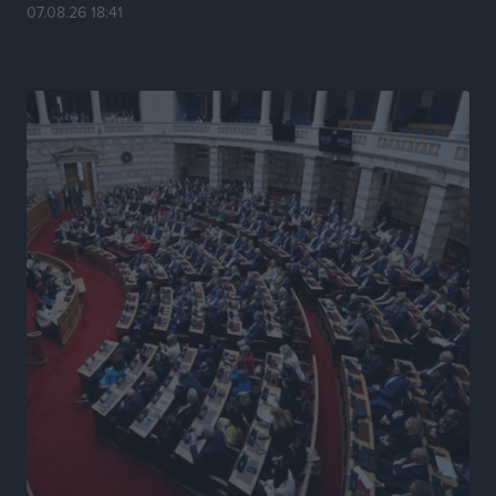
Κυριάκος Μητσοτάκης: Ανάσα στα Χανιά, αλλά με το
07.08.26 18:41
βλέμμα στη ΔΕΘ και τις εκλογές του 2027
Ειδήσεις
•
πριν 20 ώρες
Γ. Χατζημάρκος από το Μέγαρο Μαξίμου: “Ο
τουρισμός μπορεί να γίνει ο μεγαλύτερος πελάτης της
ελληνικής βιομηχανίας”
Τοπικές Ειδήσεις
•
πριν 20 ώρες
Έρευνα ΕΟΤ: Οι Ευρωπαίοι ταξιδιώτες «ψηφίζουν»
Ελλάδα
Ειδήσεις
•
πριν 20 ώρες
Άκυρες οι εγκύκλιοι που δεν αναρτώνται,
υποχρεωτική η δημοσίευσή τους από την 1η
Οκτωβρίου
Ειδήσεις
•
πριν 20 ώρες