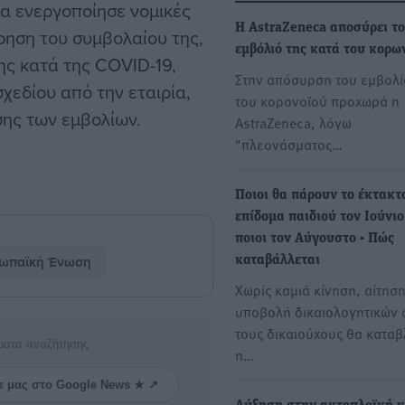
α ενεργοποίησε νομικές
Η AstraZeneca αποσύρει το
ήρηση του συμβολαίου της,
εμβόλιό της κατά του κορω
ς κατά της COVID-19,
Στην απόσυρση του εμβολί
σχεδίου από την εταιρία,
του κορονοϊού προχωρά η
ης των εμβολίων.
AstraZeneca, λόγω
"πλεονάσματος…
Ποιοι θα πάρουν το έκτακτ
επίδομα παιδιού τον Ιούνιο
ποιοι τον Αύγουστο - Πώς
ωπαϊκή Ένωση
καταβάλλεται
Χωρίς καμιά κίνηση, αίτηση
υποβολή δικαιολογητικών 
τους δικαιούχους θα καταβ
ματα αναζήτησης
η…
ε μας στο Google News ★ ↗