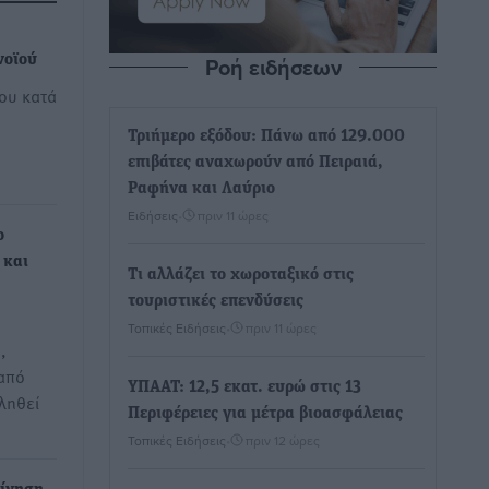
Ροή ειδήσεων
νοϊού
ου κατά
Τριήμερο εξόδου: Πάνω από 129.000
επιβάτες αναχωρούν από Πειραιά,
Ραφήνα και Λαύριο
Ειδήσεις
•
πριν 11 ώρες
ο
 και
Τι αλλάζει το χωροταξικό στις
τουριστικές επενδύσεις
Τοπικές Ειδήσεις
•
πριν 11 ώρες
,
από
ΥΠΑΑΤ: 12,5 εκατ. ευρώ στις 13
ληθεί
Περιφέρειες για μέτρα βιοασφάλειας
Τοπικές Ειδήσεις
•
πριν 12 ώρες