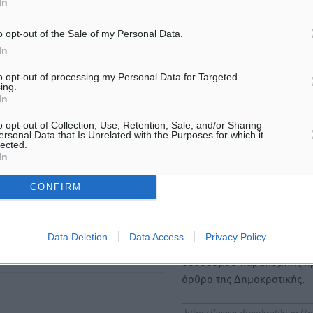
In
ΙΑΒΑΣΕ ΕΠΙΣΗΣ
o opt-out of the Sale of my Personal Data.
In
ΕΙΔΉΣΕΙΣ
ΕΙΔΉΣΕΙΣ
Ποιοι φοιτητές μπορούν να
Νέα αεροσκάφη, drones,
to opt-out of processing my Personal Data for Targeted
ing.
λάβουν ενίσχυση για στέγη έως
δασοκομάντος: Τι έχει αλλ
In
2.500 ευρώ
στην Πολιτική Προστασί
7.08.26 · 18:10
07.08.26 · 12:47
o opt-out of Collection, Use, Retention, Sale, and/or Sharing
ersonal Data that Is Unrelated with the Purposes for which it
lected.
In
Υπενθύμιση:
CONFIRM
Για την μερική αναπαραγωγ
ή. Η Δημοκρατική δεν υιοθετεί
είδησης από άλλες ιστοσελ
υμε όποια σχόλια θεωρούμε
είναι απαραίτητη η χρήση 
οίηση. Χρήστες που δεν τηρούν
Data Deletion
Data Access
Privacy Policy
παρακάτω παρεχόμενου
συνδέσμου παραπομπής πρ
άρθρο της Δημοκρατικής.