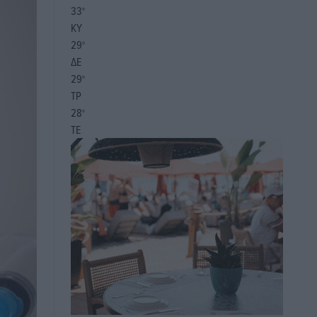
33
°
ΚΥ
29
°
ΔΕ
29
°
ΤΡ
28
°
ΤΕ