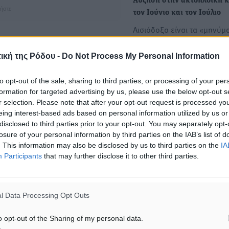
Αύξηση στην ακτοπλοϊκή 
ήστε
τον Ιούνιο και τον Ιούλιο
Αισιόδοξα είναι τα «μηνύμ
την ακτοπλοϊκή κίνηση του
φετινού καλοκαιριού, με τ
ική της Ρόδου -
Do Not Process My Personal Information
Ιούνιο…
to opt-out of the sale, sharing to third parties, or processing of your per
formation for targeted advertising by us, please use the below opt-out s
AstraZeneca: «Κλινικά
r selection. Please note that after your opt-out request is processed y
σημαντικά» τα αποτελέσμα
eing interest-based ads based on personal information utilized by us or
δοκιμών των φαρμάκων για
disclosed to third parties prior to your opt-out. You may separately opt-
καρκίνους του μαστού και 
losure of your personal information by third parties on the IAB’s list of
πνεύμονα
. This information may also be disclosed by us to third parties on the
IA
Participants
that may further disclose it to other third parties.
Τα πλήρη αποτελέσματα τη
κλινικής δοκιμής μιας νέας
γενιάς στοχευμένων
l Data Processing Opt Outs
φαρμάκων κατά δύο τύπω
o opt-out of the Sharing of my personal data.