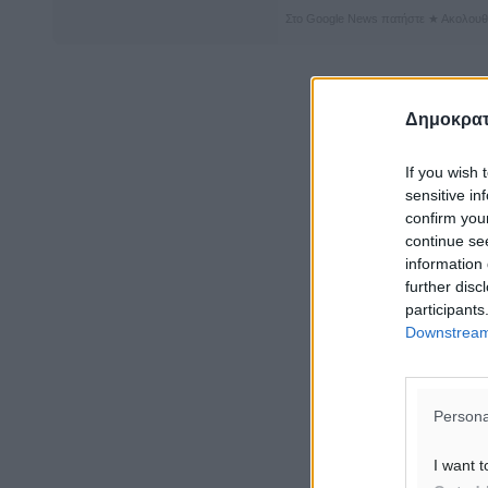
Στο Google News πατήστε ★ Ακολουθ
Δημοκρατ
If you wish 
sensitive in
confirm you
continue se
information 
further disc
participants
Downstream 
Persona
I want t