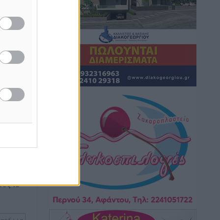
Τοπικές Ειδήσεις
•
πριν 13 ώρες
Iατρικός Σύλλογος Ροδου προς Α.
Γεωργιάδη: Στρατηγικές Προτάσεις για
την Ενίσχυση της Δημόσιας Υγείας στη
άξει
Νησιωτική Ελλάδα και στα
Νοσοκομεία της Γ΄ Ζώνης
Τοπικές Ειδήσεις
•
πριν 13 ώρες
Πάνθηρες: Ξεκίνησαν αισιόδοξοι για
την παρθενική “πτήση” τους
ή της
Αθλητικά
•
πριν 13 ώρες
ίδες
του
Άρης Αρχαγγέλου: Στο πλευρό του
ος το
άτυχου Ιάκωβου Θωμά
Αθλητικά
•
πριν 13 ώρες