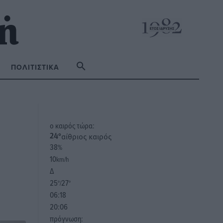
ΠΟΛΙΤΙΣΤΙΚΆ
o καιρός τώρα:
αίθριος καιρός
24
°
38
%
10
km/h
Δ
25
27
°/
°
06:18
20:06
πρόγνωση: