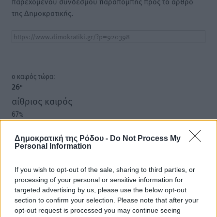
παρεχόμενου συνδέσμου παραπομπής προς το άρθρο
της Δημοκρατικής.
o καιρός τώρα:
26
°
αίθριος καιρός
67
%
11
km/h
Δ-ΒΔ
Δημοκρατική της Ρόδου -
Do Not Process My
Personal Information
25
26
°/
°
06:18
If you wish to opt-out of the sale, sharing to third parties, or
20:07
processing of your personal or sensitive information for
πρόγνωση:
targeted advertising by us, please use the below opt-out
30
°
section to confirm your selection. Please note that after your
ΚΥ
opt-out request is processed you may continue seeing