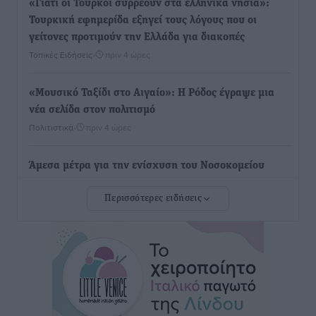
«Γιατί οι Τούρκοι συρρέουν στα ελληνικά νησιά»:
Τουρκική εφημερίδα εξηγεί τους λόγους που οι
γείτονες προτιμούν την Ελλάδα για διακοπές
Τοπικές Ειδήσεις
•
πριν 4 ώρες
«Μουσικό Ταξίδι στο Αιγαίο»: Η Ρόδος έγραψε μια
νέα σελίδα στον πολιτισμό
Πολιτιστικά
•
πριν 4 ώρες
Άμεσα μέτρα για την ενίσχυση του Νοσοκομείου
Ρόδου και αντιμετώπιση των ελλείψεων προσωπικού
Περισσότερες ειδήσεις
ανακοίνωσε ο Άδωνις Γεωργιάδης
Τοπικές Ειδήσεις
•
πριν 5 ώρες
Iατρικός Σύλλογος Ροδου προς Α. Γεωργιάδη:
Στρατηγικές Προτάσεις για την Ενίσχυση της
Δημόσιας Υγείας στη Νησιωτική Ελλάδα και στα
Νοσοκομεία της Γ΄ Ζώνης