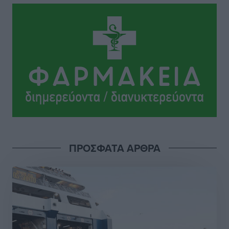
Το Yucatan Show έρχεται στη Ρόδο με τον Frankie
Lluc
Πολιτιστικά
•
πριν 9 ώρες
Σι Τζέι Χάρις: «Να πανηγυρίσουμε πολλές νίκες μαζί»
Αθλητικά
•
πριν 9 ώρες
Ροδήλιος: Ο απολογισμός από το Πανελλήνιο
Πρωτάθλημα Πίστας
Αθλητικά
•
πριν 9 ώρες
ΠΡΟΣΦΑΤΑ ΑΡΘΡΑ
Διαγόρας: Μετεγγραφικό ντεμαράζ
Αθλητικά
•
πριν 9 ώρες
Γ.Σ. Διαγόρας: Εντατική προετοιμασία και επιστροφή
Ρίζου στις Ακαδημίες
Αθλητικά
•
πριν 9 ώρες