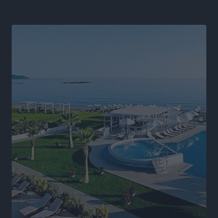
αλλάξει στην Πολιτική Προστασί
Ειδήσεις
•
πριν 9 ώρες
Άδωνις Γεωργιάδης στον RV: “Στο υπουργείο
εξετάζουμε την θεσμοθέτηση τρίτης κατηγορίας
κινήτρων, ειδικά για τα νοσοκομεία στα νησιά”
Τοπικές Ειδήσεις
•
πριν 9 ώρες
Θετικό κλίμα και κοινό όραμα για την ανάδειξη της
ιστορίας της Ρόδου στο Αεροδρόμιο «Διαγόρας»
Τοπικές Ειδήσεις
•
πριν 10 ώρες
Αντώνης Καμπουράκης: «Ένα σπουδαίο έργο
πολιτισμού για τη Ρόδο, που σχεδιάσαμε και
εξασφαλίσαμε τη χρηματοδότησή του, γίνεται
πραγματικότητα»
Τοπικές Ειδήσεις
•
πριν 10 ώρες