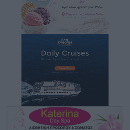
Τοπικές Ειδήσεις
•
πριν 5 ώρες
Πάνθηρες: Ξεκίνησαν αισιόδοξοι για την παρθενική
“πτήση” τους
Αθλητικά
•
πριν 5 ώρες
Άρης Αρχαγγέλου: Στο πλευρό του άτυχου Ιάκωβου
Θωμά
Αθλητικά
•
πριν 5 ώρες
Φοίβος: Η μεγάλη επιστροφή του Μπρένο Σαλβατιέρα
Αθλητικά
•
πριν 5 ώρες
Κλεάνθης: Έτοιμες οι κάρτες διαρκείας της νέας
σεζόν
Αθλητικά
•
πριν 5 ώρες