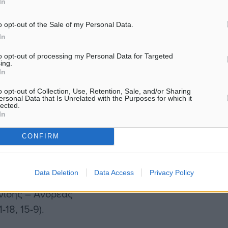
In
ολο παιχνίδι.
άδα. Εμείς ήμασταν πολύ
o opt-out of the Sale of my Personal Data.
In
ταν έτοιμοι. Θέλουμε να
 που έλλειπαν από το
to opt-out of processing my Personal Data for Targeted
ing.
νε τον καλύτερο τους
In
 τη χώρα μας και τους
o opt-out of Collection, Use, Retention, Sale, and/or Sharing
ersonal Data that Is Unrelated with the Purposes for which it
lected.
In
CONFIRM
Data Deletion
Data Access
Privacy Policy
ίδης – Ανδρέας
-18, 15-9).