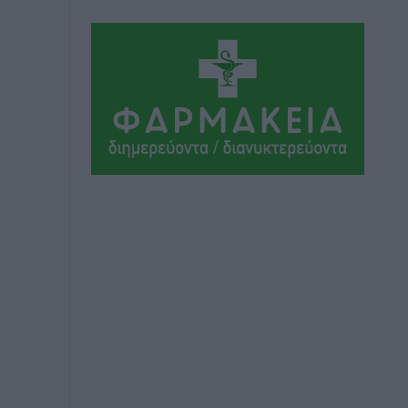
Ειδήσεις
•
πριν 2 ώρες
Οι πρώτες εικόνες του νέου Canadair
που έρχεται Ελλάδα και θα πετά και
νύχτα
Ειδήσεις
•
πριν 2 ώρες
Premia Properties: Επενδύσεις άνω
των 500 εκατ. ευρώ σε ξενοδοχειακές
μονάδες
Τοπικές Ειδήσεις
•
πριν 2 ώρες
Αυξήθηκαν οι Ελληνες που
αποφάσισαν να διακόψουν το
κάπνισμα
Ειδήσεις
•
πριν 3 ώρες