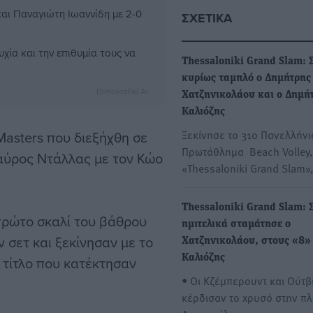
αι Παναγιώτη Ιωαννίδη με 2-0
ΣΧΕΤΙΚΆ
χία και την επιθυμία τους να
Thessaloniki Grand Slam: 
κυρίως ταμπλό ο Δημήτρης
Dimokratiki AI
Χατζηνικολάου και ο Δημή
Καλιόζης
Ξεκίνησε το 31ο Πανελλήνι
Masters που διεξήχθη σε
Πρωτάθλημα Beach Volley,
αύρος Ντάλλας με τον Κώο
«Thessaloniki Grand Slam»
Thessaloniki Grand Slam: 
πρώτο σκαλί του βάθρου
ημιτελικά σταμάτησε ο
 σετ και ξεκίνησαν με το
Χατζηνικολάου, στους «8»
Καλιόζης
 τίτλο που κατέκτησαν
• Οι Κζέμπερουντ και Ούτβ
κέρδισαν το χρυσό στην πλ