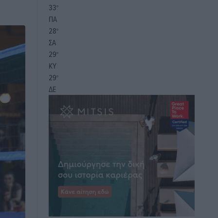
33
°
ΠΑ
28
°
ΣΑ
29
°
ΚΥ
29
°
ΔΕ