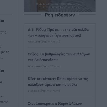
Ροή ειδήσεων
Στο
Α.Σ. Ρόδος: Πρώτη… στην νέα σελίδα
τρης
των «ελαφιών» (φωτορεπορτάζ)
Αθλητικά
•
πριν 7 λεπτά
ο
 με το
Στίβος: Οι βαθμολογίες των συλλόγων
,…
της Δωδεκανήσου
Αθλητικά
•
πριν 17 λεπτά
Στα
Νέες ταυτότητες: Ποιοι πρέπει να τις
 ο
αλλάξουν άμεσα και ποιοι όχι
Ειδήσεις
•
πριν 21 λεπτά
ικ
ατεία
Στον Ιπποκράτη η Μαρία Βλάχου