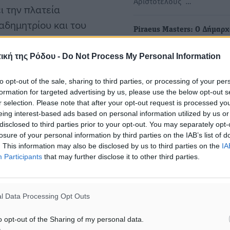
Αριστοτέλους …
ι την πλατεία
δημητρίου και του
Piraeus Masters: Ο Δήμαρχ
Πειραιά, ο Χατζηνικολάου 
Ντάλλας στην πλατεία Κορ
ική της Ρόδου -
Do Not Process My Personal Information
 εδώ με σκοπό να
Στις εγκαταστάσεις του be
to opt-out of the sale, sharing to third parties, or processing of your per
volley στην πλατεία Κοραή
η πρώτη μας φορά σε
formation for targeted advertising by us, please use the below opt-out s
βρέθηκε το πρωί της…
και βρεθήκαμε για πρώτη
r selection. Please note that after your opt-out request is processed y
eing interest-based ads based on personal information utilized by us or
τάσαμε στην κατάκτηση του
disclosed to third parties prior to your opt-out. You may separately opt-
Τένις: Η Αντωνία Παπαγαπ
πανελληνίου
losure of your personal information by third parties on the IAB’s list of
στο Grand Slam Developm
γμάτων θέλουμε να
. This information may also be disclosed by us to third parties on the
IA
Programme της ITF
Participants
that may further disclose it to other third parties.
ου θα βρεθούμε».
•Επιλέχθηκε και ο Αλέξαν
Αυγέρης Μια σπουδαία
διάκριση για δύο…
 αγωνίζεσαι στον τελικό
l Data Processing Opt Outs
εδώ και ποτέ δεν φτάναμε
o opt-out of the Sharing of my personal data.
πό μέσα και να το