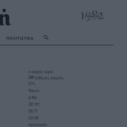
ΠΟΛΙΤΙΣΤΙΚΆ
o καιρός τώρα:
αίθριος καιρός
28
°
57
%
16
km/h
Δ-ΝΔ
28
31
°/
°
06:17
20:08
πρόγνωση: