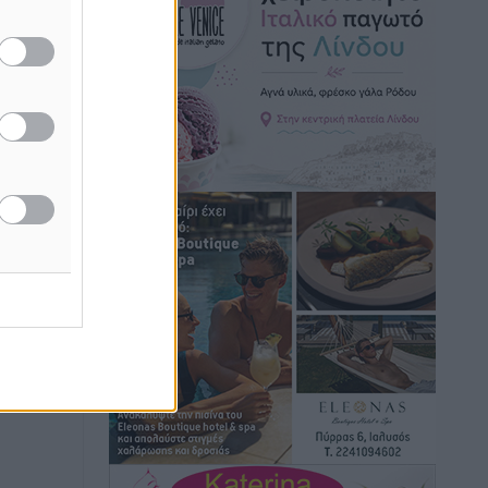
Αθλητικά
•
πριν 31 λεπτά
Η Μανίσα πήρε Buie και Davis
Αθλητικά
•
πριν 32 λεπτά
Γ.Σ. Ηπιόνη: «Προπονητική ομάδα με
εμπειρία, επιστημονική γνώση και
σύγχρονες μεθόδους»
Αθλητικά
•
πριν 34 λεπτά
Α.Σ. Ρόδος: Ξανά στα «πράσινα» ο
Νίκος Κοντίτσης
Αθλητικά
•
πριν 37 λεπτά
Συναυλία Μάριου Φραγκούλη –
Γιώργου Περρή στην Κάσο
Πολιτιστικά
•
πριν 48 λεπτά