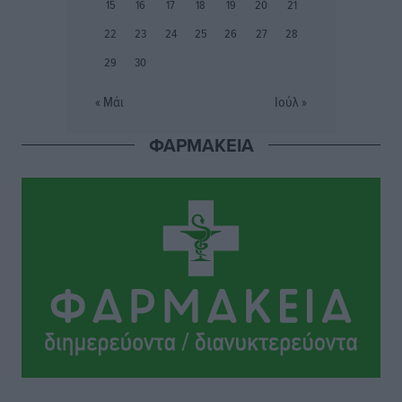
15
16
17
18
19
20
21
Συνελήφθη 37χρονη στη Ρόδο γιατί είχε αφήσει τα
22
23
24
25
26
27
28
τρία ανήλικα παιδιά της χωρίς επιτήρηση
29
30
Τοπικές Ειδήσεις
•
πριν 10 ώρες
« Μάι
Ιούλ »
Σταυρός Καλυθιών: Απέκτησε την Φωτεινή Πιζάνια
ΦΑΡΜΑΚΕΙΑ
Αθλητικά
•
πριν 10 ώρες
Το Yucatan Show έρχεται στη Ρόδο με τον Frankie
Lluc
Πολιτιστικά
•
πριν 11 ώρες
Σι Τζέι Χάρις: «Να πανηγυρίσουμε πολλές νίκες μαζί»
Αθλητικά
•
πριν 11 ώρες
Ροδήλιος: Ο απολογισμός από το Πανελλήνιο
Πρωτάθλημα Πίστας
Αθλητικά
•
πριν 11 ώρες