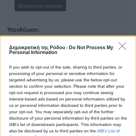
Υπενθύμιση:
Για την μερική αναπαραγωγή της είδησης από άλλες
Δημοκρατική της Ρόδου -
Do Not Process My
ιστοσελίδες είναι απαραίτητη η χρήση του παρακάτω
Personal Information
παρεχόμενου συνδέσμου παραπομπής προς το άρθρο
της Δημοκρατικής.
If you wish to opt-out of the sale, sharing to third parties, or
processing of your personal or sensitive information for
targeted advertising by us, please use the below opt-out
section to confirm your selection. Please note that after your
opt-out request is processed you may continue seeing
interest-based ads based on personal information utilized by
o καιρός τώρα:
us or personal information disclosed to third parties prior to
your opt-out. You may separately opt-out of the further
25
°
disclosure of your personal information by third parties on the
αίθριος καιρός
IAB’s list of downstream participants. This information may
45
%
also be disclosed by us to third parties on the
IAB’s List of