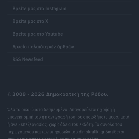
Βρείτε μας στο Instagram
Γονικές παροχές: Οι παγίδες στις μεταφορές
Βρείτε μας στο X
χρημάτων που μπορεί να κοστίσουν σε φόρο
Ειδήσεις
•
πριν 15 ώρες
Βρείτε μας στο Youtube
Αρχείο παλαιότερων άρθρων
Η επόμενη παγκόσμια δύναμη στα υδροπλάνα μπορεί
να είναι η Ελλάδα
RSS Newsfeed
Ειδήσεις
•
πριν 15 ώρες
Στη Σύμη η Φαίη Σκορδά επισκέφθηκε την Ιερά Μονή
του Πανορμίτη
©
2009 - 2026 Δημοκρατική της Ρόδου.
Τοπικές Ειδήσεις
•
πριν 15 ώρες
Όλα τα δικαιώματα δεσμευμένα. Απαγορεύεται η χρήση ή
Σερβία: Ανακάμπτουν οι τουριστικές ροές προς την
επανεκπομπή του ή η αντιγραφή του, σε οποιοδήποτε μέσο, μετά
Ελλάδα
ή άνευ επεξεργασίας, χωρίς άδεια του εκδότη. Το σύνολο του
Ειδήσεις
•
πριν 15 ώρες
περιεχομένου και των υπηρεσιών του dimokratiki.gr διατίθεται
στους επισκέπτες αυστηρά για προσωπική χρήση.