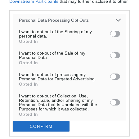
16
km/h
Downstream Participants
that may further disclose it to other
Δ
third parties.
25
25
°/
°
Personal Data Processing Opt Outs
06:18
20:06
I want to opt-out of the Sharing of my
personal data.
πρόγνωση:
Opted In
31
°
ΚΥ
I want to opt-out of the Sale of my
Personal Data.
29
°
Opted In
ΔΕ
29
I want to opt-out of processing my
°
Personal Data for Targeted Advertising.
ΤΡ
Opted In
28
°
I want to opt-out of Collection, Use,
ΤΕ
Retention, Sale, and/or Sharing of my
Personal Data that Is Unrelated with the
Purposes for which it was collected.
Opted In
CONFIRM