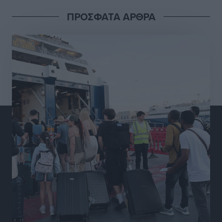
ΠΡΟΣΦΑΤΑ ΑΡΘΡΑ
Διαγόρας: Μετεγγραφικό ντεμαράζ
Αθλητικά
•
πριν 11 ώρες
Γ.Σ. Διαγόρας: Εντατική προετοιμασία και επιστροφή
Ρίζου στις Ακαδημίες
Αθλητικά
•
πριν 11 ώρες
Εθνική Ανδρών: Ραντεβού στο Telekom Center Athens
Αθλητικά
•
πριν 11 ώρες
ΕΠΟ: Απέσυρε τη στήριξή της στην υποψηφιότητα
του Ινφαντίνο
Αθλητικά
•
πριν 11 ώρες
Φοίβος Κω: Το «ευχαριστώ» για το 9ο Kos 3X3
Basketball Festival