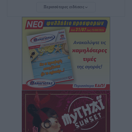
Ρόδου και αντιμετώπιση των ελλείψεων προσωπικού
Περισσότερες ειδήσεις
ανακοίνωσε ο Άδωνις Γεωργιάδης
Τοπικές Ειδήσεις
•
πριν 7 ώρες
Iατρικός Σύλλογος Ροδου προς Α. Γεωργιάδη:
Στρατηγικές Προτάσεις για την Ενίσχυση της
Δημόσιας Υγείας στη Νησιωτική Ελλάδα και στα
Νοσοκομεία της Γ΄ Ζώνης
Τοπικές Ειδήσεις
•
πριν 7 ώρες
Πάνθηρες: Ξεκίνησαν αισιόδοξοι για την παρθενική
“πτήση” τους
Αθλητικά
•
πριν 7 ώρες
Άρης Αρχαγγέλου: Στο πλευρό του άτυχου Ιάκωβου
Θωμά
Αθλητικά
•
πριν 7 ώρες