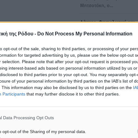
Μητσοτάκη, ο…
Λέκκας: Φυσιολογική και
αναμενόμενη η σεισμική
ική της Ρόδου -
Do Not Process My Personal Information
δραστηριότητα στη χώρας 
Απόλυτα φυσιολογική και
to opt-out of the sale, sharing to third parties, or processing of your per
αναμενόμενη χαρακτηρίζει
formation for targeted advertising by us, please use the below opt-out s
Πρόεδρος του ΟΑΣΠ, καθη
r selection. Please note that after your opt-out request is processed y
eing interest-based ads based on personal information utilized by us or
φυσικών καταστροφών,…
disclosed to third parties prior to your opt-out. You may separately opt-
losure of your personal information by third parties on the IAB’s list of
Μετακινήθηκαν Αστυπάλαι
. This information may also be disclosed by us to third parties on the
IA
Participants
that may further disclose it to other third parties.
Νάξος από τη σεισμική
δραστηριότητα στη Σαντορ
Η σεισμική κρίση
l Data Processing Opt Outs
στη Σαντορίνη είχε ως απο
να μετακινηθούν η Αστυπάλ
o opt-out of the Sharing of my personal data.
η Νάξος κατά…