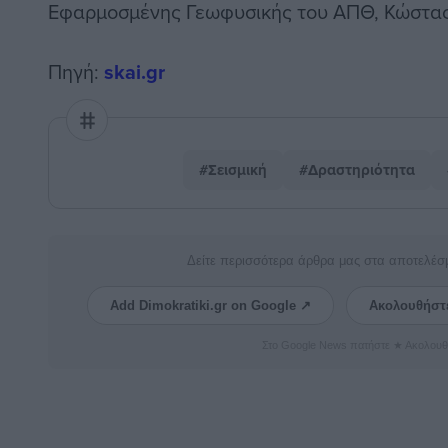
Εφαρμοσμένης Γεωφυσικής του ΑΠΘ, Κώστα
Πηγή:
skai.gr
#Σεισμική
#Δραστηριότητα
Δείτε περισσότερα άρθρα μας στα αποτελέσ
Add Dimokratiki.gr on Google ↗
Ακολουθήστ
Στο Google News πατήστε ★ Ακολουθ