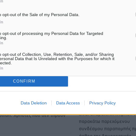
In
o opt-out of the Sale of my Personal Data.
In
ΙΑΒΑΣΕ ΕΠΙΣΗΣ
to opt-out of processing my Personal Data for Targeted
ing.
ΕΙΔΉΣΕΙΣ
ΕΙΔΉΣΕΙΣ
In
Τουρνάς για φωτιές: «Κανένα
Τα φοιτητικά ενοίκια «τιν
περιθώριο εφησυχασμού» – Σε
στον αέρα» τους οικογενε
o opt-out of Collection, Use, Retention, Sale, and/or Sharing
πλήρη ετοιμότητα ο μηχανισμός
προϋπολογισμούς
ersonal Data that Is Unrelated with the Purposes for which it
lected.
9.08.26 · 11:12
09.08.26 · 10:24
In
CONFIRM
Υπενθύμιση:
Για την μερική αναπαραγωγ
ή. Η Δημοκρατική δεν υιοθετεί
Data Deletion
Data Access
Privacy Policy
είδησης από άλλες ιστοσελ
υμε όποια σχόλια θεωρούμε
είναι απαραίτητη η χρήση 
οίηση. Χρήστες που δεν τηρούν
παρακάτω παρεχόμενου
συνδέσμου παραπομπής πρ
άρθρο της Δημοκρατικής.