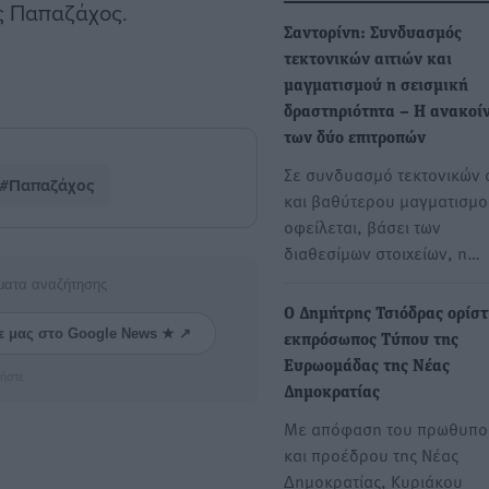
ς Παπαζάχος.
Σαντορίνη: Συνδυασμός
τεκτονικών αιτιών και
μαγματισμού η σεισμική
δραστηριότητα – Η ανακοί
των δύο επιτροπών
Σε συνδυασμό τεκτονικών 
#Παπαζάχος
και βαθύτερου μαγματισμου
οφείλεται, βάσει των
διαθεσίμων στοιχείων, η…
ματα αναζήτησης
Ο Δημήτρης Τσιόδρας ορίσ
ε μας στο Google News ★ ↗
εκπρόσωπος Τύπου της
Ευρωομάδας της Νέας
ήστε
Δημοκρατίας
Με απόφαση του πρωθυπ
και προέδρου της Νέας
Δημοκρατίας, Κυριάκου