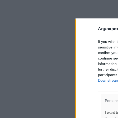
Δημοκρατ
If you wish 
sensitive in
confirm you
continue se
information 
further disc
participants
Downstream 
Persona
I want t