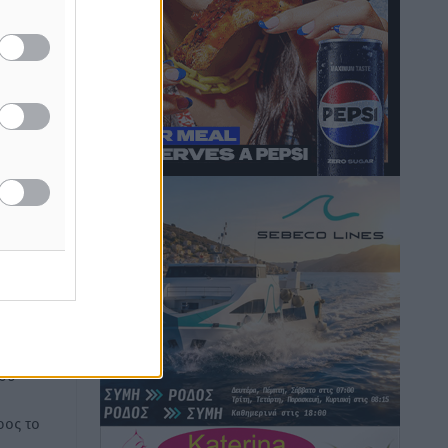
Καιρός: Επιμένουν οι υψηλές
θερμοκρασίες – Ισχυρά μελτέμια έως 9
μποφόρ, σε «Red Code» 6 περιοχές
Τοπικές Ειδήσεις
•
πριν 4 ώρες
άζουν
Τα φοιτητικά ενοίκια «τινάζουν στον
ιακούς
αέρα» τους οικογενειακούς
προϋπολογισμούς
Ειδήσεις
•
πριν 4 ώρες
Δύο νέοι ξενώνες παραδόθηκαν στις
Ένοπλες Δυνάμεις στη νήσο Ρω
ή της
Τοπικές Ειδήσεις
•
πριν 4 ώρες
ίδες
του
Συνεχίζεται η έξοδος του Αυγούστου –
ος το
Πάνω από 34.000 αναχωρούν σήμερα
μόνο από τον Πειραιά