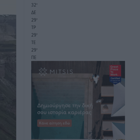
32
°
ΔΕ
29
°
ΤΡ
29
°
ΤΕ
29
°
ΠΕ