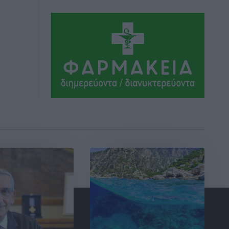
Τοπικές Ειδήσεις
•
πριν 5 ώρες
Ακαθάριστα οικόπεδα: Τι γίνεται όταν
ο ιδιοκτήτης δεν τα καθαρίσει – Πώς
κινούνται δήμοι και ΠΣ, ποιος
πληρώνει τον λογαριασμό
Τοπικές Ειδήσεις
•
πριν 5 ώρες
Πού κινούνται οι κρατήσεις last
minute σε Ελλάδα από Γερμανούς
Ειδήσεις
•
πριν 5 ώρες
Οδηγός στη Ρόδο τράκαρε σταθμευμένο
αυτοκίνητο, παρέσυρε 72χρονο και
διέφυγε
Τοπικές Ειδήσεις
•
πριν 5 ώρες
Το νέο Ειδικό Χωροταξικό για τον