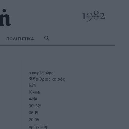
ΠΟΛΙΤΙΣΤΙΚΆ
o καιρός τώρα:
αίθριος καιρός
30
°
63
%
10
km/h
Α-ΝΑ
30
32
°/
°
06:19
20:05
πρόγνωση: