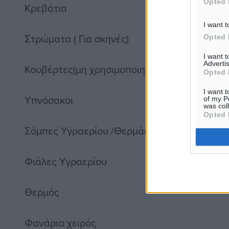
Opted 
Κρεβάτια
I want t
Στρώματα ( Για σκηνές)
Opted 
I want 
Advertis
Κουβέρτες(μη χρησιμοποιημένες)
Opted 
I want t
Υπνόσακοι
of my P
was col
Opted 
Σόμπες Υγραερίου /Θερμάστρες
Φιάλες Υγραερίου
Θερμός
Φανάρια χειρός