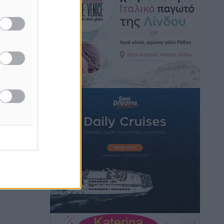
Ειδήσεις
•
πριν 4 ώρες
μούς
Γ. Χατζημάρκος: “Δύο μεγάλες
δεσμεύσεις Γεωργιάδη” – Κίνητρα για
τους γιατρούς των νησιών και
συνεργασία Ρόδου με το Αττικόν για το
Ακτινοθεραπευτικό
Τοπικές Ειδήσεις
•
πριν 4 ώρες
Σούπερ μάρκετ: Διευρύνεται η εθνική
πρωτοβουλία για τις τιμές – Eρχονται
νέες συμμετοχές εταιρειών
Ειδήσεις
•
πριν 4 ώρες
Συνελήφθησαν έξι άτομα για
ηχορύπανση από καταστήματα στο
Νότιο Αιγαίο