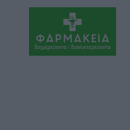
ΣΕΓΑΣ: Πιστώθηκαν τα έξοδα
μετακίνησης του Πανελληνίου
Πρωταθλήματος Κ20 στα σωματεία
Αθλητικά
•
πριν 5 ώρες
Ευρωπαϊκό Πρωτάθλημα Στίβου: Πότε
αγωνίζονται η Μαγκούλια, η
Σπανουδάκη και ο Κριτούλης
Αθλητικά
•
πριν 5 ώρες
Εθνική Παίδων: Ο Χριστοδούλου και η
καλύτερη φουρνιά των τελευταίων
ετών
Αθλητικά
•
πριν 5 ώρες
Διαγόρας: Ανανέωσε ο Μιχάλης
Χατζηγεωργίου
Αθλητικά
•
πριν 5 ώρες