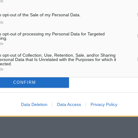
In
εκστρατεία συγκέντρωσης
βοήθειας για τους πληθυσ
o opt-out of the Sale of my Personal Data.
της…
In
to opt-out of processing my Personal Data for Targeted
ing.
In
o opt-out of Collection, Use, Retention, Sale, and/or Sharing
ersonal Data that Is Unrelated with the Purposes for which it
lected.
In
CONFIRM
Data Deletion
Data Access
Privacy Policy