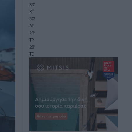
33
°
ΚΥ
30
°
ΔΕ
29
°
ΤΡ
28
°
ΤΕ