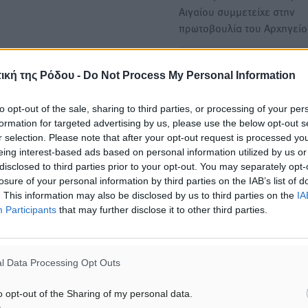
Αιγαίου συμμετείχε στην
πρωτοβουλία του Αρχηγεί
1ο Ημερήσιο Γυμνάσιο Ρόδ
ική της Ρόδου -
Do Not Process My Personal Information
Συγκέντρωση ειδών πρώτη
ανάγκης για τους πλημμυρ
to opt-out of the sale, sharing to third parties, or processing of your per
της Θεσσαλίας
formation for targeted advertising by us, please use the below opt-out s
Ο Σύλλογος διδασκόντων τ
r selection. Please note that after your opt-out request is processed y
eing interest-based ads based on personal information utilized by us or
σχολείου μας αποφάσισε τ
disclosed to third parties prior to your opt-out. You may separately opt-
αποστολή ανθρωπιστικής
losure of your personal information by third parties on the IAB’s list of
βοήθειας στους…
. This information may also be disclosed by us to third parties on the
IA
Participants
that may further disclose it to other third parties.
Δήμος Ρόδου: Συνεχίζεται 
συγκέντρωση ειδών πρώτη
ανάγκης για τους πλημμυρ
l Data Processing Opt Outs
της Θεσσαλίας
o opt-out of the Sharing of my personal data.
Ο Δήμος Ρόδου συνεχίζει τ