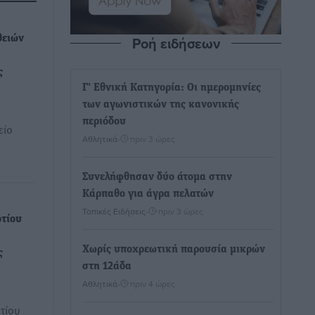
Ροή ειδήσεων
θειών
ς
Γ’ Εθνική Κατηγορία: Οι ημερομηνίες
των αγωνιστικών της κανονικής
περιόδου
είο
Αθλητικά
•
πριν 3 ώρες
Συνελήφθησαν δύο άτομα στην
Κάρπαθο για άγρα πελατών
Τοπικές Ειδήσεις
•
πριν 3 ώρες
τίου
Χωρίς υποχρεωτική παρουσία μικρών
ς
στη 12άδα
Αθλητικά
•
πριν 4 ώρες
τίου