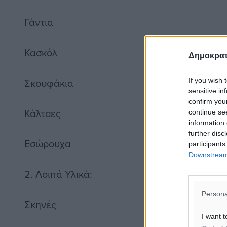
Γάντια
Κασκόλ
Δημοκρατ
Σκουφάκια
If you wish 
sensitive in
confirm you
Κάλτσες
continue se
information 
further disc
Εσώρουχα
participants
Downstream 
2. Λοιπά Υλικά:
Persona
Σκηνές
I want t