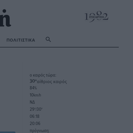
ΠΟΛΙΤΙΣΤΙΚΆ
o καιρός τώρα:
αίθριος καιρός
30
°
84
%
10
km/h
ΝΔ
29
30
°/
°
06:18
20:06
πρόγνωση: