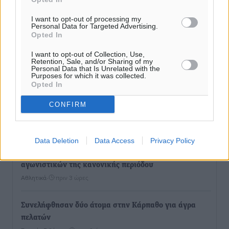
I want to opt-out of processing my
Personal Data for Targeted Advertising.
Opted In
I want to opt-out of Collection, Use,
Retention, Sale, and/or Sharing of my
Personal Data that Is Unrelated with the
Purposes for which it was collected.
Opted In
CONFIRM
Ροή ειδήσεων
Data Deletion
Data Access
Privacy Policy
Γ’ Εθνική Κατηγορία: Οι ημερομηνίες των
αγωνιστικών της κανονικής περιόδου
Αθλητικά
•
πριν 3 ώρες
Συνελήφθησαν δύο άτομα στην Κάρπαθο για άγρα
πελατών