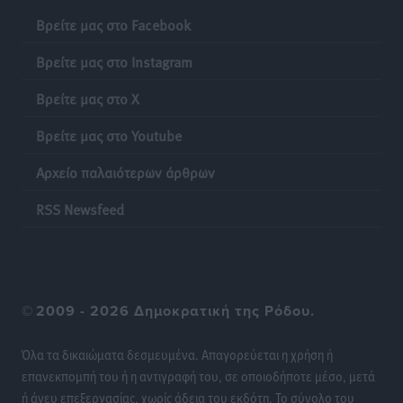
Iατρικός Σύλλογος Ροδου προς Α. Γεωργιάδη:
Βρείτε μας στο Facebook
Στρατηγικές Προτάσεις για την Ενίσχυση της
Βρείτε μας στο Instagram
Δημόσιας Υγείας στη Νησιωτική Ελλάδα και στα
Νοσοκομεία της Γ΄ Ζώνης
Βρείτε μας στο X
Τοπικές Ειδήσεις
•
πριν 22 ώρες
Βρείτε μας στο Youtube
Πάνθηρες: Ξεκίνησαν αισιόδοξοι για την παρθενική
Αρχείο παλαιότερων άρθρων
“πτήση” τους
Αθλητικά
•
πριν 23 ώρες
RSS Newsfeed
Άρης Αρχαγγέλου: Στο πλευρό του άτυχου Ιάκωβου
Θωμά
Αθλητικά
•
πριν 23 ώρες
©
2009 - 2026 Δημοκρατική της Ρόδου.
Φοίβος: Η μεγάλη επιστροφή του Μπρένο Σαλβατιέρα
Όλα τα δικαιώματα δεσμευμένα. Απαγορεύεται η χρήση ή
Αθλητικά
•
πριν 23 ώρες
επανεκπομπή του ή η αντιγραφή του, σε οποιοδήποτε μέσο, μετά
ή άνευ επεξεργασίας, χωρίς άδεια του εκδότη. Το σύνολο του