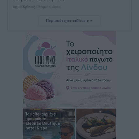
Δημο-Κρίσεις
•
πριν 4 ώρες
Περισσότερες ειδήσεις
ΣΕΤΕ: Σημαντική θεσμική εξέλιξη η ΚΥΑ για το ΕΧΠ
για τον τουρισμό
Ειδήσεις
•
πριν 4 ώρες
Γ. Χατζημάρκος: “Δύο μεγάλες δεσμεύσεις
Γεωργιάδη” – Κίνητρα για τους γιατρούς των νησιών
και συνεργασία Ρόδου με το Αττικόν για το
Ακτινοθεραπευτικό
Τοπικές Ειδήσεις
•
πριν 4 ώρες
Σούπερ μάρκετ: Διευρύνεται η εθνική πρωτοβουλία
για τις τιμές – Eρχονται νέες συμμετοχές εταιρειών
Ειδήσεις
•
πριν 4 ώρες
Συνελήφθησαν έξι άτομα για ηχορύπανση από