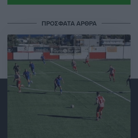
Γ.Σ. Διαγόρας: Το οργανόγραμμα των Ακαδημιών
Αθλητικά
•
πριν 5 ώρες
ΠΡΟΣΦΑΤΑ ΑΡΘΡΑ
Σταυρός Καλυθιών: Απέκτησε και την Ειρήνη
Καρελλάκη
Αθλητικά
•
πριν 5 ώρες
Πρωτάθλημα Καλαθοσφαίρισης Δικηγορικών
Συλλόγων Ελλάδας και Κύπρου: Η Ρόδος φιλοξένησε
με επιτυχία την 17η διοργάνωση
Αθλητικά
•
πριν 6 ώρες
Φοιτητική στέγη: «Φωτιά» τα ενοίκια σε Αθήνα και
Θεσσαλονίκη – Έως 800 ευρώ στο Ρέθυμνο
Ειδήσεις
•
πριν 6 ώρες