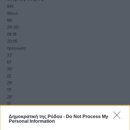
84
%
10
km/h
ΝΔ
29
30
°/
°
06:18
20:06
πρόγνωση:
33
°
ΚΥ
30
°
ΔΕ
29
°
ΤΡ
28
°
ΤΕ
Δημοκρατική της Ρόδου -
Do Not Process My
Personal Information