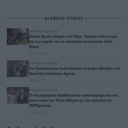
ΔΙΑΒΑΣΕ ΕΠΙΣΗΣ
ΤΟΠΙΚΈΣ ΕΙΔΉΣΕΙΣ
Επικός Εργκίν Αταμάν στη Σύμη: Έσπασε πιάτα μέχρι
και στο κεφάλι του σε εστιατόριο ακούγοντας Άννα
Βίσση
05.08.26 · 18:28
ΤΟΠΙΚΈΣ ΕΙΔΉΣΕΙΣ
Στο Επιμελητήριο Δωδεκανήσου σήμερα ο Πρέσβης της
Βραζιλίας Laudemar Aguiar
05.08.26 · 17:58
ΤΟΠΙΚΈΣ ΕΙΔΉΣΕΙΣ
To δημογραφικό πρόβλημα στα νησιά κυριάρχησε στη
συνάντηση του Φώτη Μάγγου με τον πρόεδρο της
HOPEgenesis
05.08.26 · 17:48