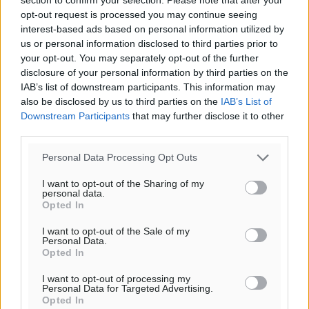
opt-out request is processed you may continue seeing
Για την μερική αναπαραγωγή της είδησης από άλλες
interest-based ads based on personal information utilized by
ιστοσελίδες είναι απαραίτητη η χρήση του παρακάτω
us or personal information disclosed to third parties prior to
παρεχόμενου συνδέσμου παραπομπής προς το άρθρο
your opt-out. You may separately opt-out of the further
της Δημοκρατικής.
disclosure of your personal information by third parties on the
IAB’s list of downstream participants. This information may
also be disclosed by us to third parties on the
IAB’s List of
Downstream Participants
that may further disclose it to other
third parties.
o καιρός τώρα:
Personal Data Processing Opt Outs
25
°
I want to opt-out of the Sharing of my
αίθριος καιρός
personal data.
Opted In
54
%
16
km/h
I want to opt-out of the Sale of my
Personal Data.
Δ
Opted In
25
27
°/
°
06:17
I want to opt-out of processing my
Personal Data for Targeted Advertising.
20:08
Opted In