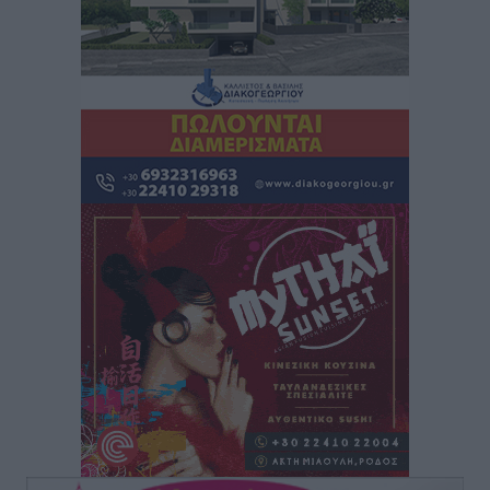
Κικίλιας: Μειώθηκαν κατά 34% οι μεταναστευτικές
ροές στα θαλάσσια σύνορα
Ειδήσεις
•
πριν 9 ώρες
Κως: Γερμανός τουρίστας κέρδισε αποζημίωση 900
ευρώ επειδή δεν βρήκε ξαπλώστρες στις
οικογενειακές διακοπές του
Τοπικές Ειδήσεις
•
πριν 9 ώρες
Ο γεωεντοπισμός μέσω 112 «έσωσε» Δανό περιπατητή
στη Ρόδο
Τοπικές Ειδήσεις
•
πριν 10 ώρες
Σύμη: Ανασύρθηκε σορός άνδρα – Εξετάζεται αν είναι
ο 8ος Γερμανός που αγνοούνταν μετά την παράσυρσή
ιστιοφόρου
Τοπικές Ειδήσεις
•
πριν 10 ώρες