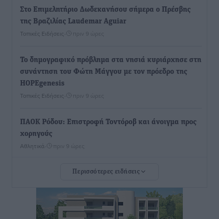
Στο Επιμελητήριο Δωδεκανήσου σήμερα ο Πρέσβης
της Βραζιλίας Laudemar Aguiar
Τοπικές Ειδήσεις
•
πριν 9 ώρες
To δημογραφικό πρόβλημα στα νησιά κυριάρχησε στη
συνάντηση του Φώτη Μάγγου με τον πρόεδρο της
HOPEgenesis
Τοπικές Ειδήσεις
•
πριν 9 ώρες
ΠΑΟΚ Ρόδου: Επιστροφή Τοντόροβ και άνοιγμα προς
χορηγούς
Αθλητικά
•
πριν 9 ώρες
Περισσότερες ειδήσεις
Rhodes Beyond Summer – Εκεί που το καλοκαίρι
είναι μόνο η αρχή
Τοπικές Ειδήσεις
•
πριν 9 ώρες