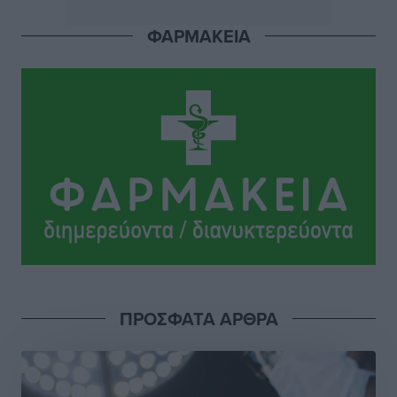
Αθλητικά
•
πριν 10 ώρες
ΦΑΡΜΑΚΕΙΑ
Ιάλυσος: Ένας Οικονομίδης στο… Οικονομίδειο!
Αθλητικά
•
πριν 10 ώρες
Ηρακλής Μαριτσών: “Πρώτη” με δύο ακόμα
παρόντες, πάει κανονικά στον Σωτήρα
Αθλητικά
•
πριν 10 ώρες
Ανατροπές στη Δημοτική Επιτροπή Ρόδου μετά την
ανεξαρτητοποίηση του Μιχαήλ Κορδίνα
Τοπικές Ειδήσεις
•
πριν 10 ώρες
Απόλλωνας Καλυθιών: Πιστός στρατιώτης του ο
ΠΡΟΣΦΑΤΑ ΑΡΘΡΑ
Σουηδός του!
Αθλητικά
•
πριν 10 ώρες
Χατζηβασιλείου: Προτεραιότητα της ΕΕ η προστασία