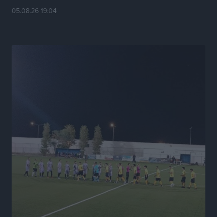
Το HUNDRED άνοιξε τις πόρτες του στην πλατεία
05.08.26 19:04
Χαρίτου
Τοπικές Ειδήσεις
•
πριν 13 ώρες
Α.Σ. Ρόδος: Κάλεσμα στον κόσμο στην σημερινή…
πρώτη
Αθλητικά
•
πριν 13 ώρες
Βαγγέλης Χοσάδας: «Στόχος είναι πάντα ο
πρωταθλητισμός»
Αθλητικά
•
πριν 13 ώρες
Σύλληψη 43χρονης για εμπορία και έκθεση ανηλίκου
σε κίνδυνο στη Ρόδο
Τοπικές Ειδήσεις
•
πριν 13 ώρες
Τεχνικός διευθυντής των ακαδημιών του Διαγόρα ο