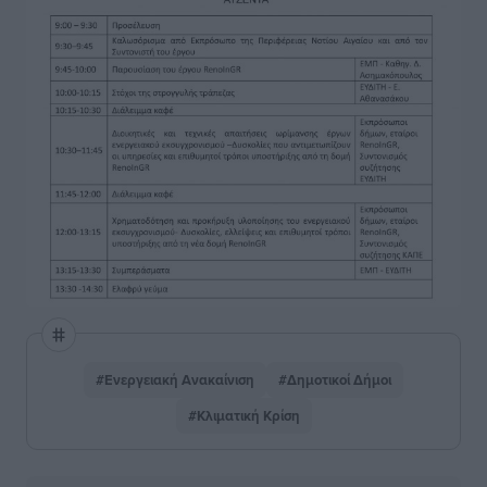
#Ενεργειακή Ανακαίνιση
#Δημοτικοί Δήμοι
#Κλιματική Κρίση