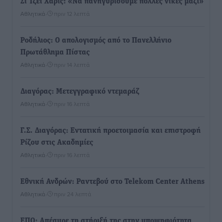
Σι Τζέι Χάρις: «Να πανηγυρίσουμε πολλές νίκες μαζί»
Αθλητικά
•
πριν 12 λεπτά
Ροδήλιος: Ο απολογισμός από το Πανελλήνιο
Πρωτάθλημα Πίστας
Αθλητικά
•
πριν 14 λεπτά
Διαγόρας: Μετεγγραφικό ντεμαράζ
Αθλητικά
•
πριν 16 λεπτά
Γ.Σ. Διαγόρας: Εντατική προετοιμασία και επιστροφή
Ρίζου στις Ακαδημίες
Αθλητικά
•
πριν 16 λεπτά
Εθνική Ανδρών: Ραντεβού στο Telekom Center Athens
Αθλητικά
•
πριν 24 λεπτά
ΕΠΟ: Απέσυρε τη στήριξή της στην υποψηφιότητα