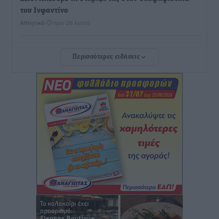
του Ινφαντίνο
Αθλητικά
•
πριν 26 λεπτά
Φοίβος Κω: Το «ευχαριστώ» για το 9ο Kos 3X3
Περισσότερες ειδήσεις
Basketball Festival
Αθλητικά
•
πριν 28 λεπτά
6ο Kalymnos 3X3: Ολοκληρώθηκε με μεγάλη επιτυχία,
νικητές οι VAR!
Αθλητικά
•
πριν 33 λεπτά
Νέα αεροσκάφη, drones, δασοκομάντος: Τι έχει
αλλάξει στην Πολιτική Προστασί
Ειδήσεις
•
πριν 54 λεπτά
Άδωνις Γεωργιάδης στον RV: “Στο υπουργείο
εξετάζουμε την θεσμοθέτηση τρίτης κατηγορίας