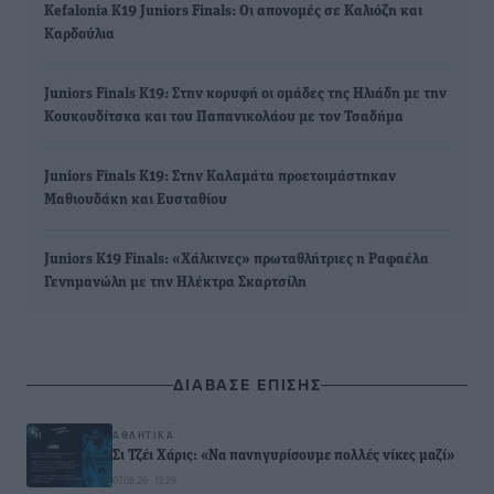
Kefalonia K19 Juniors Finals: Οι απονομές σε Καλιόζη και
Καρδούλια
Juniors Finals K19: Στην κορυφή οι ομάδες της Ηλιάδη με την
Κουκουδίτσκα και του Παπανικολάου με τον Τσαδήμα
Juniors Finals K19: Στην Καλαμάτα προετοιμάστηκαν
Μαθιουδάκη και Ευσταθίου
Juniors K19 Finals: «Χάλκινες» πρωταθλήτριες η Ραφαέλα
Γενημανώλη με την Ηλέκτρα Σκαρτσίλη
ΔΙΑΒΑΣΕ ΕΠΙΣΗΣ
ΑΘΛΗΤΙΚΆ
Σι Τζέι Χάρις: «Να πανηγυρίσουμε πολλές νίκες μαζί»
07.08.26 · 13:29