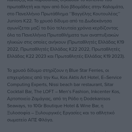
πρωταθλητή και πριν από δύο βδομάδες στην Καλαμάτα,
στο Πανελλήνιο Πρωτάθλημα ‘’Βαγγέλης Κουτουλέας’’
Juniors Κ22. Το χρυσό δίδυμο από τα Δωδεκάνησα
αγωνίζεται μαζί τα δύο τελευταία χρόνια κερδίζοντας
όλα τα Πανελλήνια Πρωταθλήματα των αναπτυξιακών
ηλικιών στις οποίες ανήκουν (Πρωταθλητές Ελλάδας Κ19
2022, Πρωταθλητές Ελλάδας Κ22 2022, Πρωταθλητές
Ελλάδας Κ22 2023 και Πρωταθλητές Ελλάδας Κ19 2023).
Το χρυσό δίδυμο στηρίζουν η Blue Star Ferries, οι
επιχειρήσεις από την Κω, Kos Aktis Art Hotel, E–Service
Computing Experts, Nissi beach bar restaurant, Sitar
Cocktail Bar, The LOFT – Men‘s Fashion, Inkcenter Kos,
Αρτοποιείο Ζαμάγιας, από τη Ρόδο η Dodekanisos
Seaways, το 10Gr Boutique Hotel & Wine Bar, η
Ξυλοσοφία – Ξυλουργικές Εργασίες και το αθλητικό
σωματείο ΑΠΣ Φλόγα.