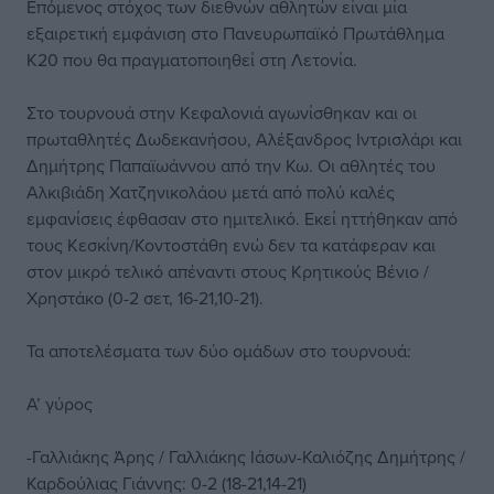
Επόμενος στόχος των διεθνών αθλητών είναι μία
εξαιρετική εμφάνιση στο Πανευρωπαϊκό Πρωτάθλημα
Κ20 που θα πραγματοποιηθεί στη Λετονία.
Στο τουρνουά στην Κεφαλονιά αγωνίσθηκαν και οι
πρωταθλητές Δωδεκανήσου, Αλέξανδρος Ιντρισλάρι και
Δημήτρης Παπαϊωάννου από την Κω. Οι αθλητές του
Αλκιβιάδη Χατζηνικολάου μετά από πολύ καλές
εμφανίσεις έφθασαν στο ημιτελικό. Εκεί ηττήθηκαν από
τους Κεσκίνη/Κοντοστάθη ενώ δεν τα κατάφεραν και
στον μικρό τελικό απέναντι στους Κρητικούς Βένιο /
Χρηστάκο (0-2 σετ, 16-21,10-21).
Τα αποτελέσματα των δύο ομάδων στο τουρνουά:
Α’ γύρος
-Γαλλιάκης Άρης / Γαλλιάκης Ιάσων-Καλιόζης Δημήτρης /
Καρδούλιας Γιάννης: 0-2 (18-21,14-21)