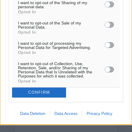
Προσθέστε ένα σχόλιο
I want to opt-out of the Sharing of my
personal data.
Opted In
I want to opt-out of the Sale of my
Το E-mail δεν θα δημοσιευτεί.
Personal Data.
Πρέπει να συμπληρωθούν όλα τα πεδία για την
Opted In
υποβολή του σχολίου.
I want to opt-out of processing my
Personal Data for Targeted Advertising.
Όνοματεπώνυμο
Email
Opted In
I want to opt-out of Collection, Use,
Retention, Sale, and/or Sharing of my
Personal Data that Is Unrelated with the
Purposes for which it was collected.
Φύλαξε τα στοιχεία μου για την επόμενη φορά.
Opted In
CONFIRM
Data Deletion
Data Access
Privacy Policy