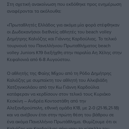
Στη σχετική ανακοίνωση που εκδόθηκε προς ενημέρωση
αναφέρονται τα ακόλουθα:
«Πρωταθλητές Ελλάδος για ακόμα μία φορά στέφθηκαν
οι Δωδεκανήσιοι διεθνείς αθλητές του beach volley
Δημήτρης Καλιόζης και Γιάννης Καρδούλιας. Το τελικό
τουρνουά του Πανελλήνιου Πρωταθλήματος beach
volley Juniors Κ19 διεξήχθη στην παραλία Αη Χέλης στην
Κεφαλονιά από 6-8 Αυγούστου.
Ο αθλητής της Φαίης Μίχου από τη Ρόδο Δημήτρης
Καλιόζης με συμπαίκτη τον αθλητή του Αλκιβιάδη
Χατζηνικολάου από την Κω Γιάννη Καρδούλια
κατάφεραν να κερδίσουν στον τελικό τους Κυριάκο
Κεσκίνη – Ανδρέα Κοντοστάθη από την
Αλεξανδρούπολη, εθνική ομάδα Κ18, με 2-0 (21-16,21-18)
και να ανέβουν έτσι στην πρώτη θέση του βάθρου σε
ένα ακόμα Πανελλήνιο Πρωτάθλημα. Θυμίζουμε ότι οι
Καλιόζης και Καρδούλιας σήκωσαν το κύπελλο του