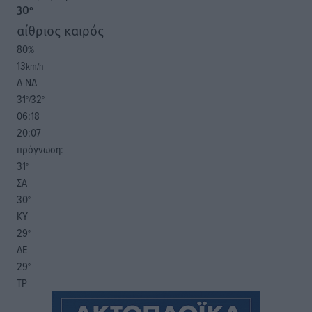
30
°
αίθριος καιρός
80
%
13
km/h
Δ-ΝΔ
31
32
°/
°
06:18
20:07
πρόγνωση:
31
°
ΣΑ
30
°
ΚΥ
29
°
ΔΕ
29
°
ΤΡ