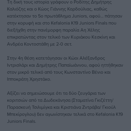
Τη δική τους ιστορία γράφουν ο Ροδίτης Δημήτρης
Καλιόζης και ο Κώος Γιάννης Καρδούλιας, καθώς
κατέκτησαν το 5ο πρωτάθλημα Juniors, αφού… πάτησαν
στην κορυφή και στο Kefalonia K19 Juniors Finals που
διεξήχθη στην πανέμορφη παραλία Αη Χέλης
επικρατώντας στον τελικό των Κυριάκου Κεσκίνη και
Ανδρέα Κοντοστάθη με 2-0 σετ.
Στην 4η θέση κατετάγησαν οι Κώοι Αλέξανδρος
Ιντρισλάρι και Δημήτρης Παπαϊωάννου, αφού ηττήθηκαν
στον μικρό τελικό από τους Κωνσταντίνο Βένιο και
Ιπποκράτη Χρηστάκο.
Αξίζει να σημειώσουμε ότι τα δύο ζευγάρια των
κοριτσιών από τα Δωδεκάνησα (Σταματίνα Γκιζέττη/
Παρασκευή Τσιλιμίγκα και Κριστιάνα Ζντράβα/ Γκιούλ
Μπεκίρογλου) δεν αγωνίστηκαν τελικά στο Kefalonia K19
Juniors Finals.