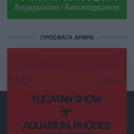
Καύσιμα: «Καίνε» οι τιμές και στα νησιά μας – Γιατί
δεν πέφτουν και πότε μπορεί να έρθει αποκλιμάκωση
Τοπικές Ειδήσεις
•
πριν 2 ώρες
Πάνω από 1.500 έλεγχοι με drones σε 300 παραλίες
ΠΡΟΣΦΑΤΑ ΑΡΘΡΑ
κατά της αυθαίρετης κατάληψης του αιγιαλού – Τα
στοιχεία για τη Ρόδο
Τοπικές Ειδήσεις
•
πριν 2 ώρες
Συνεδριάζει η Δημοτική Επιτροπή Ρόδου την Δευτέρα
10 Αυγούστου
Τοπικές Ειδήσεις
•
πριν 2 ώρες
Ο Ακύλας στη Ρόδο 10 Αυγούστου στο βοηθητικό
στάδιο Διαγόρα
Πολιτιστικά
•
πριν 3 ώρες
Τη χρηματοδότηση των καμένων εκτάσεων στην