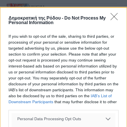
ΑΘΛΗΤΙΚΆ
Ροδήλιος: Ο απολογισμός από το Πανελλήνιο
Πρωτάθλημα Πίστας
Δημοκρατική της Ρόδου -
Do Not Process My
Personal Information
07.08.26 · 13:27
ΑΘΛΗΤΙΚΆ
If you wish to opt-out of the sale, sharing to third parties, or
Διαγόρας: Μετεγγραφικό ντεμαράζ
processing of your personal or sensitive information for
07.08.26 · 13:25
targeted advertising by us, please use the below opt-out
section to confirm your selection. Please note that after your
Σχολιασμός Άρθρου
opt-out request is processed you may continue seeing
interest-based ads based on personal information utilized by
us or personal information disclosed to third parties prior to
Τα σχόλια εκφράζουν αποκλειστικά τον εκάστοτε
your opt-out. You may separately opt-out of the further
σχολιαστή. Η Δημοκρατική δεν υιοθετεί αυτές τις
disclosure of your personal information by third parties on the
απόψεις. Διατηρούμε το δικαίωμα να διαγράψουμε όποια
IAB’s list of downstream participants. This information may
also be disclosed by us to third parties on the
IAB’s List of
σχόλια θεωρούμε προσβλητικά ή περιέχουν ύβρεις, χωρίς
Downstream Participants
that may further disclose it to other
καμμία προειδοποίηση. Χρήστες που δεν τηρούν τους
third parties.
όρους χρήσης αποκλείονται.
Personal Data Processing Opt Outs