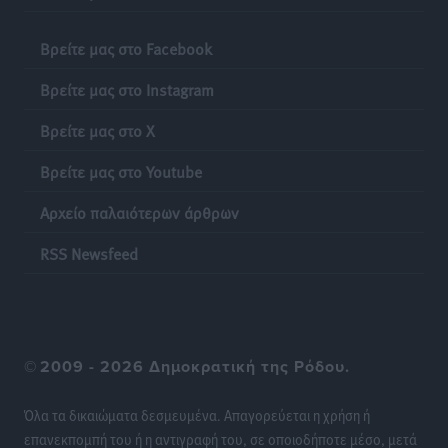
Στη Ρόδο απολαμβάνει τις καλοκαιρινές της διακοπές
η Φαίη Σκορδά
Βρείτε μας στο Facebook
Τοπικές Ειδήσεις
•
πριν 6 ώρες
Βρείτε μας στο Instagram
Χειρουργικές ομάδες στην Κάλυμνο: Το νέο μοντέλο
Βρείτε μας στο X
του ΕΣΥ φέρνει τις επεμβάσεις κοντά στους νησιώτες
Ρεπορτάζ
•
πριν 6 ώρες
Βρείτε μας στο Youtube
Αρχείο παλαιότερων άρθρων
Οι χειροπέδες στην Πάρο έδεσαν τα χέρια όλης της
Αυτοδιοίκησης
RSS Newsfeed
Δημο-Κρίσεις
•
πριν 6 ώρες
Δωρεάν τριήμερη κτηνιατρική δράση στη Μεγίστη,
από τη Λέσχη Lions Καστελλορίζου
©
2009 - 2026 Δημοκρατική της Ρόδου.
Ρεπορτάζ
•
πριν 6 ώρες
Όλα τα δικαιώματα δεσμευμένα. Απαγορεύεται η χρήση ή
Στη Ρόδο σήμερα ο Υπουργός Υγείας Άδωνις
επανεκπομπή του ή η αντιγραφή του, σε οποιοδήποτε μέσο, μετά
Γεωργιάδης