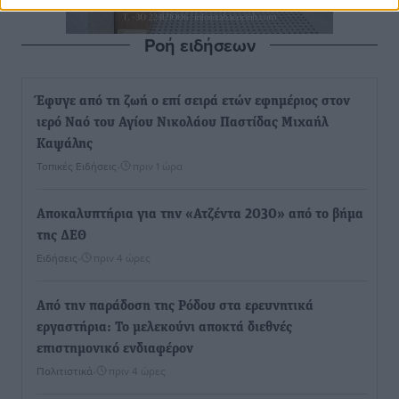
Ροή ειδήσεων
Έφυγε από τη ζωή ο επί σειρά ετών εφημέριος στον
ιερό Ναό του Αγίου Νικολάου Παστίδας Μιχαήλ
Καψάλης
Τοπικές Ειδήσεις
•
πριν 1 ώρα
Αποκαλυπτήρια για την «Ατζέντα 2030» από το βήμα
της ΔΕΘ
Ειδήσεις
•
πριν 4 ώρες
Από την παράδοση της Ρόδου στα ερευνητικά
εργαστήρια: Το μελεκούνι αποκτά διεθνές
επιστημονικό ενδιαφέρον
Πολιτιστικά
•
πριν 4 ώρες