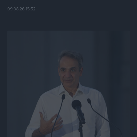
Τσαμπίκα Διαμαντή: Η Ρόδος δεν μπορεί να σχεδιάζει
09.08.26 15:52
το μέλλον της μέσα στην αβεβαιότητα
Συνεντεύξεις
•
πριν 9 ώρες
Η υπογεννητικότητα βάζει λουκέτο σε 11 σχολεία
Πρωτοβάθμιας στα Δωδεκάνησα
Ρεπορτάζ
•
πριν 9 ώρες
Κ. Σπανός: Παρά την αυξημένη τουριστική κίνηση, η
αγορά της Ρόδου κινείται κάτω από τις προσδοκίες
Ρεπορτάζ
•
πριν 9 ώρες
Ο λαγοκέφαλος βρήκε επιτέλους τιμή, μένει να βρεθεί
και σχέδιο
Δημο-Κρίσεις
•
πριν 9 ώρες
Το ΠΑΣΟΚ στα Δωδεκάνησα ψάχνει έξι και του
περισσεύουν 14