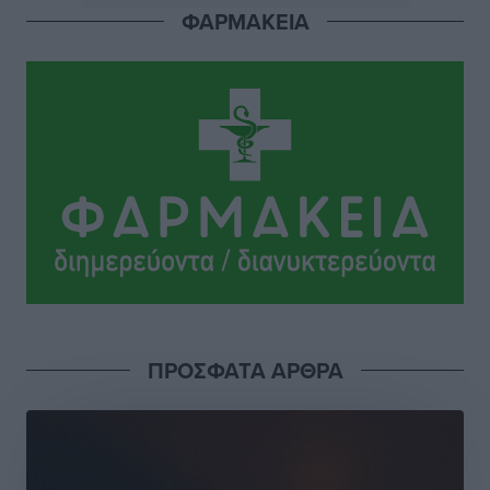
Πού κινούνται οι κρατήσεις last minute σε Ελλάδα
ΦΑΡΜΑΚΕΙΑ
από Γερμανούς
Ειδήσεις
•
πριν 8 ώρες
Οδηγός στη Ρόδο τράκαρε σταθμευμένο αυτοκίνητο,
παρέσυρε 72χρονο και διέφυγε
Τοπικές Ειδήσεις
•
πριν 8 ώρες
Το νέο Ειδικό Χωροταξικό για τον Τουρισμό
ξανασχεδιάζει τον επενδυτικό χάρτη της Ρόδου
Τοπικές Ειδήσεις
•
πριν 9 ώρες
Γιάννης Βασιλάκης: «Η Πρωτοβάθμια Φροντίδα
ΠΡΟΣΦΑΤΑ ΑΡΘΡΑ
Υγείας πρέπει να φτάνει σε κάθε γωνιά – Ενισχύουμε
τις δομές, δεν τις αποδυναμώνουμε»
Συνεντεύξεις
•
πριν 9 ώρες
Ιδρυμα Ωνάση: Το όραμα πίσω από τα δύο νέα