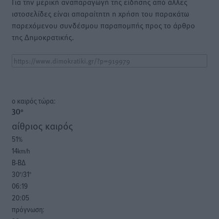
Για την μερική αναπαραγωγή της είδησης από άλλες
ιστοσελίδες είναι απαραίτητη η χρήση του παρακάτω
παρεχόμενου συνδέσμου παραπομπής προς το άρθρο
της Δημοκρατικής.
o καιρός τώρα:
30
°
αίθριος καιρός
51
%
14
km/h
Β-ΒΔ
30
31
°/
°
06:19
20:05
πρόγνωση: