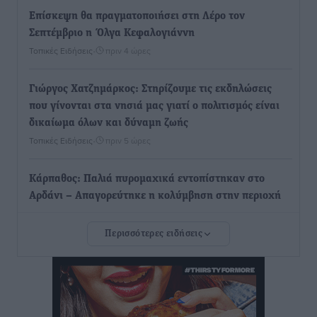
Επίσκεψη θα πραγματοποιήσει στη Λέρο τον
Σεπτέμβριο η Όλγα Κεφαλογιάννη
Τοπικές Ειδήσεις
•
πριν 4 ώρες
Γιώργος Χατζημάρκος: Στηρίζουμε τις εκδηλώσεις
που γίνονται στα νησιά μας γιατί ο πολιτισμός είναι
δικαίωμα όλων και δύναμη ζωής
Τοπικές Ειδήσεις
•
πριν 5 ώρες
Κάρπαθος: Παλιά πυρομαχικά εντοπίστηκαν στο
Αρδάνι – Απαγορεύτηκε η κολύμβηση στην περιοχή
Τοπικές Ειδήσεις
•
πριν 5 ώρες
Περισσότερες ειδήσεις
Τουρνάς για φωτιές: «Κανένα περιθώριο
εφησυχασμού» – Σε πλήρη ετοιμότητα ο μηχανισμός
Ειδήσεις
•
πριν 6 ώρες