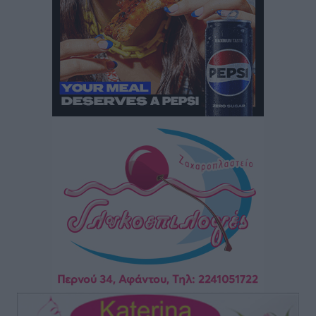
Καιρός: Επιμένουν οι υψηλές θερμοκρασίες – Ισχυρά
μελτέμια έως 9 μποφόρ, σε «Red Code» 6 περιοχές
Τοπικές Ειδήσεις
•
πριν 7 ώρες
Τα φοιτητικά ενοίκια «τινάζουν στον αέρα» τους
οικογενειακούς προϋπολογισμούς
Ειδήσεις
•
πριν 7 ώρες
Δύο νέοι ξενώνες παραδόθηκαν στις Ένοπλες
Δυνάμεις στη νήσο Ρω
Τοπικές Ειδήσεις
•
πριν 7 ώρες
Συνεχίζεται η έξοδος του Αυγούστου – Πάνω από
34.000 αναχωρούν σήμερα μόνο από τον Πειραιά
Ειδήσεις
•
πριν 7 ώρες
Μόνιμες θέσεις στους παιδικούς σταθμούς: Οι
προϋποθέσεις, η 24μηνη εμπειρία και οι προθεσμίες