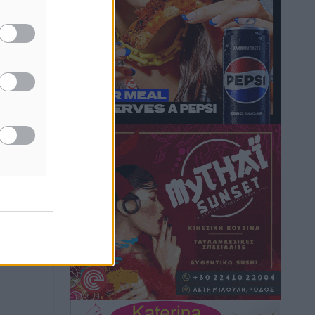
Κικίλιας: Μειώθηκαν κατά 34% οι
μεταναστευτικές ροές στα θαλάσσια
σύνορα
Ειδήσεις
•
πριν 12 ώρες
Κως: Γερμανός τουρίστας κέρδισε
αποζημίωση 900 ευρώ επειδή δεν
βρήκε ξαπλώστρες στις οικογενειακές
διακοπές του
Τοπικές Ειδήσεις
•
πριν 12 ώρες
Ο γεωεντοπισμός μέσω 112 «έσωσε»
Δανό περιπατητή στη Ρόδο
Τοπικές Ειδήσεις
•
πριν 12 ώρες
Σύμη: Ανασύρθηκε σορός άνδρα –