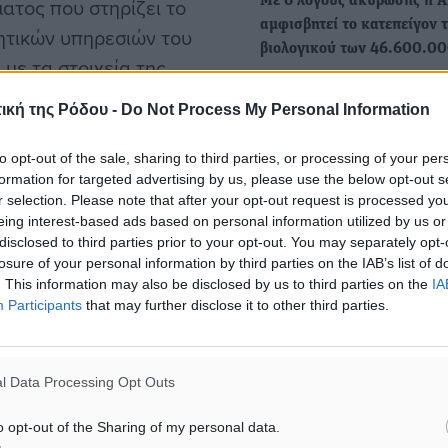
ατος που στηρίζει το
Με 6 λόγους ακύρωσης η 
αμφισβητεί το κατεπείγον 
κητικών υπηρεσιών του
βιολογικού των 46.600.0
με τα στοιχεία της
• Αίτημα για ακύρωση της
εσσάρων διαδοχικών ετών
πρόσκλησης που απηύθυνε
ική της Ρόδου -
Do Not Process My Personal Information
ων υπηρεσιών από μια
ΔΕΥΑΡ σε 4…
to opt-out of the sale, sharing to third parties, or processing of your per
formation for targeted advertising by us, please use the below opt-out s
Διαγωνισμός 168.000 ευρώ
r selection. Please note that after your opt-out request is processed y
συντήρηση πρασίνου στην
της σύμβασης
eing interest-based ads based on personal information utilized by us or
Καλλιθέα, την Καλλιπάτειρα
disclosed to third parties prior to your opt-out. You may separately opt-
Θέρμαι
losure of your personal information by third parties on the IAB’s list of
λο «Συντήρηση εφαρμογών
. This information may also be disclosed by us to third parties on the
IA
• Το ΔΣ της ΔΕΡΜΑΕ ενέκρι
σίες συντήρησης και
Participants
that may further disclose it to other third parties.
ομοφώνως τη μελέτη και τ
έρχεται στα 483.870,96
όρους…
η συνολική δαπάνη φτάνει
l Data Processing Opt Outs
o opt-out of the Sharing of my personal data.