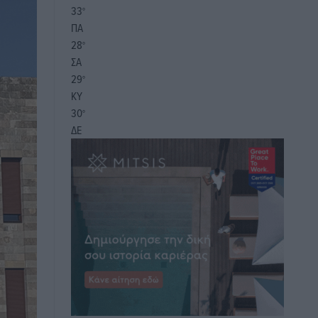
33
°
ΠΑ
28
°
ΣΑ
29
°
ΚΥ
30
°
ΔΕ