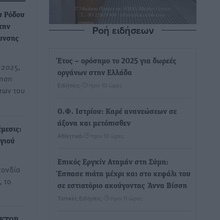
υ Ρόδου
Ροή ειδήσεων
την
θυνσης
Έτος – ορόσημο το 2025 για δωρεές
-2025,
οργάνων στην Ελλάδα
τηση
Ειδήσεις
•
πριν 10 ώρες
πων του
Ο.Φ. Ιστρίου: Καρέ ανανεώσεων σε
άξονα και μετόπισθεν
μεσις:
Αθλητικά
•
πριν 10 ώρες
γιού
Επικός Εργκίν Αταμάν στη Σύμη:
πονδία
Έσπασε πιάτα μέχρι και στο κεφάλι του
, το
σε εστιατόριο ακούγοντας Άννα Βίσση
Τοπικές Ειδήσεις
•
πριν 11 ώρες