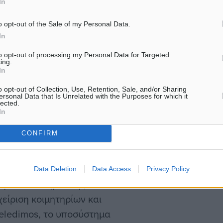
In
ογραφή του συμφωνητικού,
. Ως κριτήριο ανάθεσης
o opt-out of the Sale of my Personal Data.
μική άποψη προσφορά
In
το σύνολο των υπηρεσιών.
to opt-out of processing my Personal Data for Targeted
ing.
In
o opt-out of Collection, Use, Retention, Sale, and/or Sharing
ersonal Data that Is Unrelated with the Purposes for which it
lected.
αβαθμισμένων εκδόσεων
In
ικού και διαχειριστικού
CONFIRM
ές εφαρμογές. Σε αυτές
αι λογιστική διαχείριση, η
τρονικό πρωτόκολλο, η
Data Deletion
Data Access
Privacy Policy
νήτων και δημοτικής
χείριση κοιμητηρίων και
eledimos, το υποσύστημα