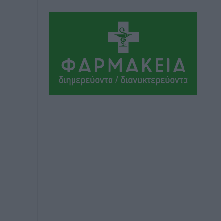
Ήλιο κάτω από τα δοκάρια
Αθλητικά
•
πριν 12 ώρες
Κατταβιά: Πρόεδρος ο Μανώλης
Φραντζής, απέκτησε τον νεαρό
Καρακασιάν
Αθλητικά
•
πριν 12 ώρες
Ιάλυσος: Ένας Οικονομίδης στο…
Οικονομίδειο!
Αθλητικά
•
πριν 13 ώρες
Ηρακλής Μαριτσών: “Πρώτη” με δύο
ακόμα παρόντες, πάει κανονικά στον
Σωτήρα
Αθλητικά
•
πριν 13 ώρες
Ανατροπές στη Δημοτική Επιτροπή