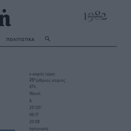
ΠΟΛΙΤΙΣΤΙΚΆ
o καιρός τώρα:
αίθριος καιρός
25
°
47
%
16
km/h
Δ
25
25
°/
°
06:17
20:08
πρόγνωση: