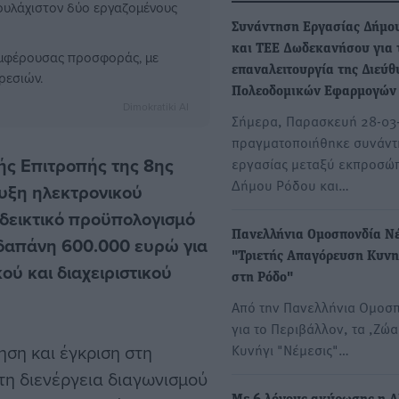
τουλάχιστον δύο εργαζομένους
Συνάντηση Εργασίας Δήμο
και ΤΕΕ Δωδεκανήσου για 
συμφέρουσας προσφοράς, με
επαναλειτουργία της Διεύ
ρεσιών.
Πολεοδομικών Εφαρμογών
Dimokratiki AI
Σήμερα, Παρασκευή 28-03
πραγματοποιήθηκε συνάν
ής Επιτροπής της 8ης
εργασίας μεταξύ εκπροσώ
Δήμου Ρόδου και…
ρυξη ηλεκτρονικού
νδεικτικό προϋπολογισμό
Πανελλήνια Ομοσπονδία Νέ
δαπάνη 600.000 ευρώ για
"Τριετής Απαγόρευση Κυνη
ού και διαχειριστικού
στη Ρόδο"
Από την Πανελλήνια Ομοσ
για το Περιβάλλον, τα ,Ζώα
ση και έγκριση στη
Κυνήγι "Νέμεσις"…
η διενέργεια διαγωνισμού