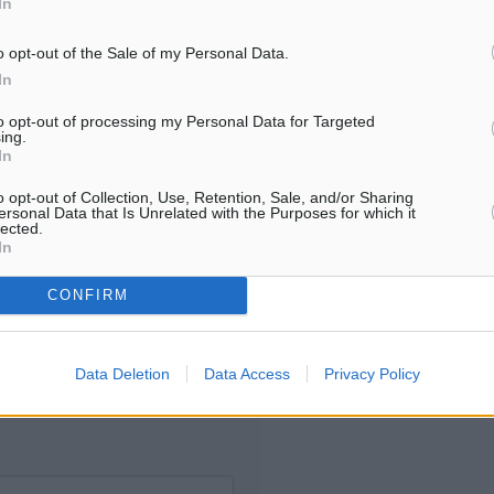
In
Για την μερική αναπαραγωγ
ή. Η Δημοκρατική δεν υιοθετεί
είδησης από άλλες ιστοσελ
υμε όποια σχόλια θεωρούμε
o opt-out of the Sale of my Personal Data.
είναι απαραίτητη η χρήση 
οίηση. Χρήστες που δεν τηρούν
In
παρακάτω παρεχόμενου
συνδέσμου παραπομπής πρ
to opt-out of processing my Personal Data for Targeted
ing.
άρθρο της Δημοκρατικής.
In
o opt-out of Collection, Use, Retention, Sale, and/or Sharing
ersonal Data that Is Unrelated with the Purposes for which it
lected.
In
λή του σχολίου.
CONFIRM
Data Deletion
Data Access
Privacy Policy