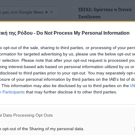
ΣΕΓΑΣ: Ορίστηκε η Γενική
ε μας στο Google News ★ ↗
Συνέλευση
ήστε
•Πριμ στην Ντενίσα Μπά
ική της Ρόδου -
Do Not Process My Personal Information
διοικητικό συμβούλιο του 
ενέκρινε…
to opt-out of the sale, sharing to third parties, or processing of your per
formation for targeted advertising by us, please use the below opt-out s
r selection. Please note that after your opt-out request is processed y
eing interest-based ads based on personal information utilized by us or
ΙΑΒΑΣΕ ΕΠΙΣΗΣ
disclosed to third parties prior to your opt-out. You may separately opt-
losure of your personal information by third parties on the IAB’s list of
. This information may also be disclosed by us to third parties on the
IA
ΑΘΛΗΤΙΚΆ
ΑΘΛΗΤΙΚΆ
Participants
that may further disclose it to other third parties.
Άρης Αρχαγγέλου: Στο πλευρό
Φοίβος: Η μεγάλη επιστρ
του άτυχου Ιάκωβου Θωμά
Μπρένο Σαλβατιέρα
7.08.26 · 16:57
07.08.26 · 16:53
l Data Processing Opt Outs
Υπενθύμιση:
o opt-out of the Sharing of my personal data.