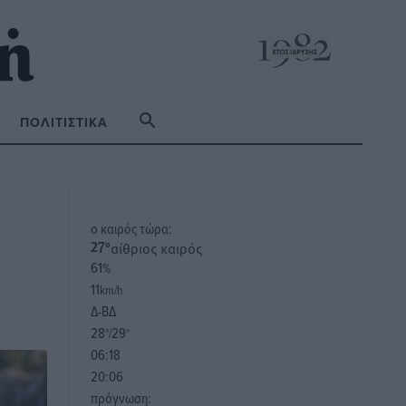
ΠΟΛΙΤΙΣΤΙΚΆ
o καιρός τώρα:
αίθριος καιρός
27
°
61
%
11
km/h
Δ-ΒΔ
28
29
°/
°
06:18
20:06
πρόγνωση: