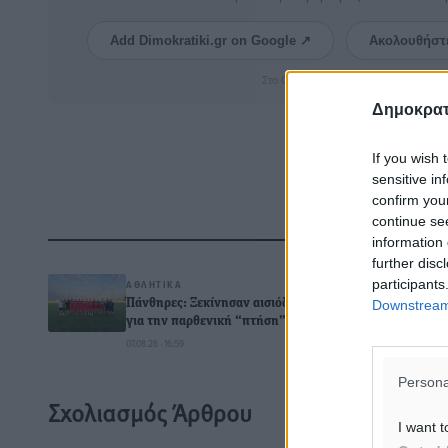
Add Dimokratiki.gr on Google ↗
Ακολουθήστ
Στο Google News πατήστε ★ Ακολουθ
Δημοκρατ
If you wish 
sensitive in
confirm you
continue se
Δ
information 
further disc
participants
ΑΘΛΗΤΙΚΆ
Downstream 
Πάνθηρες: Ξεκίνησαν αισιόδοξοι
για την παρθενική “πτήση” τους
07.08.26 · 16:59
0
Persona
Σχολιασμός Άρθρου
I want t