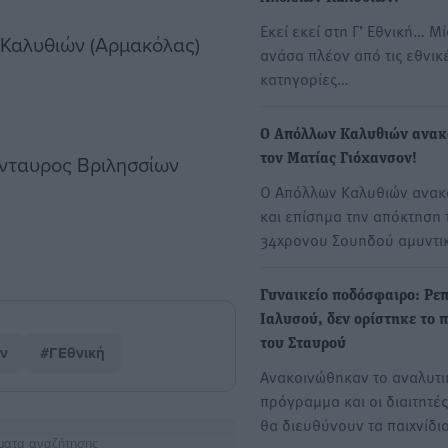
Εκεί εκεί στη Γ’ Εθνική… Μ
 Καλυθιών (Αρμακόλας)
ανάσα πλέον από τις εθνικ
κατηγορίες…
Ο Απόλλων Καλυθιών ανακ
ένταυρος Βριλησσίων
τον Ματίας Γιόχανσον!
Ο Απόλλων Καλυθιών ανακ
και επίσημα την απόκτηση 
34χρονου Σουηδού αμυντ
Γυναικείο ποδόσφαιρο: Ρεπ
Ιαλυσού, δεν ορίστηκε το π
του Σταυρού
ν
#ΓΕθνική
Ανακοινώθηκαν το αναλυτι
πρόγραμμα και οι διαιτητέ
θα διευθύνουν τα παιχνίδι
ματα αναζήτησης