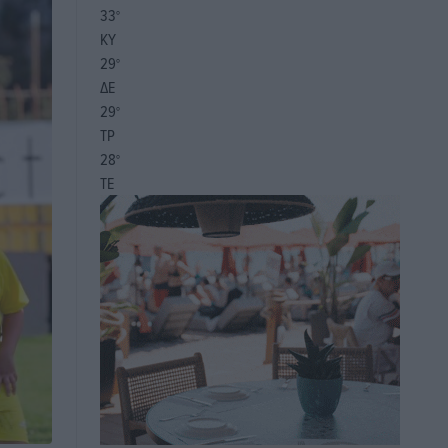
33
°
ΚΥ
29
°
ΔΕ
29
°
ΤΡ
28
°
ΤΕ