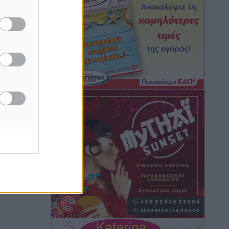
ή της
ίδες
Η Τουρκία «γκριζάρει» ξανά το Αιγαίο
του
και προκαλεί με αφορμή το Ειδικό
Χωροταξικό Πλαίσιο για τον Τουρισμό
ος το
Τοπικές Ειδήσεις
•
πριν 31 λεπτά
Νέα εποχή για το Νοσοκομείο Ρόδου:
Έργα υποδομής, ακτινοθεραπευτικό
κέντρο και νέα μέτρα για τη στελέχωση
Τοπικές Ειδήσεις
•
πριν 1 ώρα
Στη Δημοτική Επιτροπή η Ροδιακή
Έπαυλη και το Δίκτυο ΑμεΑ στη
Μεσαιωνική Πόλη
Ρεπορτάζ
•
πριν 1 ώρα
Προσωρινά κρατούμενος ο 59χρονος