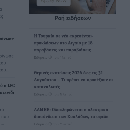
ία
ές
Ροή ειδήσεων
Η Τουρκία σε νέο «κρεσέντο»
οίνωσε
προκλήσεων στο Αιγαίο με 18
παραβάσεις και παραβιάσεις
οίνωσε
Ειδήσεις
•
πριν 1 λεπτό
του
ικού…
Θερινές εκπτώσεις 2026 έως τις 31
Αυγούστου – Τι πρέπει να προσέξουν οι
ό η LFC
καταναλωτές
αιχνίδι
Ειδήσεις
•
πριν 5 λεπτά
κό
ΑΔΜΗΕ: Ολοκληρώνεται η ηλεκτρική
ς που
διασύνδεση των Κυκλάδων, τα οφέλη
α…
Ειδήσεις
•
πριν 11 λεπτά