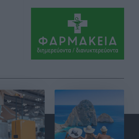
Τριήμερο εξόδου: Πάνω από 129.000
επιβάτες αναχωρούν από Πειραιά,
Ραφήνα και Λαύριο
Ειδήσεις
•
πριν 15 ώρες
Τι αλλάζει το χωροταξικό στις
τουριστικές επενδύσεις
Τοπικές Ειδήσεις
•
πριν 15 ώρες
ΥΠΑΑΤ: 12,5 εκατ. ευρώ στις 13
Περιφέρειες για μέτρα βιοασφάλειας
Τοπικές Ειδήσεις
•
πριν 15 ώρες
Ποιοι φοιτητές μπορούν να λάβουν
ενίσχυση για στέγη έως 2.500 ευρώ
Ειδήσεις
•
πριν 15 ώρες