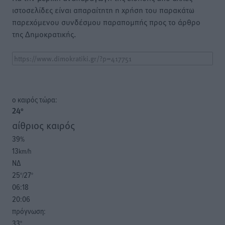
ιστοσελίδες είναι απαραίτητη η χρήση του παρακάτω
παρεχόμενου συνδέσμου παραπομπής προς το άρθρο
της Δημοκρατικής.
o καιρός τώρα:
24
°
αίθριος καιρός
39
%
13
km/h
ΝΔ
25
27
°/
°
06:18
20:06
πρόγνωση:
33
°