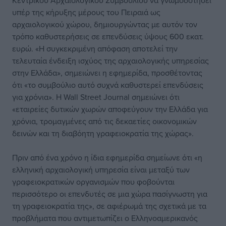
Κεντρικού Αρχαιολογικού Συμβουλίου να γνωμοδοτήσει
υπέρ της κήρυξης μέρους του Πειραιά ως
αρχαιολογικού χώρου, δημιουργώντας με αυτόν τον
τρόπο καθυστερήσεις σε επενδύσεις ύψους 600 εκατ.
ευρώ. «Η συγκεκριμένη απόφαση αποτελεί την
τελευταία ένδειξη ισχύος της αρχαιολογικής υπηρεσίας
στην Ελλάδα», σημειώνει η εφημερίδα, προσθέτοντας
ότι «το συμβούλιο αυτό συχνά καθυστερεί επενδύσεις
για χρόνια». H Wall Street Journal σημειώνει ότι
«εταιρείες δυτικών χωρών αποφεύγουν την Ελλάδα για
χρόνια, τρομαγμένες από τις δεκαετίες οικονομικών
δεινών και τη διαβόητη γραφειοκρατία της χώρας».
Πριν από ένα χρόνο η ίδια εφημερίδα σημείωνε ότι «η
ελληνική αρχαιολογική υπηρεσία είναι μεταξύ των
γραφειοκρατικών οργανισμών που φοβούνται
περισσότερο οι επενδυτές σε μια χώρα πασίγνωστη για
τη γραφειοκρατία της», σε αφιέρωμά της σχετικά με τα
προβλήματα που αντιμετωπίζει ο Ελληνοαμερικανός