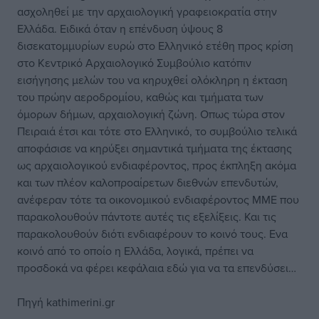
ασχοληθεί με την αρχαιολογική γραφειοκρατία στην
Ελλάδα. Ειδικά όταν η επένδυση ύψους 8
δισεκατομμυρίων ευρώ στο Ελληνικό ετέθη προς κρίση
στο Κεντρικό Αρχαιολογικό Συμβούλιο κατόπιν
εισήγησης μελών του να κηρυχθεί ολόκληρη η έκταση
του πρώην αεροδρομίου, καθώς και τμήματα των
όμορων δήμων, αρχαιολογική ζώνη. Οπως τώρα στον
Πειραιά έτσι και τότε στο Ελληνικό, το συμβούλιο τελικά
αποφάσισε να κηρύξει σημαντικά τμήματα της έκτασης
ως αρχαιολογικού ενδιαφέροντος, προς έκπληξη ακόμα
και των πλέον καλοπροαίρετων διεθνών επενδυτών,
ανέφεραν τότε τα οικονομικού ενδιαφέροντος ΜΜΕ που
παρακολουθούν πάντοτε αυτές τις εξελίξεις. Και τις
παρακολουθούν διότι ενδιαφέρουν το κοινό τους. Ενα
κοινό από το οποίο η Ελλάδα, λογικά, πρέπει να
προσδοκά να φέρει κεφάλαια εδώ για να τα επενδύσει…
Πηγή kathimerini.gr