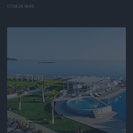
07.08.26 18:45
Νέα αεροσκάφη, drones, δασοκομάντος: Τι έχει
αλλάξει στην Πολιτική Προστασί
Ειδήσεις
•
πριν 19 ώρες
Άδωνις Γεωργιάδης στον RV: “Στο υπουργείο
εξετάζουμε την θεσμοθέτηση τρίτης κατηγορίας
κινήτρων, ειδικά για τα νοσοκομεία στα νησιά”
Τοπικές Ειδήσεις
•
πριν 19 ώρες
Θετικό κλίμα και κοινό όραμα για την ανάδειξη της
ιστορίας της Ρόδου στο Αεροδρόμιο «Διαγόρας»
Τοπικές Ειδήσεις
•
πριν 19 ώρες
Αντώνης Καμπουράκης: «Ένα σπουδαίο έργο
πολιτισμού για τη Ρόδο, που σχεδιάσαμε και
εξασφαλίσαμε τη χρηματοδότησή του, γίνεται
πραγματικότητα»