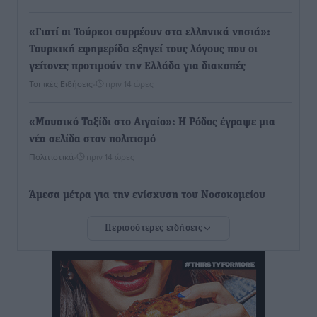
«Γιατί οι Τούρκοι συρρέουν στα ελληνικά νησιά»:
Τουρκική εφημερίδα εξηγεί τους λόγους που οι
γείτονες προτιμούν την Ελλάδα για διακοπές
Τοπικές Ειδήσεις
•
πριν 14 ώρες
«Μουσικό Ταξίδι στο Αιγαίο»: Η Ρόδος έγραψε μια
νέα σελίδα στον πολιτισμό
Πολιτιστικά
•
πριν 14 ώρες
Άμεσα μέτρα για την ενίσχυση του Νοσοκομείου
Ρόδου και αντιμετώπιση των ελλείψεων προσωπικού
Περισσότερες ειδήσεις
ανακοίνωσε ο Άδωνις Γεωργιάδης
Τοπικές Ειδήσεις
•
πριν 14 ώρες
Iατρικός Σύλλογος Ροδου προς Α. Γεωργιάδη:
Στρατηγικές Προτάσεις για την Ενίσχυση της