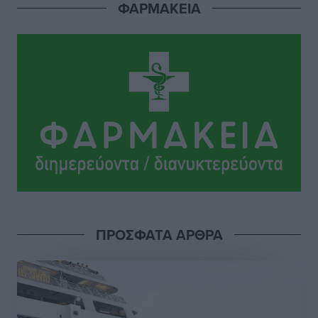
ΦΑΡΜΑΚΕΙΑ
Αθλητικά
•
πριν 17 ώρες
Το Yucatan Show έρχεται στη Ρόδο με τον Frankie
Lluc
Πολιτιστικά
•
πριν 18 ώρες
Σι Τζέι Χάρις: «Να πανηγυρίσουμε πολλές νίκες μαζί»
Αθλητικά
•
πριν 18 ώρες
Ροδήλιος: Ο απολογισμός από το Πανελλήνιο
Πρωτάθλημα Πίστας
Αθλητικά
•
πριν 18 ώρες
ΠΡΟΣΦΑΤΑ ΑΡΘΡΑ
Διαγόρας: Μετεγγραφικό ντεμαράζ
Αθλητικά
•
πριν 18 ώρες
Γ.Σ. Διαγόρας: Εντατική προετοιμασία και επιστροφή