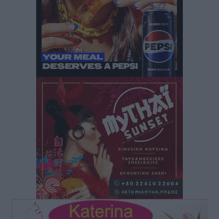
Δημόσιας Υγείας στη Νησιωτική Ελλάδα και στα
Νοσοκομεία της Γ΄ Ζώνης
Τοπικές Ειδήσεις
•
πριν 14 ώρες
Πάνθηρες: Ξεκίνησαν αισιόδοξοι για την παρθενική
“πτήση” τους
Αθλητικά
•
πριν 14 ώρες
Άρης Αρχαγγέλου: Στο πλευρό του άτυχου Ιάκωβου
Θωμά
Αθλητικά
•
πριν 14 ώρες
Φοίβος: Η μεγάλη επιστροφή του Μπρένο Σαλβατιέρα
Αθλητικά
•
πριν 15 ώρες
Κλεάνθης: Έτοιμες οι κάρτες διαρκείας της νέας
σεζόν
Αθλητικά
•
πριν 15 ώρες