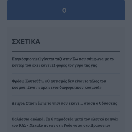
0
ΣΧΕΤΙΚΆ
Παγκόσμιο viral γίνεται ταξί στην Κω που σύμφωνα με το
κοντέρ του έχει κάνει 21 φορές τον γύρο της γης
Φρόσω Κουτούζη: «Ο αυτισμός δεν είναι το τέλος του
κόσμου. Είναι η αρχή ενός διαφορετικού κόσμου!»
Λειψοί: Στάση ζωής το νησί που έκανε… στάση ο Οδυσσέας
Θαλάσσια αιολικά: Τα 6 παραδοτέα μετά τον «λευκό καπνό»
του ΚΑΣ - Μεταξύ αυτών στη Ρόδο νότια στο Πρασονήσι