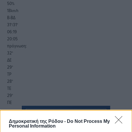
50
%
18
km/h
Β-ΒΔ
31
31
°/
°
06:19
20:05
πρόγνωση:
32
°
ΔΕ
29
°
ΤΡ
28
°
ΤΕ
29
°
ΠΕ
Δημοκρατική της Ρόδου -
Do Not Process My
Personal Information