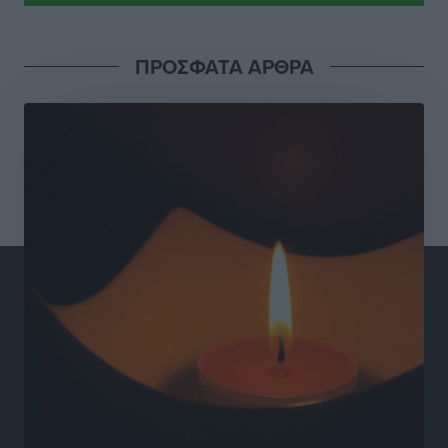
Γιάννης Βασιλάκης: «Η Πρωτοβάθμια Φροντίδα
ΠΡΟΣΦΑΤΑ ΑΡΘΡΑ
Υγείας πρέπει να φτάνει σε κάθε γωνιά – Ενισχύουμε
τις δομές, δεν τις αποδυναμώνουμε»
Συνεντεύξεις
•
πριν 8 ώρες
Ιδρυμα Ωνάση: Το όραμα πίσω από τα δύο νέα
σχολεία της Ρόδου
Συνεντεύξεις
•
πριν 9 ώρες
Μιχάλης Χουρδάκης: «Η χώρα χρειάζεται μια
αξιόπιστη εναλλακτική κυβερνητική πρόταση»
Συνεντεύξεις
•
πριν 9 ώρες
Σεβ. Μητροπολίτης Ρόδου κ. Κύριλλος: «Ο Αύγουστος
είναι ο μήνας της Παναγίας και η Θεία Λειτουργία η
καρδιά της ζωής της Εκκλησίας»