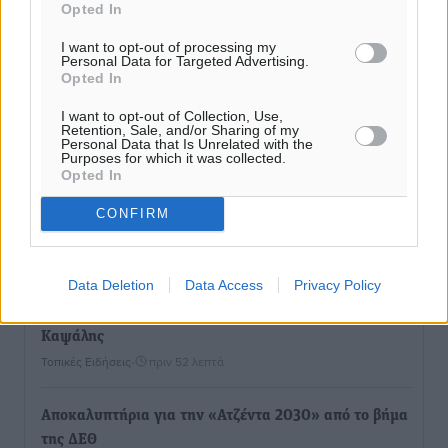
Opted In
I want to opt-out of processing my
Personal Data for Targeted Advertising.
Opted In
I want to opt-out of Collection, Use,
Retention, Sale, and/or Sharing of my
Personal Data that Is Unrelated with the
Purposes for which it was collected.
Opted In
CONFIRM
Ροή ειδήσεων
Data Deletion
Data Access
Privacy Policy
Έφυγε από τη ζωή ο επί σειρά ετών εφημέριος στον
ιερό Ναό του Αγίου Νικολάου Παστίδας Μιχαήλ
Καψάλης
Τοπικές Ειδήσεις
•
πριν 52 λεπτά
Αποκαλυπτήρια για την «Ατζέντα 2030» από το βήμα
της ΔΕΘ