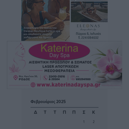
Συνεχίζεται η έξοδος του Αυγούστου – Πάνω από
34.000 αναχωρούν σήμερα μόνο από τον Πειραιά
Ειδήσεις
•
πριν 7 ώρες
Μόνιμες θέσεις στους παιδικούς σταθμούς: Οι
προϋποθέσεις, η 24μηνη εμπειρία και οι προθεσμίες
για τους δήμους
Τοπικές Ειδήσεις
•
πριν 7 ώρες
Δεύτερη πηγή εισοδήματος για τους επαγγελματίες
ψαράδες ο αλιευτικός τουρισμός
Ειδήσεις
•
πριν 7 ώρες
Φεβρουάριος 2025
Μαρία Εκμεκτσίογλου: Η πίστη μου είναι το
Δ
Τ
Τ
Π
Π
Σ
Κ
μεγαλύτερο στήριγμα μου – Το προσκύνημα στην ιερά
1
2
Μονή Πανορμίτη