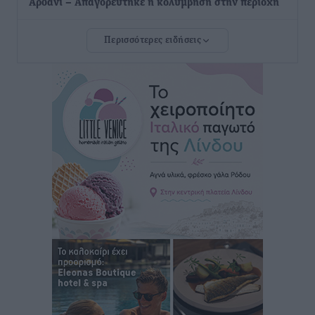
Αρδάνι – Απαγορεύτηκε η κολύμβηση στην περιοχή
Τοπικές Ειδήσεις
•
πριν 5 ώρες
Περισσότερες ειδήσεις
Τουρνάς για φωτιές: «Κανένα περιθώριο
εφησυχασμού» – Σε πλήρη ετοιμότητα ο μηχανισμός
Ειδήσεις
•
πριν 6 ώρες
Καιρός: Επιμένουν οι υψηλές θερμοκρασίες – Ισχυρά
μελτέμια έως 9 μποφόρ, σε «Red Code» 6 περιοχές
Τοπικές Ειδήσεις
•
πριν 6 ώρες
Τα φοιτητικά ενοίκια «τινάζουν στον αέρα» τους
οικογενειακούς προϋπολογισμούς
Ειδήσεις
•
πριν 6 ώρες
Δύο νέοι ξενώνες παραδόθηκαν στις Ένοπλες
Δυνάμεις στη νήσο Ρω
Τοπικές Ειδήσεις
•
πριν 7 ώρες