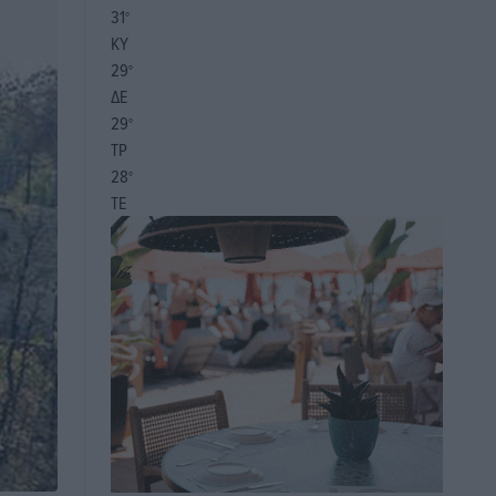
31
°
ΚΥ
29
°
ΔΕ
29
°
ΤΡ
28
°
ΤΕ