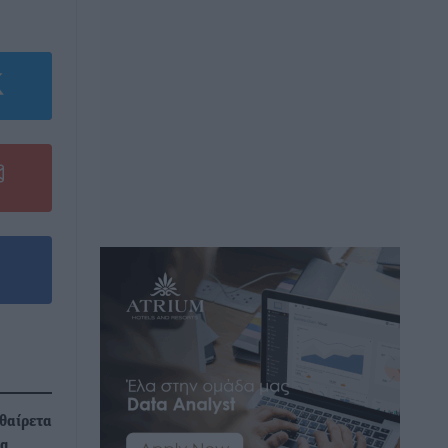
υθαίρετα
να