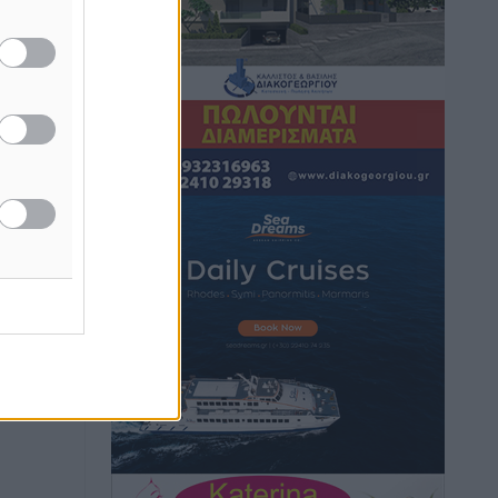
Τοπικές Ειδήσεις
•
πριν 7 ώρες
Iατρικός Σύλλογος Ροδου προς Α.
Γεωργιάδη: Στρατηγικές Προτάσεις για
την Ενίσχυση της Δημόσιας Υγείας στη
Νησιωτική Ελλάδα και στα
Νοσοκομεία της Γ΄ Ζώνης
Τοπικές Ειδήσεις
•
πριν 7 ώρες
Πάνθηρες: Ξεκίνησαν αισιόδοξοι για
την παρθενική “πτήση” τους
Αθλητικά
•
πριν 7 ώρες
Άρης Αρχαγγέλου: Στο πλευρό του
άτυχου Ιάκωβου Θωμά
Αθλητικά
•
πριν 7 ώρες