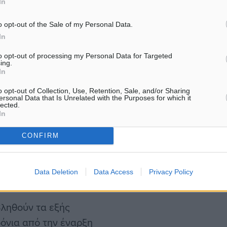
In
ο του 1975
o opt-out of the Sale of my Personal Data.
In
ρο του 2003
to opt-out of processing my Personal Data for Targeted
ing.
ο του 2011
In
o opt-out of Collection, Use, Retention, Sale, and/or Sharing
τον νέο νόμο θα
ersonal Data that Is Unrelated with the Purposes for which it
lected.
λειας και διενέργεια μόνο
In
εσία δόμησης. Επίσης, δεν
CONFIRM
ν εξαίρεσή τους από την
ούν ιδιοκτησιακό
Data Deletion
Data Access
Privacy Policy
βληθούν τα εξής
ρόνια από την έναρξη