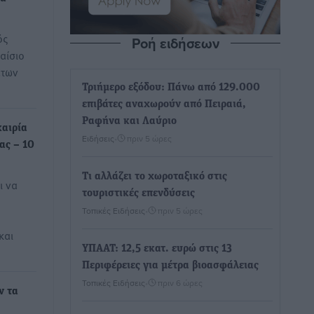
ός
Ροή ειδήσεων
αίσιο
έτων
Τριήμερο εξόδου: Πάνω από 129.000
επιβάτες αναχωρούν από Πειραιά,
Ραφήνα και Λαύριο
καιρία
Ειδήσεις
•
πριν 5 ώρες
ας – 10
Τι αλλάζει το χωροταξικό στις
ι να
τουριστικές επενδύσεις
Τοπικές Ειδήσεις
•
πριν 5 ώρες
και
ΥΠΑΑΤ: 12,5 εκατ. ευρώ στις 13
Περιφέρειες για μέτρα βιοασφάλειας
Τοπικές Ειδήσεις
•
πριν 6 ώρες
ν τα