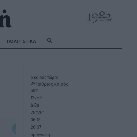
ΠΟΛΙΤΙΣΤΙΚΆ
o καιρός τώρα:
αίθριος καιρός
25
°
59
%
13
km/h
Δ-ΒΔ
25
26
°/
°
06:18
20:07
πρόγνωση: