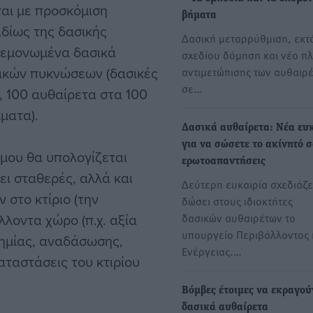
αι με προσκόμιση
βήματα
δίως της δασικής
Δασική μεταρρύθμιση, εκτ
 μεμονωμένα δασικά
σχεδίου δόμηση και νέο πλ
τικών πυκνώσεων (δασικές
αντιμετώπισης των αυθαιρ
σε…
, 100 αυθαίρετα στα 100
ματα).
Δασικά αυθαίρετα: Νέα ευ
για να σώσετε το ακίνητό σ
ίμου θα υπολογίζεται
ερωτοαπαντήσεις
ει σταθερές, αλλά και
Δεύτερη ευκαιρία σχεδιάζε
 στο κτίριο (την
δώσει στους ιδιοκτήτες
λλοντα χώρο (π.χ. αξία
δασικών αυθαιρέτων το
υπουργείο Περιβάλλοντος 
ζημίας, αναδάσωσης,
Ενέργειας.…
αταστάσεις του κτιρίου
Βόμβες έτοιμες να εκραγού
δασικά αυθαίρετα