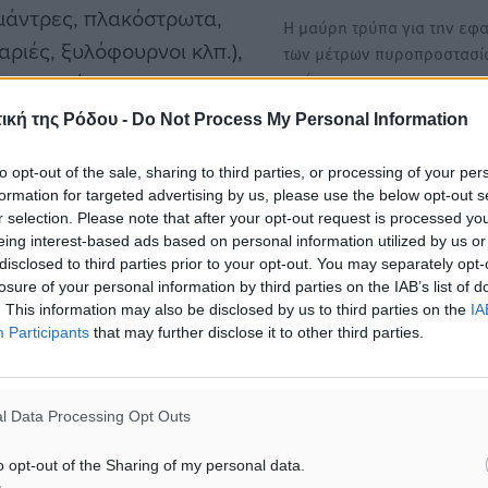
(μάντρες, πλακόστρωτα,
Η μαύρη τρύπα για την εφ
ριές, ξυλόφουρνοι κλπ.),
των μέτρων πυροπροστασίας
πρέπει…
άση το κόστος των
ται έως το ποσό των
ική της Ρόδου -
Do Not Process My Personal Information
Χωρίς αναστολή ποινές πά
από 15.000 ευρώ έως
3 έτη
to opt-out of the sale, sharing to third parties, or processing of your per
αι στις περιπτώσεις που το
formation for targeted advertising by us, please use the below opt-out s
Αλλαγές σε όλα τα στάδια 
 το πρόστιμο είναι 5.000
r selection. Please note that after your opt-out request is processed y
ποινικής δίκης και κυρώσει
eing interest-based ads based on personal information utilized by us or
τους…
disclosed to third parties prior to your opt-out. You may separately opt-
losure of your personal information by third parties on the IAB’s list of
ση των νέων ρυθμίσεων, ο
. This information may also be disclosed by us to third parties on the
IA
Participants
that may further disclose it to other third parties.
νέργειας κ. Σωκράτης
ό αυθαίρετο 100
νης 2.000 ευρώ το
l Data Processing Opt Outs
o opt-out of the Sharing of my personal data.