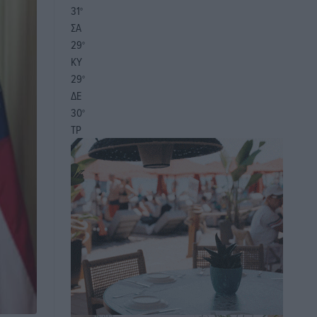
31
°
ΣΑ
29
°
ΚΥ
29
°
ΔΕ
30
°
ΤΡ