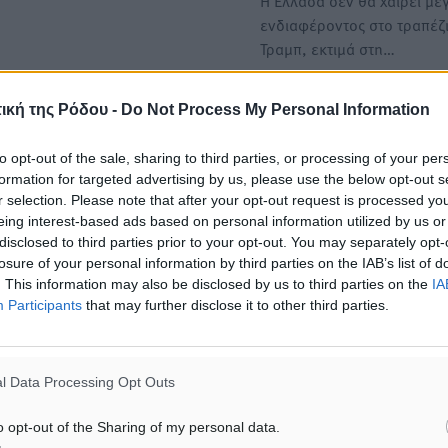
Η Ελλάδα δεν θα χαίρει με
ενδιαφέροντος στο τραπέζι
Τραμπ, εκτιμά στη…
Η Αγκυρα ακύρωσε την επ
ική της Ρόδου -
Do Not Process My Personal Information
του Τούρκου ΥΠΕΣ στην Α
to opt-out of the sale, sharing to third parties, or processing of your per
Ακυρώθηκε από την Αγκυρ
formation for targeted advertising by us, please use the below opt-out s
προγραμματισμένη για σή
r selection. Please note that after your opt-out request is processed y
επίσκεψη στην Αθήνα του
eing interest-based ads based on personal information utilized by us or
Τούρκου υπουργού…
disclosed to third parties prior to your opt-out. You may separately opt-
losure of your personal information by third parties on the IAB’s list of
. This information may also be disclosed by us to third parties on the
IA
Participants
that may further disclose it to other third parties.
ΙΑΒΑΣΕ ΕΠΙΣΗΣ
ΕΙΔΉΣΕΙΣ
ΕΙΔΉΣΕΙΣ
l Data Processing Opt Outs
Οικοδομική «ανάσα» στη Ρόδο:
Γερμανική αγορά: Έλλειψ
Αυξάνονται οι άδειες, οι
προσιτών ξενοδοχείων απε
o opt-out of the Sharing of my personal data.
επεκτάσεις, οι ενεργειακές
ζήτηση για πακέτα διακοπ