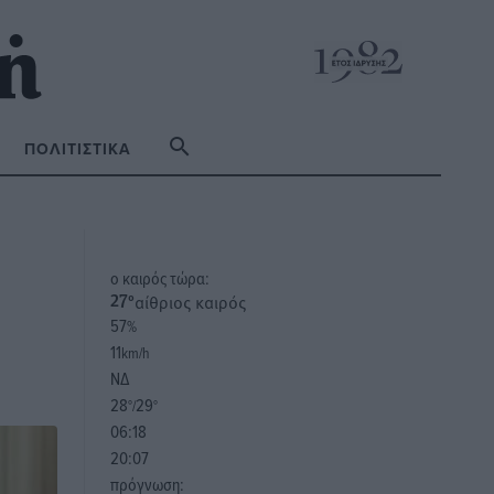
ΠΟΛΙΤΙΣΤΙΚΆ
o καιρός τώρα:
αίθριος καιρός
27
°
57
%
11
km/h
ΝΔ
28
29
°/
°
06:18
20:07
πρόγνωση: