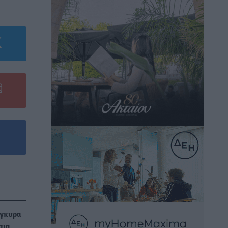
Αγκυρα
σια