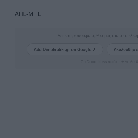
ΑΠΕ-ΜΠΕ
Δείτε περισσότερα άρθρα μας στα αποτελέσ
Add Dimokratiki.gr on Google ↗
Ακολουθήστ
Στο Google News πατήστε ★ Ακολουθ