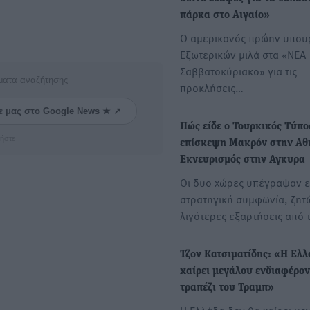
πάρκα στο Αιγαίο»
Ο αμερικανός πρώην υπου
Εξωτερικών μιλά στα «ΝΕΑ
Σαββατοκύριακο» για τις
ματα αναζήτησης
προκλήσεις…
ε μας στο Google News ★ ↗
Πώς είδε ο Τουρκικός Τύπο
ήστε
επίσκεψη Μακρόν στην Αθ
Εκνευρισμός στην Αγκυρα
Οι δυο χώρες υπέγραψαν ε
στρατηγική συμφωνία, ζητ
λιγότερες εξαρτήσεις από 
Τζον Κατσιματίδης: «Η Ελλ
χαίρει μεγάλου ενδιαφέρον
τραπέζι του Τραμπ»