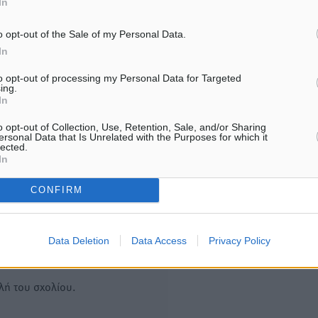
In
αναβαθμίσεις σε ολόκληρο το
επίκεντρο και η Ελλάδα
νησί
06.08.26 · 17:42
7.08.26 · 08:07
o opt-out of the Sale of my Personal Data.
In
Υπενθύμιση:
to opt-out of processing my Personal Data for Targeted
ing.
In
Για την μερική αναπαραγωγ
ή. Η Δημοκρατική δεν υιοθετεί
o opt-out of Collection, Use, Retention, Sale, and/or Sharing
είδησης από άλλες ιστοσελ
υμε όποια σχόλια θεωρούμε
ersonal Data that Is Unrelated with the Purposes for which it
είναι απαραίτητη η χρήση 
lected.
οίηση. Χρήστες που δεν τηρούν
In
παρακάτω παρεχόμενου
συνδέσμου παραπομπής πρ
CONFIRM
άρθρο της Δημοκρατικής.
Data Deletion
Data Access
Privacy Policy
λή του σχολίου.