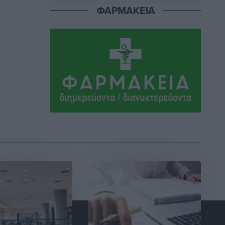
ΦΑΡΜΑΚΕΙΑ
Οι χειροπέδες στην Πάρο έδεσαν τα
χέρια όλης της Αυτοδιοίκησης
Δημο-Κρίσεις
•
πριν 1 ώρα
Δωρεάν τριήμερη κτηνιατρική δράση
στη Μεγίστη, από τη Λέσχη Lions
Καστελλορίζου
Ρεπορτάζ
•
πριν 1 ώρα
Στη Ρόδο σήμερα ο Υπουργός Υγείας
Άδωνις Γεωργιάδης
Τοπικές Ειδήσεις
•
πριν 1 ώρα
Η φωτιά είναι στην Πάρο αλλά ο
καπνός φτάνει στη Ρόδο
Δημο-Κρίσεις
•
πριν 1 ώρα