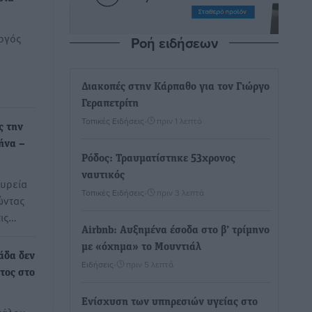
ργός
Ροή ειδήσεων
Διακοπές στην Κάρπαθο για τον Γιώργο
Γεραπετρίτη
Τοπικές Ειδήσεις
•
πριν 1 λεπτό
ς την
ήνα –
Ρόδος: Τραυματίστηκε 53χρονος
ναυτικός
υρεία
Τοπικές Ειδήσεις
•
πριν 3 λεπτά
ώντας
τις…
Airbnb: Αυξημένα έσοδα στο β’ τρίμηνο
με «όχημα» το Μουντιάλ
άδα δεν
Ειδήσεις
•
πριν 5 λεπτά
τος στο
Ενίσχυση των υπηρεσιών υγείας στο