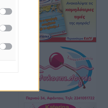
κατά του 39χρονου για τις δολιοφθορές
στο Radar Ατάβυρου
Τοπικές Ειδήσεις
•
πριν 1 ώρα
Απορρίφθηκε η προσωρινή διαταγή στη
μάχη των ταξί με τα «βανάκια» για την
ή της
υποκλοπή μεταφορικού έργου στη
ίδες
Ρόδο
του
Τοπικές Ειδήσεις
•
πριν 1 ώρα
ος το
Δεσμεύσεις χωρίς αντίκρισμα στην
Κρεμαστή
Τοπικές Ειδήσεις
•
πριν 1 ώρα
Τσαμπίκος Καραγιάννης: «Ο
πρωτογενής τομέας μπορεί να
αποτελέσει τη δεύτερη μεγάλη δύναμη
της Ρόδου»