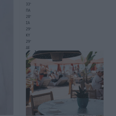
33
°
ΠΑ
28
°
ΣΑ
29
°
ΚΥ
29
°
ΔΕ