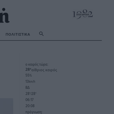
ΠΟΛΙΤΙΣΤΙΚΆ
o καιρός τώρα:
αίθριος καιρός
28
°
55
%
13
km/h
ΒΔ
28
28
°/
°
06:17
20:08
πρόγνωση: