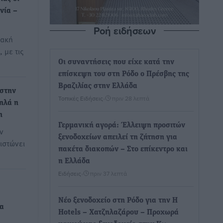
νία –
Ροή ειδήσεων
ιακή
 με τις
Οι συναντήσεις που είχε κατά την
επίσκεψη του στη Ρόδο ο Πρέσβης της
Βραζιλίας στην Ελλάδα
 στην
Τοπικές Ειδήσεις
•
πριν 28 λεπτά
ηλά η
η
Γερμανική αγορά: Έλλειψη προσιτών
ν
ξενοδοχείων απειλεί τη ζήτηση για
ιστώνει
πακέτα διακοπών – Στο επίκεντρο και
η Ελλάδα
Ειδήσεις
•
πριν 37 λεπτά
Νέο ξενοδοχείο στη Ρόδο για την H
να
Hotels – Χατζηλαζάρου – Προχωρά