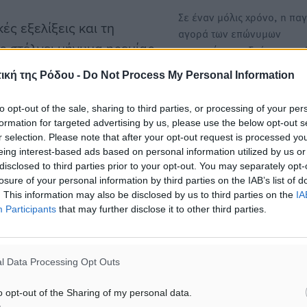
Σε έναν μόλις χρόνο, η πα
ές εξελίξεις και τη
αγορά των επώνυμων
ος στέλνει μήνυμα ηρεμίας
κατοικιών εκτοξεύτηκε, κα
ενεργά…
οι καλοκαιρινές διακοπές
ική της Ρόδου -
Do Not Process My Personal Information
ούν χωρίς δισταγμό.
TUI Αυστρίας: Δύο νέα ξεν
to opt-out of the sale, sharing to third parties, or processing of your per
και μία νέα πτήση στην Κ
formation for targeted advertising by us, please use the below opt-out s
σμένο Σαββατοκύριακο
r selection. Please note that after your opt-out request is processed y
το καλοκαίρι του 2025
για το καλοκαίρι του
eing interest-based ads based on personal information utilized by us or
Αυξημένη ζήτηση για την
disclosed to third parties prior to your opt-out. You may separately opt-
 σημαντική άνοδο.
Κάρπαθο καταγράφει η TUI
losure of your personal information by third parties on the IAB’s list of
η Τουρκία και η Κύπρος.
Αυστριακή αγορά, προχωρ
. This information may also be disclosed by us to third parties on the
IA
Participants
that may further disclose it to other third parties.
Πολλοί ταξιδιώτες
», αναφέρει ο διευθύνων
l Data Processing Opt Outs
 επισημαίνοντας ότι η
o opt-out of the Sharing of my personal data.