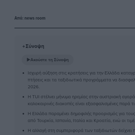
Από:
news room
Σύνοψη
✦
▶
Ακούστε τη Σύνοψη
Ισχυρή αύξηση στις κρατήσεις για την Ελλάδα καταγρ
πτήσεις και τα ταξιδιωτικά προγράμματα να διασφαλί
2026.
Η TUI στέλνει μήνυμα ηρεμίας στην αυστριακή αγορά
καλοκαιρινές διακοπές είναι εξασφαλισμένες παρά τις
Η Ελλάδα παραμένει δημοφιλής προορισμός για του
από Τουρκία, Ισπανία, Ιταλία και Κροατία, ενώ οι τιμ
Η αλλαγή στη συμπεριφορά των ταξιδιωτών δείχνει