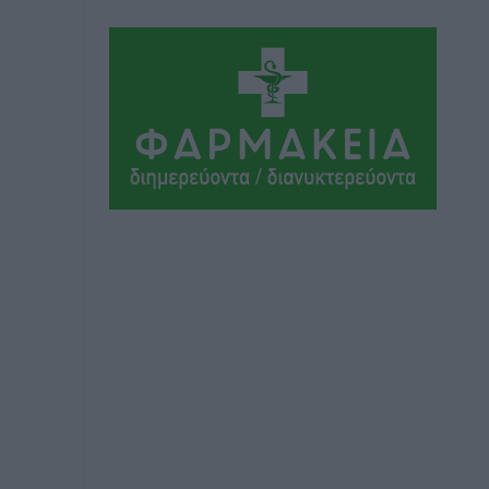
Ολοκλήρωση του έργου αναβάθμισης
των υποδομών του Νεστορίδειου
Μελάθρου
Τοπικές Ειδήσεις
•
πριν 2 ώρες
Γ.Σ. Διαγόρας: Στα «κυανέρυθρα» ο
Janni Pembe
Αθλητικά
•
πριν 4 ώρες
Σύλληψη 21χρονου για ναρκωτικά στη
Ρόδο
Τοπικές Ειδήσεις
•
πριν 4 ώρες
Με 13,1% κάλυψη εργαζομένων από
συλλογικές συμβάσεις, η Ελλάδα στον
“πάτο” της ΕΕ
Απόψεις
•
πριν 4 ώρες