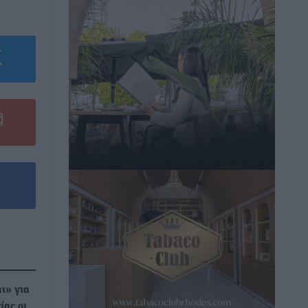
ι» για
ίας οι