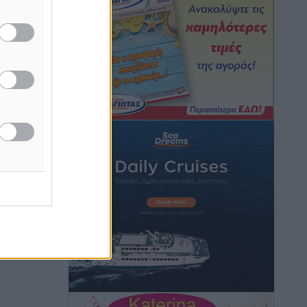
Πολιτιστικά
•
πριν 1 ώρα
Έκτακτη συνεδρίαση της Δημοτικής
Επιτροπής Ρόδου αύριο Παρασκευή 7
Αυγούστου
Τοπικές Ειδήσεις
•
πριν 1 ώρα
ΑΕΡΑ: Δεν σταματάει να ενισχύεται,
νέο απόκτημα ο Μητρόπουλος
Αθλητικά
•
πριν 1 ώρα
Κλεάνθης: Δουλειές μετά ευχαριστιών
στο γήπεδο, ατομικό για δύο
Αθλητικά
•
πριν 1 ώρα
Φοίβος: Εν αναμονή του Νίκου Λαζίδη
Αθλητικά
•
πριν 1 ώρα