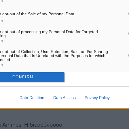
In
ερους προορισμούς για
o opt-out of the Sale of my Personal Data.
ρκία, την Ισπανία, την
In
 πλευρά της, εμφανίζεται
to opt-out of processing my Personal Data for Targeted
ing.
και της μεγάλης
In
o opt-out of Collection, Use, Retention, Sale, and/or Sharing
ersonal Data that Is Unrelated with the Purposes for which it
lected.
ς εταίρους στον αεροπορικό
In
 όλους τους μεγάλους
CONFIRM
Οι πτήσεις από τη Βιέννη
ως αναφέρεται, σύμφωνα με
ετοιμάζονται για ένα
Data Deletion
Data Access
Privacy Policy
n Airlines. Η διευθύνουσα