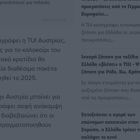
ροειδοποιεί για πιθανές
προκρατήσεις από τη Γερμα
Κορυφαίοι…
Dimokratiki AI
Η TUI καταγράφει εντυπωσ
ζήτηση για Ελλάδα το 2026,
αγράφει η TUI Αυστρίας,
προκρατήσεις…
για το καλοκαίρι του
ιακά κρατίδια θα
Ισχυρή ζήτηση για ταξίδια
Ελλάδα «βλέπει» η TUI - Ψ
ία διαθέσιμα πακέτα
ζήτηση για Ρόδο, Κω, Κρήτ
ηθεί το 2025.
Σε πλήρη ετοιμότητα για τη
αυξημένη ζήτηση που διαπ
ν Αυστρία μπαίνει για
από τις προκρατήσεις…
αγράφει σαφή ανάκαμψη
 διαβεβαιώνει ότι οι
Εκτοξεύεται η αγορά των
 πραγματοποιηθούν
επώνυμων κατοικιών στην
Ευρώπη, η Ελλάδα τρέχει 
καλύψει το κενό