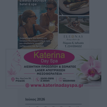
Αθλητικά
•
πριν 3 ώρες
Στάθης Αντωνάς: Ένα βήμα πριν από επαγγελματικό
συμβόλαιο πυγμαχίας με MTGP και BXGP για Ευρώπη
και Αυστραλία
Αθλητικά
•
πριν 3 ώρες
ΚΑΕ Κολοσσός: Τα… ευρωπαϊκά εισιτήρια διαρκείας
Αθλητικά
•
πριν 3 ώρες
Ιπποκράτης: Ανανέωσε η Νίκη Καρτσαμάρη
Αθλητικά
•
πριν 3 ώρες
Η Μανίσα πήρε Buie και Davis
Αθλητικά
•
πριν 3 ώρες
Ιούνιος 2026
Γ.Σ. Ηπιόνη: «Προπονητική ομάδα με εμπειρία,