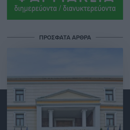
Στην ΑΑΔΕ ο Μητσοτάκης για το myAGRO: «Είναι μια
πολύ σημαντική ημέρα για τον πρωτογενή τομέα»
Ειδήσεις
•
πριν 5 ώρες
ΠΡΟΣΦΑΤΑ ΑΡΘΡΑ
Ξενοδοχεία: Ανοδος 10% στον τζίρο με στάσιμες
διανυκτερεύσεις
Ειδήσεις
•
πριν 5 ώρες
Οι πρώτες εικόνες του νέου Canadair που έρχεται
Ελλάδα και θα πετά και νύχτα
Ειδήσεις
•
πριν 5 ώρες
Premia Properties: Επενδύσεις άνω των 500 εκατ.
ευρώ σε ξενοδοχειακές μονάδες
Τοπικές Ειδήσεις
•
πριν 5 ώρες