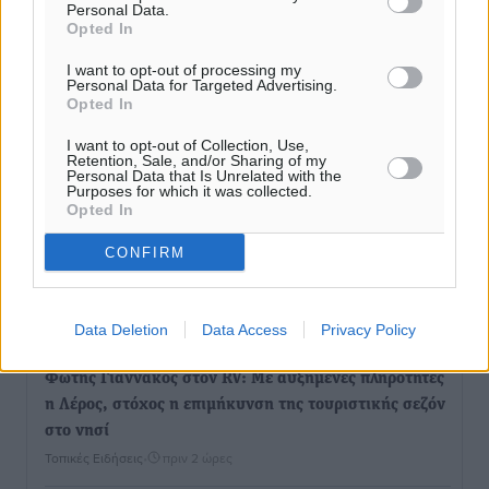
Γ.Σ. Διαγόρας: Στα «κυανέρυθρα» ο Janni Pembe
Personal Data.
Opted In
Αθλητικά
•
πριν 2 ώρες
I want to opt-out of processing my
Personal Data for Targeted Advertising.
Σύλληψη 21χρονου για ναρκωτικά στη Ρόδο
Opted In
Τοπικές Ειδήσεις
•
πριν 2 ώρες
I want to opt-out of Collection, Use,
Retention, Sale, and/or Sharing of my
Personal Data that Is Unrelated with the
Με 13,1% κάλυψη εργαζομένων από συλλογικές
Purposes for which it was collected.
συμβάσεις, η Ελλάδα στον “πάτο” της ΕΕ
Opted In
Απόψεις
•
πριν 2 ώρες
CONFIRM
Στο νοσοκομείο της Ρόδου αύριο ο Άδωνις Γεωργιάδης
Τοπικές Ειδήσεις
•
πριν 2 ώρες
Data Deletion
Data Access
Privacy Policy
Φώτης Γιαννακός στον RV: Με αυξημένες πληρότητες
η Λέρος, στόχος η επιμήκυνση της τουριστικής σεζόν
στο νησί
Τοπικές Ειδήσεις
•
πριν 2 ώρες