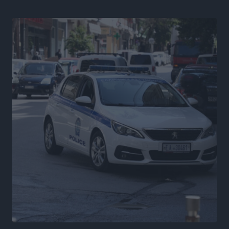
σορός που εντοπίστηκε
Τοπικές Ειδήσεις
•
πριν 7 ώρες
Η σιωπηρή παράταση του Ταμείου Ανάκαμψης για
την Ελλάδα
Ειδήσεις
•
πριν 7 ώρες
Το εκλογικό ρολόι του Μαξίμου χτυπά τέλη Μαΐου του
2027
Τοπικές Ειδήσεις
•
πριν 8 ώρες
ΦΟΔΣΑ Νοτίου Αιγαίου: «Δεν ζητάμε ασυλία – ζητάμε
θεσμική προστασία της αυτοδιοίκησης»
Τοπικές Ειδήσεις
•
πριν 8 ώρες
Στη διαδικασία της απευθείας διαπραγμάτευσης ο
Δήμος Ρόδου για τη ναυαγοσωστική κάλυψη των