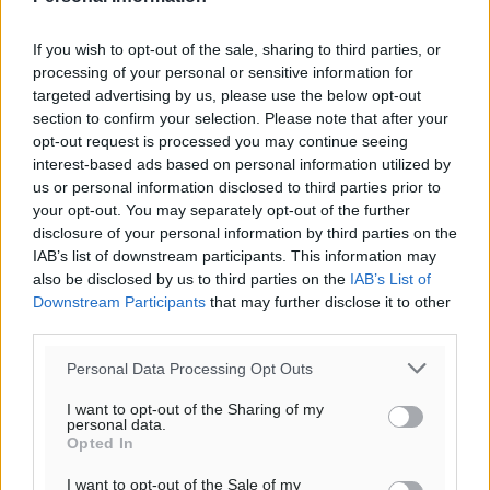
If you wish to opt-out of the sale, sharing to third parties, or
processing of your personal or sensitive information for
targeted advertising by us, please use the below opt-out
section to confirm your selection. Please note that after your
opt-out request is processed you may continue seeing
interest-based ads based on personal information utilized by
us or personal information disclosed to third parties prior to
your opt-out. You may separately opt-out of the further
disclosure of your personal information by third parties on the
IAB’s list of downstream participants. This information may
also be disclosed by us to third parties on the
IAB’s List of
Downstream Participants
that may further disclose it to other
Ροή ειδήσεων
third parties.
Personal Data Processing Opt Outs
Ολοκλήρωση του έργου αναβάθμισης των
I want to opt-out of the Sharing of my
υποδομών του Νεστορίδειου Μελάθρου
personal data.
Τοπικές Ειδήσεις
•
πριν 21 λεπτά
Opted In
I want to opt-out of the Sale of my