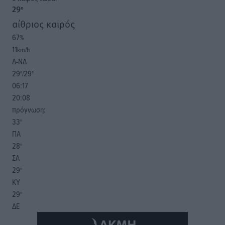
29
°
αίθριος καιρός
67
%
11
km/h
Δ-ΝΔ
29
29
°/
°
06:17
20:08
πρόγνωση:
33
°
ΠΑ
28
°
ΣΑ
29
°
ΚΥ
29
°
ΔΕ