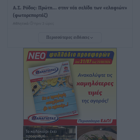
Α.Σ. Ρόδος: Πρώτη… στην νέα σελίδα των «ελαφιών»
(φωτορεπορτάζ)
Αθλητικά
•
πριν 3 ώρες
Περισσότερες ειδήσεις
Στίβος: Οι βαθμολογίες των συλλόγων της
Δωδεκανήσου
Αθλητικά
•
πριν 3 ώρες
Νέες ταυτότητες: Ποιοι πρέπει να τις αλλάξουν άμεσα
και ποιοι όχι
Ειδήσεις
•
πριν 3 ώρες
Στον Ιπποκράτη η Μαρία Βλάχου
Αθλητικά
•
πριν 3 ώρες
Οικονομική ενίσχυση για συντήρηση στο κλειστό της
Καρπάθου