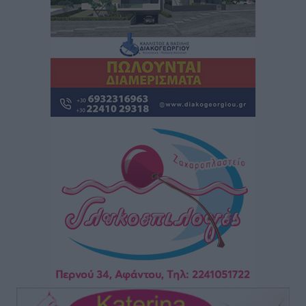
Σταυρός Καλυθιών: Απέκτησε την Φωτεινή Πιζάνια
Αθλητικά
•
πριν 3 ώρες
Το Yucatan Show έρχεται στη Ρόδο με τον Frankie
Lluc
Πολιτιστικά
•
πριν 3 ώρες
Σι Τζέι Χάρις: «Να πανηγυρίσουμε πολλές νίκες μαζί»
Αθλητικά
•
πριν 4 ώρες
Ροδήλιος: Ο απολογισμός από το Πανελλήνιο
Πρωτάθλημα Πίστας
Αθλητικά
•
πριν 4 ώρες
Διαγόρας: Μετεγγραφικό ντεμαράζ
Αθλητικά
•
πριν 4 ώρες
Γ.Σ. Διαγόρας: Εντατική προετοιμασία και επιστροφή