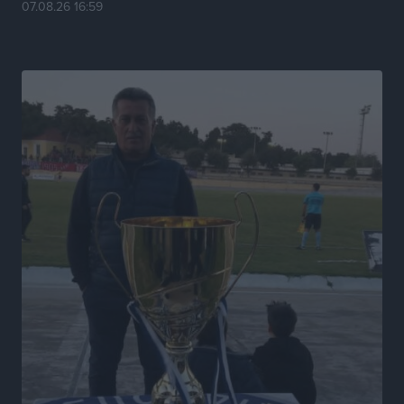
07.08.26 16:59
Ειδήσεις
•
πριν 6 ώρες
Άκυρες οι εγκύκλιοι που δεν αναρτώνται,
υποχρεωτική η δημοσίευσή τους από την 1η
Οκτωβρίου
Ειδήσεις
•
πριν 6 ώρες
Καύσιμα: «Καίνε» οι τιμές και στα νησιά μας – Γιατί
δεν πέφτουν και πότε μπορεί να έρθει αποκλιμάκωση
Τοπικές Ειδήσεις
•
πριν 6 ώρες
Πάνω από 1.500 έλεγχοι με drones σε 300 παραλίες
κατά της αυθαίρετης κατάληψης του αιγιαλού – Τα
στοιχεία για τη Ρόδο
Τοπικές Ειδήσεις
•
πριν 6 ώρες
Συνεδριάζει η Δημοτική Επιτροπή Ρόδου την Δευτέρα
10 Αυγούστου