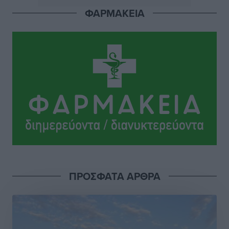
ΦΑΡΜΑΚΕΙΑ
Νέα αεροσκάφη, drones, δασοκομάντος: Τι έχει
αλλάξει στην Πολιτική Προστασί
Ειδήσεις
•
πριν 4 ώρες
Άδωνις Γεωργιάδης στον RV: “Στο υπουργείο
εξετάζουμε την θεσμοθέτηση τρίτης κατηγορίας
κινήτρων, ειδικά για τα νοσοκομεία στα νησιά”
Τοπικές Ειδήσεις
•
πριν 4 ώρες
Θετικό κλίμα και κοινό όραμα για την ανάδειξη της
ιστορίας της Ρόδου στο Αεροδρόμιο «Διαγόρας»
Τοπικές Ειδήσεις
•
πριν 5 ώρες
ΠΡΟΣΦΑΤΑ ΑΡΘΡΑ
Αντώνης Καμπουράκης: «Ένα σπουδαίο έργο
πολιτισμού για τη Ρόδο, που σχεδιάσαμε και
εξασφαλίσαμε τη χρηματοδότησή του, γίνεται
πραγματικότητα»