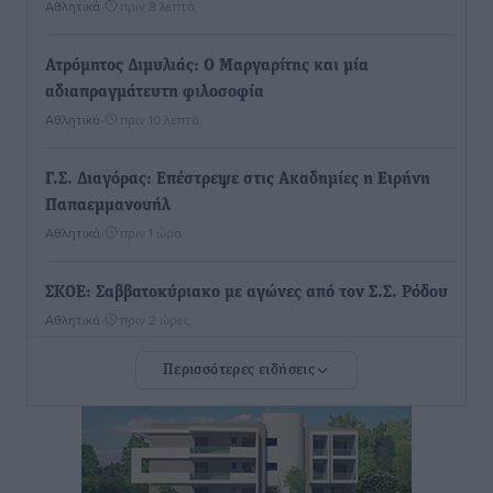
Αθλητικά
•
πριν 8 λεπτά
Ατρόμητος Διμυλιάς: Ο Μαργαρίτης και μία
αδιαπραγμάτευτη φιλοσοφία
Αθλητικά
•
πριν 10 λεπτά
Γ.Σ. Διαγόρας: Επέστρεψε στις Ακαδημίες η Ειρήνη
Παπαεμμανουήλ
Αθλητικά
•
πριν 1 ώρα
ΣΚΟΕ: Σαββατοκύριακο με αγώνες από τον Σ.Σ. Ρόδου
Αθλητικά
•
πριν 2 ώρες
Περισσότερες ειδήσεις
Συνελήφθη 37χρονη στη Ρόδο γιατί είχε αφήσει τα
τρία ανήλικα παιδιά της χωρίς επιτήρηση
Τοπικές Ειδήσεις
•
πριν 2 ώρες