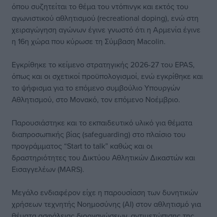
όπου συζητείται το θέμα του ντόπινγκ και εκτός του
αγωνιστικού αθλητισμού (recreational doping), ενώ στη
χειραγώγηση αγώνων έγινε γνωστό ότι η Αρμενία έγινε
η 16η χώρα που κύρωσε τη Σύμβαση Macolin.
Εγκρίθηκε το κείμενο στρατηγικής 2026-27 του EPAS,
όπως και οι σχετικοί προϋπολογισμοί, ενώ εγκρίθηκε και
το ψήφισμα για το επόμενο συμβούλιο Υπουργών
Αθλητισμού, στο Μονακό, τον επόμενο Νοέμβριο.
Παρουσιάστηκε και το εκπαιδευτικό υλικό για θέματα
διαπροσωπικής βίας (safeguarding) στο πλαίσιο του
προγράμματος “Start to talk” καθώς και οι
δραστηριότητες του Δικτύου Αθλητικών Δικαστών και
Εισαγγελέων (MARS).
Μεγάλο ενδιαφέρον είχε η παρουσίαση των δυνητικών
χρήσεων τεχνητής Νοημοσύνης (ΑΙ) στον αθλητισμό για
θέματα ασφάλειας διοργανώσεων, αντιμετώπισης της