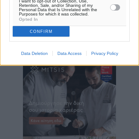
I want to opt-out of Collection, Use,
32
°
Retention, Sale, and/or Sharing of my
ΣΑ
Personal Data that Is Unrelated with the
Purposes for which it was collected.
30
°
Opted In
ΚΥ
CONFIRM
29
°
ΔΕ
29
°
Data Deletion
Data Access
Privacy Policy
ΤΡ