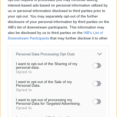
Για την μερική αναπαραγωγή της είδησης από άλλες
interest-based ads based on personal information utilized by
ιστοσελίδες είναι απαραίτητη η χρήση του παρακάτω
us or personal information disclosed to third parties prior to
παρεχόμενου συνδέσμου παραπομπής προς το άρθρο
your opt-out. You may separately opt-out of the further
της Δημοκρατικής.
disclosure of your personal information by third parties on the
IAB’s list of downstream participants. This information may
also be disclosed by us to third parties on the
IAB’s List of
Downstream Participants
that may further disclose it to other
third parties.
Personal Data Processing Opt Outs
o καιρός τώρα:
30
°
I want to opt-out of the Sharing of my
αίθριος καιρός
personal data.
Opted In
85
%
13
km/h
I want to opt-out of the Sale of my
Personal Data.
Δ
Opted In
29
30
°/
°
I want to opt-out of processing my
06:18
Personal Data for Targeted Advertising.
20:07
Opted In
πρόγνωση: