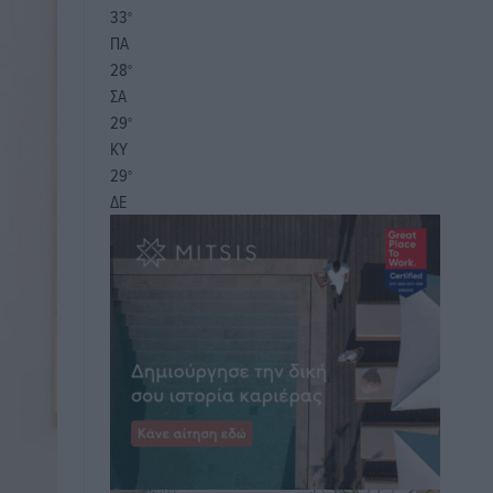
33
°
ΠΑ
28
°
ΣΑ
29
°
ΚΥ
29
°
ΔΕ