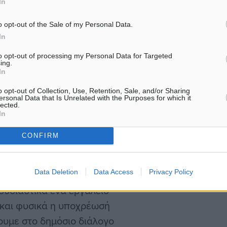
In
βάλουν τις απαντήσεις
o opt-out of the Sale of my Personal Data.
In
ύν να γράψουν
to opt-out of processing my Personal Data for Targeted
ing.
νουν υπηρεσίες που θα
In
ηματολόγιο δεν θα αφορά
o opt-out of Collection, Use, Retention, Sale, and/or Sharing
ένων υπαλλήλων.
ersonal Data that Is Unrelated with the Purposes for which it
lected.
In
πολιτών για να μας
CONFIRM
α το πώς μπορούμε να
σκοπός αυτής της
Data Deletion
Data Access
Privacy Policy
δυναμίες και να μπορούμε
ουσιαστικά ένα εργαλείο
 και φυσικά η υποχρέωσή
ουμε στο δημόσιο διάλογο