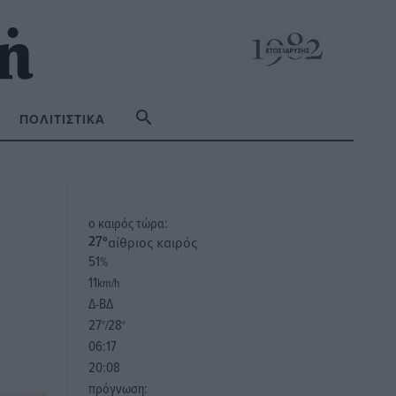
ΠΟΛΙΤΙΣΤΙΚΆ
o καιρός τώρα:
αίθριος καιρός
27
°
51
%
11
km/h
Δ-ΒΔ
27
28
°/
°
06:17
20:08
πρόγνωση: