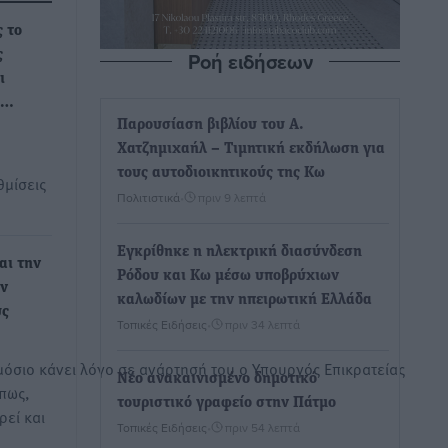
ς το
Ροή ειδήσεων
ς
ι
,…
Παρουσίαση βιβλίου του Α.
Χατζημιχαήλ – Τιμητική εκδήλωση για
τους αυτοδιοικητικούς της Κω
θμίσεις
Πολιτιστικά
•
πριν 9 λεπτά
Εγκρίθηκε η ηλεκτρική διασύνδεση
αι την
Ρόδου και Κω μέσω υποβρύχιων
εν
καλωδίων με την ηπειρωτική Ελλάδα
υς
Τοπικές Ειδήσεις
•
πριν 34 λεπτά
μόσιο κάνει λόγο σε ανάρτησή του ο Υπουργός Επικρατείας
Νέο ανακαινισμένο δημοτικό
πως,
τουριστικό γραφείο στην Πάτμο
ρεί και
Τοπικές Ειδήσεις
•
πριν 54 λεπτά