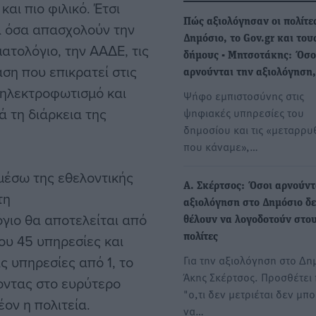
και πιο φιλικό. Έτσι
Πώς αξιολόγησαν οι πολίτε
ια όσα απασχολούν την
Δημόσιο, το Gov.gr και του
ατολόγιο, την ΑΑΔΕ, τις
δήμους - Μητσοτάκης: Όσο
ση που επικρατεί στις
αρνούνται την αξιολόγηση
ν ηλεκτροφωτισμό και
Ψήφο εμπιστοσύνης στις
 τη διάρκεια της
ψηφιακές υπηρεσίες του
δημοσίου και τις «μεταρρυ
που κάναμε»,…
 μέσω της εθελοντικής
Α. Σκέρτσος: Όσοι αρνούντ
τη
αξιολόγηση στο Δημόσιο δ
όγιο θα αποτελείται από
θέλουν να λογοδοτούν στο
ου 45 υπηρεσίες και
πολίτες
ς υπηρεσίες από 1, το
Για την αξιολόγηση στο Δη
Άκης Σκέρτσος. Προσθέτει 
οντας στο ευρύτερο
"ο,τι δεν μετριέται δεν μπο
ον η πολιτεία.
να…