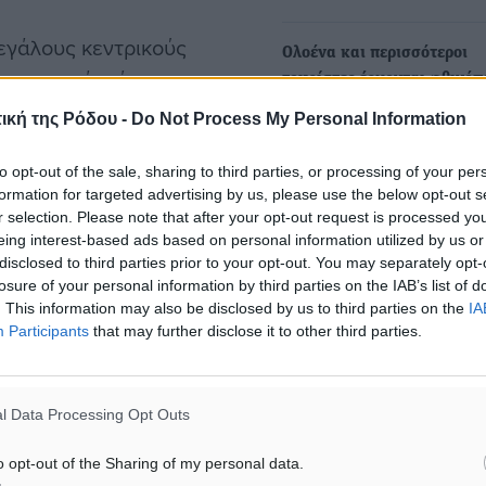
μεγάλους κεντρικούς
Ολοένα και περισσότεροι
μεταφοράς, όσο και για
τουρίστες έρχονται φθινόπ
η Τοπική Αυτοδιοίκηση,
άνοιξη
ική της Ρόδου -
Do Not Process My Personal Information
Καθώς ολοκληρώνεται το 
, ο δημόσιος
καθίσταται ολοένα και πιο
άθμευσης, οι παιδικές
to opt-out of the sale, sharing to third parties, or processing of your per
ότι οι συνήθειες…
formation for targeted advertising by us, please use the below opt-out s
και η μέριμνα για ζώα
r selection. Please note that after your opt-out request is processed y
να αξιολογήσουν
eing interest-based ads based on personal information utilized by us or
Θ. Σκυλακάκης: Πιο φτηνο
disclosed to third parties prior to your opt-out. You may separately opt-
ς, σαν την ηλεκτρονική
λογαριασμοί ρεύματος το
losure of your personal information by third parties on the IAB’s list of
φθινόπωρο και την άνοιξη
. This information may also be disclosed by us to third parties on the
IA
Participants
that may further disclose it to other third parties.
Για την εκτός σχεδίου δόμη
τις αλλαγές στις τιμές
ος σχεδόν 5 εκατομμύρια
στο ρεύμα μίλησε ο υπουρ
οίοι είναι εγγεγραμμένοι
l Data Processing Opt Outs
Περιβάλλοντος και…
έχοντες θα συνδέονται με
o opt-out of the Sharing of my personal data.
υτόν τον τρόπο θα