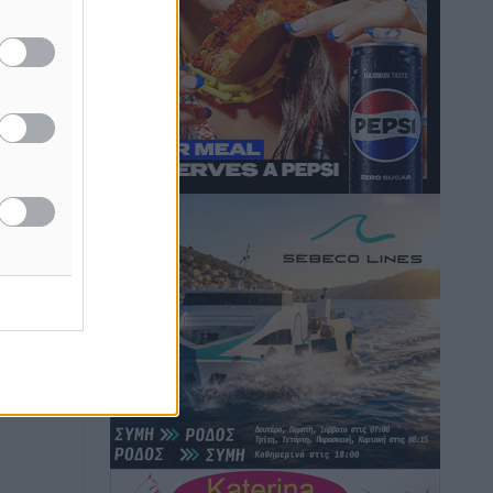
μονόδρομο στο Μαστιχάρι –
Αναποδογύρισε όχημα με μητέρα και
5χρονο παιδί
Τοπικές Ειδήσεις
•
πριν 2 ώρες
“Η Ευρώπη αντιμετώπιζε το
προσφυγικό σαν ταινία τρόμου” – Η
συγκλονιστική μαρτυρία της Χαρούλας
Γιασιράνη στον RV για τα γεγονότα που
οδήγησαν στο Σύμφωνο της Λέρου
Τοπικές Ειδήσεις
•
πριν 2 ώρες
Συναυλία με τον Γιάννη Κότσιρα στις
21 Αυγούστου
Πολιτιστικά
•
πριν 2 ώρες
Έκτακτη συνεδρίαση της Δημοτικής
Επιτροπής Ρόδου αύριο Παρασκευή 7