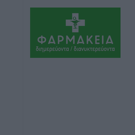
Εθνικός Αρχίπολης: Μεγάλο βήμα
προόδου η ίδρυση Ακαδημίας
Αθλητικά
•
πριν 3 ώρες
Ιππότες: Με το βλέμμα στραμμένο στο
μέλλον
Αθλητικά
•
πριν 3 ώρες
ΠΑΜΕ ΣΤΟΙΧΗΜΑ: Περισσότερα από 95
εκατομμύρια ευρώ σε κέρδη μοίρασε
τον Ιούλιο
Αθλητικά
•
πριν 3 ώρες
Ολοκλήρωση του έργου αναβάθμισης
των υποδομών του Νεστορίδειου
Μελάθρου
Τοπικές Ειδήσεις
•
πριν 4 ώρες