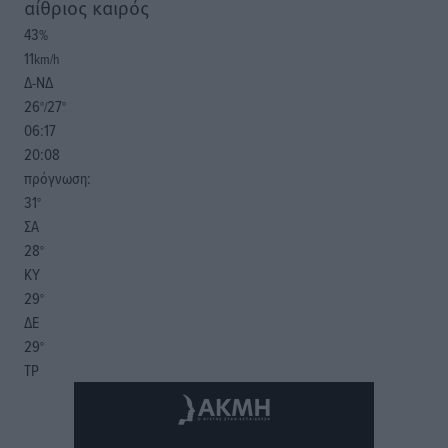
αίθριος καιρός
43
%
11
km/h
Δ-ΝΔ
26
27
°/
°
06:17
20:08
πρόγνωση:
31
°
ΣΑ
28
°
ΚΥ
29
°
ΔΕ
29
°
ΤΡ