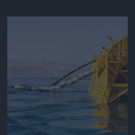
Η Μανίσα πήρε Buie και Davis
Αθλητικά
•
πριν 10 ώρες
Γ.Σ. Ηπιόνη: «Προπονητική ομάδα με εμπειρία,
επιστημονική γνώση και σύγχρονες μεθόδους»
Αθλητικά
•
πριν 10 ώρες
Α.Σ. Ρόδος: Ξανά στα «πράσινα» ο Νίκος Κοντίτσης
Αθλητικά
•
πριν 10 ώρες
Συναυλία Μάριου Φραγκούλη – Γιώργου Περρή στην
Κάσο
Πολιτιστικά
•
πριν 10 ώρες
Την άρση των εμποδίων για την άμεση λειτουργία του
βρεφονηπιακού σταθμού στην Κάσο, ζητά ο Μάνος
Κόνσολας
Τοπικές Ειδήσεις
•
πριν 11 ώρες