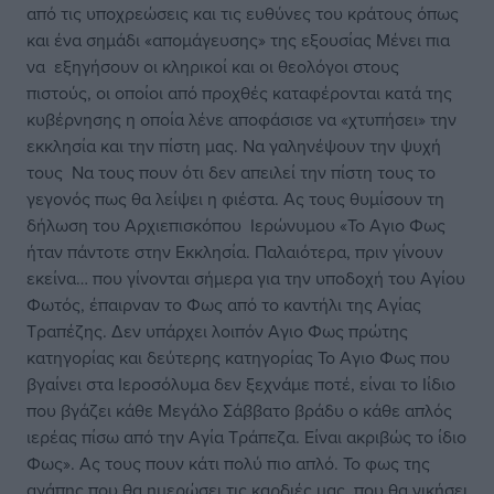
από τις υποχρεώσεις και τις ευθύνες του κράτους όπως
και ένα σημάδι «απομάγευσης» της εξουσίας Μένει πια
να εξηγήσουν οι κληρικοί και οι θεολόγοι στους
πιστούς, οι οποίοι από προχθές καταφέρονται κατά της
κυβέρνησης η οποία λένε αποφάσισε να «χτυπήσει» την
εκκλησία και την πίστη μας. Να γαληνέψουν την ψυχή
τους Να τους πουν ότι δεν απειλεί την πίστη τους το
γεγονός πως θα λείψει η φιέστα. Ας τους θυμίσουν τη
δήλωση του Αρχιεπισκόπου Ιερώνυμου «Το Αγιο Φως
ήταν πάντοτε στην Εκκλησία. Παλαιότερα, πριν γίνουν
εκείνα… που γίνονται σήμερα για την υποδοχή του Αγίου
Φωτός, έπαιρναν το Φως από το καντήλι της Αγίας
Τραπέζης. Δεν υπάρχει λοιπόν Αγιο Φως πρώτης
κατηγορίας και δεύτερης κατηγορίας Το Αγιο Φως που
βγαίνει στα Ιεροσόλυμα δεν ξεχνάμε ποτέ, είναι το Ιίδιο
που βγάζει κάθε Μεγάλο Σάββατο βράδυ ο κάθε απλός
ιερέας πίσω από την Αγία Τράπεζα. Είναι ακριβώς το ίδιο
Φως». Ας τους πουν κάτι πολύ πιο απλό. Το φως της
αγάπης που θα ημερώσει τις καρδιές μας, που θα νικήσει