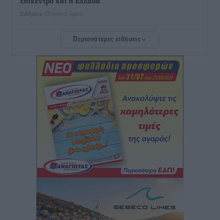
επίκεντρο και η Ελλάδα
Ειδήσεις
•
πριν 5 ώρες
Περισσότερες ειδήσεις
Νέο ξενοδοχείο στη Ρόδο για την H Hotels –
Χατζηλαζάρου – Προχωρά καινούργιο ξενοδοχείο
στην Κω
Τοπικές Ειδήσεις
•
πριν 5 ώρες
Αυτοκίνητο μπήκε παράνομα σε μονόδρομο στο
Μαστιχάρι – Αναποδογύρισε όχημα με μητέρα και
5χρονο παιδί
Τοπικές Ειδήσεις
•
πριν 5 ώρες
“Η Ευρώπη αντιμετώπιζε το προσφυγικό σαν ταινία
τρόμου” – Η συγκλονιστική μαρτυρία της Χαρούλας
Γιασιράνη στον RV για τα γεγονότα που οδήγησαν στο
Σύμφωνο της Λέρου
Τοπικές Ειδήσεις
•
πριν 5 ώρες