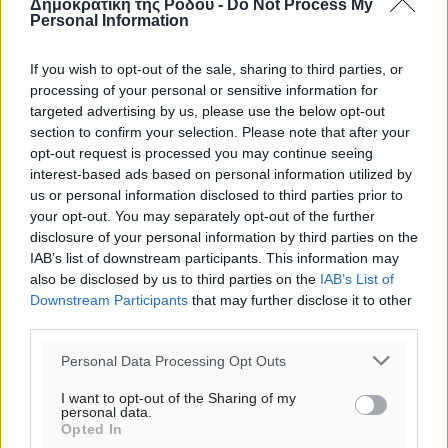
Δημοκρατική της Ρόδου -
Do Not Process My
Personal Information
If you wish to opt-out of the sale, sharing to third parties, or
processing of your personal or sensitive information for
targeted advertising by us, please use the below opt-out
section to confirm your selection. Please note that after your
opt-out request is processed you may continue seeing
interest-based ads based on personal information utilized by
us or personal information disclosed to third parties prior to
your opt-out. You may separately opt-out of the further
disclosure of your personal information by third parties on the
Ροή ειδήσεων
IAB’s list of downstream participants. This information may
also be disclosed by us to third parties on the
IAB’s List of
Downstream Participants
that may further disclose it to other
Η Meridiam ξεκλειδώνει τις έρευνες βυθού στη
third parties.
θαλάσσια περιοχή Κάσου και Καρπάθου
Τοπικές Ειδήσεις
•
πριν 2 ώρες
Personal Data Processing Opt Outs
I want to opt-out of the Sharing of my
personal data.
Παρουσίαση βιβλίου του Α. Χατζημιχαήλ – Τιμητική
Opted In
εκδήλωση για τους αυτοδιοικητικούς της Κω