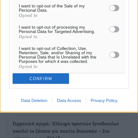
Πολιτιστικά
•
πριν 3 ώρες
I want to opt-out of the Sale of my
Personal Data.
Opted In
Εγκρίθηκε η ηλεκτρική διασύνδεση Ρόδου και Κω
I want to opt-out of processing my
μέσω υποβρύχιων καλωδίων με την ηπειρωτική
Personal Data for Targeted Advertising.
Ελλάδα
Opted In
Τοπικές Ειδήσεις
•
πριν 4 ώρες
I want to opt-out of Collection, Use,
Retention, Sale, and/or Sharing of my
Personal Data that Is Unrelated with the
Νέο ανακαινισμένο δημοτικό τουριστικό γραφείο
Purposes for which it was collected.
Opted In
στην Πάτμο
Τοπικές Ειδήσεις
•
πριν 4 ώρες
CONFIRM
Οι συναντήσεις που είχε κατά την επίσκεψη του στη
Ρόδο ο Πρέσβης της Βραζιλίας στην Ελλάδα
Data Deletion
Data Access
Privacy Policy
Τοπικές Ειδήσεις
•
πριν 5 ώρες
Γερμανική αγορά: Έλλειψη προσιτών ξενοδοχείων
απειλεί τη ζήτηση για πακέτα διακοπών – Στο