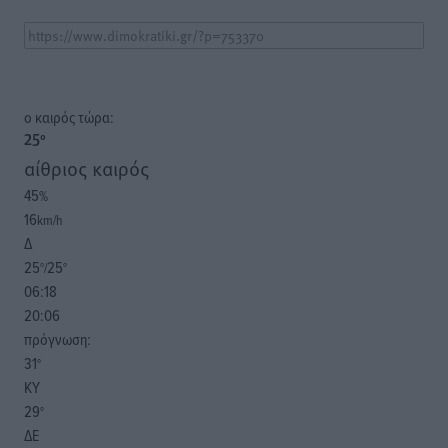
o καιρός τώρα:
25
°
αίθριος καιρός
45
%
16
km/h
Δ
25
25
°/
°
06:18
20:06
πρόγνωση:
31
°
ΚΥ
29
°
ΔΕ