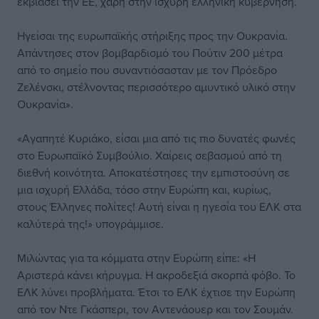
εκβιάσει την ΕΕ, χάρη στην ισχυρή ελληνική κυβέρνηση.
Ηγείσαι της ευρωπαϊκής στήριξης προς την Ουκρανία.
Απάντησες στον βομβαρδισμό του Πούτιν 200 μέτρα
από το σημείο που συναντιόσασταν με τον Πρόεδρο
Ζελένσκι, στέλνοντας περισσότερο αμυντικό υλικό στην
Ουκρανία».
«Αγαπητέ Κυριάκο, είσαι μια από τις πιο δυνατές φωνές
στο Ευρωπαϊκό Συμβούλιο. Χαίρεις σεβασμού από τη
διεθνή κοινότητα. Αποκατέστησες την εμπιστοσύνη σε
μια ισχυρή Ελλάδα, τόσο στην Ευρώπη και, κυρίως,
στους Έλληνες πολίτες! Αυτή είναι η ηγεσία του ΕΛΚ στα
καλύτερά της!» υπογράμμισε.
Μιλώντας για τα κόμματα στην Ευρώπη είπε: «Η
Αριστερά κάνει κήρυγμα. Η ακροδεξιά σκορπά φόβο. Το
ΕΛΚ λύνει προβλήματα. Έτσι το ΕΛΚ έχτισε την Ευρώπη
από τον Ντε Γκάσπερι, τον Αντενάουερ και τον Σουμάν.