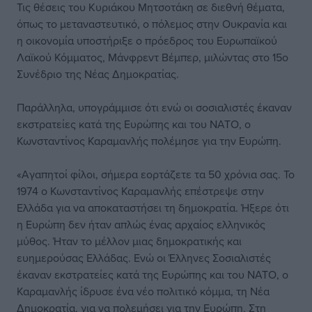
Τις θέσεις του Κυριάκου Μητσοτάκη σε διεθνή θέματα,
όπως το μεταναστευτικό, ο πόλεμος στην Ουκρανία και
η οικονομία υποστήριξε ο πρόεδρος του Ευρωπαϊκού
Λαϊκού Κόμματος, Μάνφρεντ Βέμπερ, μιλώντας στο 15ο
Συνέδριο της Νέας Δημοκρατίας.
Παράλληλα, υπογράμμισε ότι ενώ οι σοσιαλιστές έκαναν
εκστρατείες κατά της Ευρώπης και του ΝΑΤΟ, ο
Κωνσταντίνος Καραμανλής πολέμησε για την Ευρώπη.
«Αγαπητοί φίλοι, σήμερα εορτάζετε τα 50 χρόνια σας. Το
1974 ο Κωνσταντίνος Καραμανλής επέστρεψε στην
Ελλάδα για να αποκαταστήσει τη δημοκρατία. Ήξερε ότι
η Ευρώπη δεν ήταν απλώς ένας αρχαίος ελληνικός
μύθος. Ήταν το μέλλον μιας δημοκρατικής και
ευημερούσας Ελλάδας. Ενώ οι Έλληνες Σοσιαλιστές
έκαναν εκστρατείες κατά της Ευρώπης και του ΝΑΤΟ, ο
Καραμανλής ίδρυσε ένα νέο πολιτικό κόμμα, τη Νέα
Δημοκρατία, για να πολεμήσει για την Ευρώπη. Στη