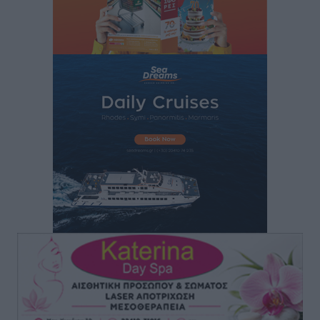
Πάνθηρες: Ξεκίνησαν αισιόδοξοι για την παρθενική
“πτήση” τους
Αθλητικά
•
πριν 7 ώρες
Άρης Αρχαγγέλου: Στο πλευρό του άτυχου Ιάκωβου
Θωμά
Αθλητικά
•
πριν 7 ώρες
Φοίβος: Η μεγάλη επιστροφή του Μπρένο Σαλβατιέρα
Αθλητικά
•
πριν 7 ώρες
Κλεάνθης: Έτοιμες οι κάρτες διαρκείας της νέας
σεζόν
Αθλητικά
•
πριν 8 ώρες
Ατρόμητος Διμυλιάς: Ο Μαργαρίτης και μία
αδιαπραγμάτευτη φιλοσοφία