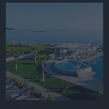
Άδωνις Γεωργιάδης στον RV: “Στο υπουργείο
εξετάζουμε την θεσμοθέτηση τρίτης κατηγορίας
κινήτρων, ειδικά για τα νοσοκομεία στα νησιά”
Τοπικές Ειδήσεις
•
πριν 12 ώρες
Θετικό κλίμα και κοινό όραμα για την ανάδειξη της
ιστορίας της Ρόδου στο Αεροδρόμιο «Διαγόρας»
Τοπικές Ειδήσεις
•
πριν 12 ώρες
Αντώνης Καμπουράκης: «Ένα σπουδαίο έργο
πολιτισμού για τη Ρόδο, που σχεδιάσαμε και
εξασφαλίσαμε τη χρηματοδότησή του, γίνεται
πραγματικότητα»
Τοπικές Ειδήσεις
•
πριν 12 ώρες
Στο Α΄ Νεκροταφείο το μνημόσυνο για τον έναν χρόνο