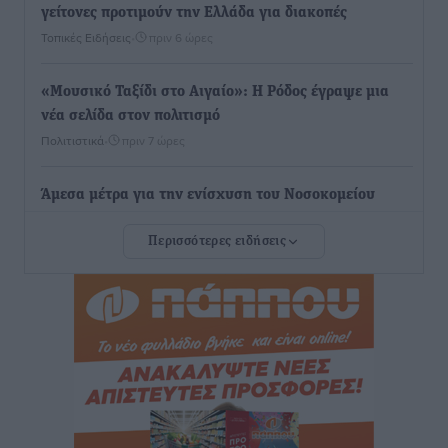
γείτονες προτιμούν την Ελλάδα για διακοπές
Τοπικές Ειδήσεις
•
πριν 6 ώρες
«Μουσικό Ταξίδι στο Αιγαίο»: Η Ρόδος έγραψε μια
νέα σελίδα στον πολιτισμό
Πολιτιστικά
•
πριν 7 ώρες
Άμεσα μέτρα για την ενίσχυση του Νοσοκομείου
Ρόδου και αντιμετώπιση των ελλείψεων προσωπικού
Περισσότερες ειδήσεις
ανακοίνωσε ο Άδωνις Γεωργιάδης
Τοπικές Ειδήσεις
•
πριν 7 ώρες
Iατρικός Σύλλογος Ροδου προς Α. Γεωργιάδη:
Στρατηγικές Προτάσεις για την Ενίσχυση της
Δημόσιας Υγείας στη Νησιωτική Ελλάδα και στα
Νοσοκομεία της Γ΄ Ζώνης
Τοπικές Ειδήσεις
•
πριν 7 ώρες