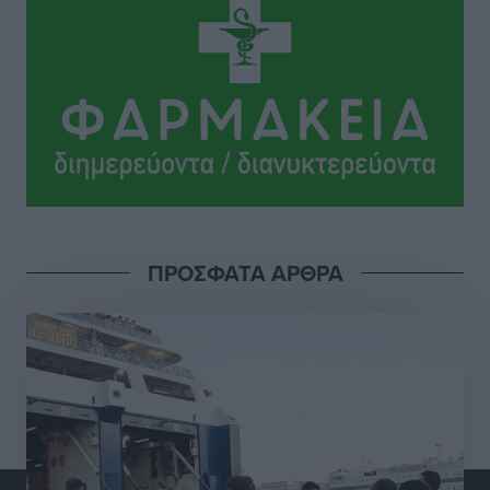
Lluc
Πολιτιστικά
•
πριν 11 ώρες
Σι Τζέι Χάρις: «Να πανηγυρίσουμε πολλές νίκες μαζί»
Αθλητικά
•
πριν 11 ώρες
Ροδήλιος: Ο απολογισμός από το Πανελλήνιο
Πρωτάθλημα Πίστας
Αθλητικά
•
πριν 11 ώρες
ΠΡΟΣΦΑΤΑ ΑΡΘΡΑ
Διαγόρας: Μετεγγραφικό ντεμαράζ
Αθλητικά
•
πριν 11 ώρες
Γ.Σ. Διαγόρας: Εντατική προετοιμασία και επιστροφή
Ρίζου στις Ακαδημίες
Αθλητικά
•
πριν 11 ώρες