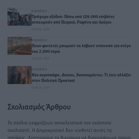
ΕΙΔΉΣΕΙΣ
Τριήμερο εξόδου: Πάνω από 129.000 επιβάτες
αναχωρούν από Πειραιά, Ραφήνα και Λαύριο
07.08.26 · 18:45
ΕΙΔΉΣΕΙΣ
Ποιοι φοιτητές μπορούν να λάβουν ενίσχυση για στέγη
έως 2.500 ευρώ
07.08.26 · 18:10
ΕΙΔΉΣΕΙΣ
Νέα αεροσκάφη, drones, δασοκομάντος: Τι έχει αλλάξει
στην Πολιτική Προστασί
07.08.26 · 12:47
Σχολιασμός Άρθρου
Τα σχόλια εκφράζουν αποκλειστικά τον εκάστοτε
σχολιαστή. Η Δημοκρατική δεν υιοθετεί αυτές τις
απόψεις. Διατηρούμε το δικαίωμα να διαγράψουμε όποια