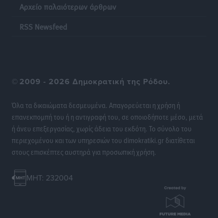
Αρχείο παλαιότερων άρθρων
“πτήση” τους
Αθλητικά
•
πριν 23 ώρες
RSS Newsfeed
Άρης Αρχαγγέλου: Στο πλευρό του άτυχου Ιάκωβου
Θωμά
Αθλητικά
•
πριν 23 ώρες
©
2009 - 2026 Δημοκρατική της Ρόδου.
Φοίβος: Η μεγάλη επιστροφή του Μπρένο Σαλβατιέρα
Όλα τα δικαιώματα δεσμευμένα. Απαγορεύεται η χρήση ή
Αθλητικά
•
πριν 23 ώρες
επανεκπομπή του ή η αντιγραφή του, σε οποιοδήποτε μέσο, μετά
ή άνευ επεξεργασίας, χωρίς άδεια του εκδότη. Το σύνολο του
Κλεάνθης: Έτοιμες οι κάρτες διαρκείας της νέας
περιεχομένου και των υπηρεσιών του dimokratiki.gr διατίθεται
σεζόν
στους επισκέπτες αυστηρά για προσωπική χρήση.
Αθλητικά
•
πριν 23 ώρες
MHT: 232004
Ατρόμητος Διμυλιάς: Ο Μαργαρίτης και μία
αδιαπραγμάτευτη φιλοσοφία
Αθλητικά
•
πριν 23 ώρες