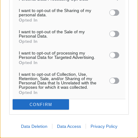
I want to opt-out of the Sharing of my
personal data.
Ροή ειδήσεων
Opted In
I want to opt-out of the Sale of my
Personal Data.
Γ’ Εθνική Κατηγορία: Οι ημερομηνίες των
Opted In
αγωνιστικών της κανονικής περιόδου
Αθλητικά
•
πριν 3 ώρες
I want to opt-out of processing my
Personal Data for Targeted Advertising.
Opted In
Συνελήφθησαν δύο άτομα στην Κάρπαθο για άγρα
I want to opt-out of Collection, Use,
πελατών
Retention, Sale, and/or Sharing of my
Personal Data that Is Unrelated with the
Τοπικές Ειδήσεις
•
πριν 3 ώρες
Purposes for which it was collected.
Opted In
Χωρίς υποχρεωτική παρουσία μικρών στη 12άδα
CONFIRM
Αθλητικά
•
πριν 4 ώρες
Ο Πελεκάνος, οι ανεμογεννήτριες και μια κοινότητα
Data Deletion
Data Access
Privacy Policy
που κανείς δεν ρώτησε