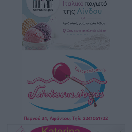
Γ. Χατζημάρκος: “Δύο μεγάλες δεσμεύσεις
Γεωργιάδη” – Κίνητρα για τους γιατρούς των νησιών
και συνεργασία Ρόδου με το Αττικόν για το
Ακτινοθεραπευτικό
Τοπικές Ειδήσεις
•
πριν 4 ώρες
Σούπερ μάρκετ: Διευρύνεται η εθνική πρωτοβουλία
για τις τιμές – Eρχονται νέες συμμετοχές εταιρειών
Ειδήσεις
•
πριν 4 ώρες
Συνελήφθησαν έξι άτομα για ηχορύπανση από
καταστήματα στο Νότιο Αιγαίο
Τοπικές Ειδήσεις
•
πριν 4 ώρες
15 Αυγούστου 2026: Πώς θα πληρωθούν όσοι
εργαστούν την αργία – Τι ισχύει για πενθήμερο,
εξαήμερο και άδειες
Ειδήσεις
•
πριν 4 ώρες