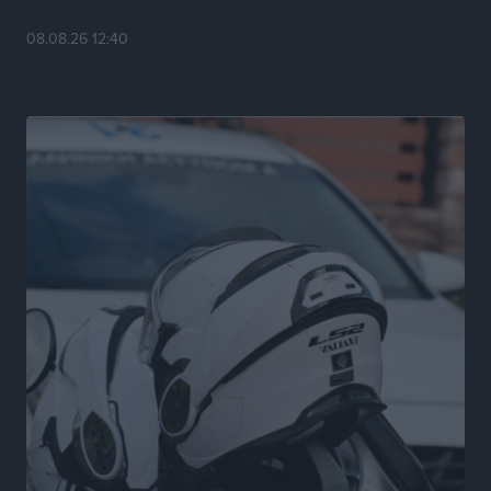
ΑΔΜΗΕ: Ολοκληρώνεται η ηλεκτρική διασύνδεση των
08.08.26 12:40
Κυκλάδων, τα οφέλη
Ειδήσεις
•
πριν 6 ώρες
Πόσοι Ευρωπαίοι «αντέχουν» διακοπές στο εξωτερικό
– Τι ισχύει για Έλληνες
Ειδήσεις
•
πριν 6 ώρες
Βούλγαροι τουρίστες: Λιγότερες διανυκτερεύσεις
στην Ελλάδα, αλλά 18% υψηλότερη δαπάνη ανά
διανυκτέρευση
Ειδήσεις
•
πριν 6 ώρες
Βέλγοι τουρίστες: Στα 547,9 εκατ. ευρώ οι εισπράξεις
για την Ελλάδα
Ειδήσεις
•
πριν 6 ώρες