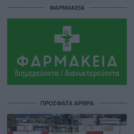
ΦΑΡΜΑΚΕΙΑ
Εθνική Παίδων: Ο Χριστοδούλου και η καλύτερη
φουρνιά των τελευταίων ετών
Αθλητικά
•
πριν 5 ώρες
Διαγόρας: Ανανέωσε ο Μιχάλης Χατζηγεωργίου
Αθλητικά
•
πριν 5 ώρες
ΔΕΑΣ Δάφνη Ρόδου: Η Ευαγγελία Τετράδη στο
τεχνικό επιτελείο
Αθλητικά
•
πριν 5 ώρες
Γ.Σ. Διαγόρας: Το οργανόγραμμα των Ακαδημιών
Αθλητικά
•
πριν 5 ώρες
ΠΡΟΣΦΑΤΑ ΑΡΘΡΑ
Σταυρός Καλυθιών: Απέκτησε και την Ειρήνη
Καρελλάκη
Αθλητικά
•
πριν 5 ώρες