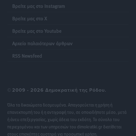
Βρείτε μας στο Instagram
Πιλοτικό πρόγραμμα για την αντιμετώπιση του
Βρείτε μας στο X
λαγοκέφαλου σε Νότιο Αιγαίο και Κρήτη
Τοπικές Ειδήσεις
•
πριν 15 ώρες
Βρείτε μας στο Youtube
Αρχείο παλαιότερων άρθρων
Οι θαυματουργές Παναγίες της Δωδεκανήσου: Τα
προσωνύμια και οι θρύλοι
RSS Newsfeed
Ρεπορτάζ
•
πριν 15 ώρες
©
2009 - 2026 Δημοκρατική της Ρόδου.
Όλα τα δικαιώματα δεσμευμένα. Απαγορεύεται η χρήση ή
επανεκπομπή του ή η αντιγραφή του, σε οποιοδήποτε μέσο, μετά
ή άνευ επεξεργασίας, χωρίς άδεια του εκδότη. Το σύνολο του
περιεχομένου και των υπηρεσιών του dimokratiki.gr διατίθεται
στους επισκέπτες αυστηρά για προσωπική χρήση.