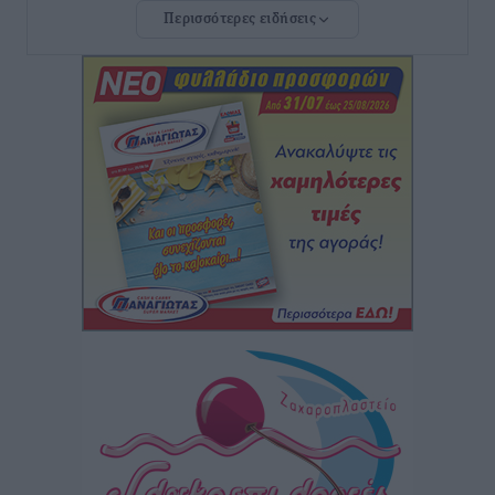
Περισσότερες ειδήσεις
Ευ. Τουρνάς: Απέναντι σε ακραία καιρικά φαινόμενα
δεν υπάρχουν περιθώρια εφησυχασμού
Ειδήσεις
•
πριν 4 ώρες
Στον Άγιο Νικόλαο Χάλκης ανοίγει ξανά το
ανανεωμένο εκκλησιαστικό μουσείο από τη Λέσχη
Lions Χάλκης
Τοπικές Ειδήσεις
•
πριν 5 ώρες
Ρόδος: «Βουλιάζει» από τουρίστες – Πάνω από 1 εκατ.
επιβάτες και 55 κρουαζιερόπλοια
Τοπικές Ειδήσεις
•
πριν 5 ώρες
Γ’ Εθνική Κατηγορία: Οι ημερομηνίες των
αγωνιστικών της κανονικής περιόδου
Αθλητικά
•
πριν 10 ώρες