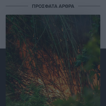
Ειδήσεις
•
πριν 11 ώρες
ΠΡΟΣΦΑΤΑ ΑΡΘΡΑ
Συνελήφθησαν έξι άτομα για ηχορύπανση από
καταστήματα στο Νότιο Αιγαίο
Τοπικές Ειδήσεις
•
πριν 11 ώρες
15 Αυγούστου 2026: Πώς θα πληρωθούν όσοι
εργαστούν την αργία – Τι ισχύει για πενθήμερο,
εξαήμερο και άδειες
Ειδήσεις
•
πριν 11 ώρες
Πλούσιο πολιτιστικό πρόγραμμα τον Αύγουστο από
τον Δήμο Ρόδου
Πολιτιστικά
•
πριν 12 ώρες
Βασίλης Υψηλάντης: Ξεμπλοκάρει η έκδοση και
παραχώρηση οριστικών τίτλων κυριότητας για 224
εργατικές κατοικίες στη Ρόδο