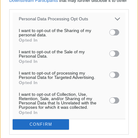
Downstream Participants
that may further disclose it to other
third parties.
Personal Data Processing Opt Outs
I want to opt-out of the Sharing of my
personal data.
Opted In
I want to opt-out of the Sale of my
Ροή ειδήσεων
Personal Data.
Opted In
I want to opt-out of processing my
Καιρός «hot – dry – windy» τις επόμενες 48 ώρες στη
Personal Data for Targeted Advertising.
Opted In
χώρα
Ειδήσεις
•
πριν 3 ώρες
I want to opt-out of Collection, Use,
Retention, Sale, and/or Sharing of my
Personal Data that Is Unrelated with the
Purposes for which it was collected.
Δύο σχολεία της Λέρου αλλάζουν όψη με δωρεά
Opted In
αγάπης για τα παιδιά
Τοπικές Ειδήσεις
•
πριν 4 ώρες
CONFIRM