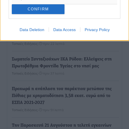
Χωρίς τις αισθήσεις του ανασύρθηκε από τη θάλασσα
στη Ψαροπούλα 72χρονος Σουηδός
CONFIRM
Τοπικές Ειδήσεις
•
πριν 16 λεπτά
Data Deletion
Data Access
Privacy Policy
Μάνος Κόνσολας: «Παράταση έως τις 30 Νοεμβρίου
στο ‘’Εξοικονομώ-Επιχειρώ’’ για τις επιχειρήσεις»
Τοπικές Ειδήσεις
•
πριν 22 λεπτά
Σωματείο Συνταξιούχων ΙΚΑ Ρόδου: Ελλείψεις στη
Πρωτοβάθμια Φροντίδα Υγείας στο νησί μας
Τοπικές Ειδήσεις
•
πριν 37 λεπτά
Προχωρά η ανάπλαση του παράκτιου μετώπου της
Πόθιας με χρηματοδότηση 3,58 εκατ. ευρώ από το
ΕΣΠΑ 2021-2027
Τοπικές Ειδήσεις
•
πριν 51 λεπτά
Την Παρασκευή 21 Αυγούστου η τελετή εγκαινίων