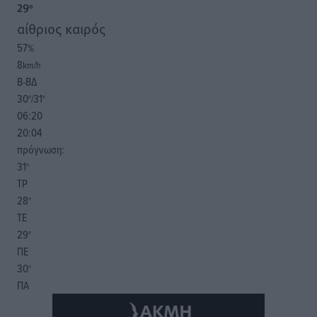
29
°
αίθριος καιρός
57
%
8
km/h
Β-ΒΔ
30
31
°/
°
06:20
20:04
πρόγνωση:
31
°
ΤΡ
28
°
ΤΕ
29
°
ΠΕ
30
°
ΠΑ