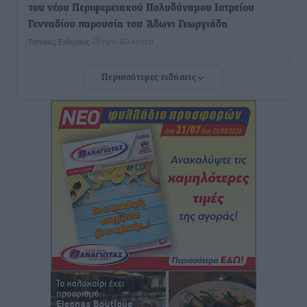
του νέου Περιφερειακού Πολυδύναμου Ιατρείου
Γενναδίου παρουσία του Άδωνι Γεωργιάδη
Τοπικές Ειδήσεις
•
πριν 60 λεπτά
Περισσότερες ειδήσεις
Στη Λέρο ο πρόεδρος του ΠΑΣΟΚ Νίκος Ανδρουλάκης
Τοπικές Ειδήσεις
•
πριν 1 ώρα
Στα 2-2,35 GW ο στόχος για τα πρώτα υπεράκτια
αιολικά πάρκα που θα λειτουργήσουν στη χώρα μας
Ειδήσεις
•
πριν 3 ώρες
Η Ελλάδα κρατά το τουριστικό momentum, παρά τις
γεωπολιτικές αναταράξεις
Ειδήσεις
•
πριν 3 ώρες
Σε κόκκινο συναγερμό επτά Περιφέρειες – Οι οδηγίες
της Πολιτικής Προστασίας και ο Χάρτης Πρόβλεψης