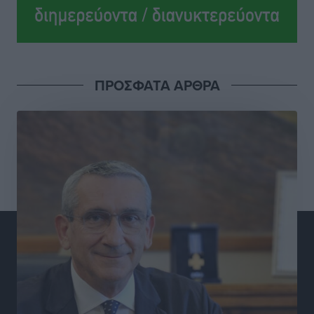
Πολιτιστικά
•
πριν 23 ώρες
Επίσκεψη θα πραγματοποιήσει στη Λέρο τον
Σεπτέμβριο η Όλγα Κεφαλογιάννη
Τοπικές Ειδήσεις
•
πριν 24 ώρες
ΠΡΟΣΦΑΤΑ ΑΡΘΡΑ