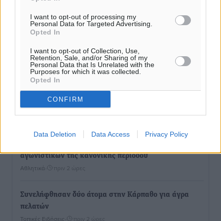
I want to opt-out of processing my
Personal Data for Targeted Advertising.
Opted In
I want to opt-out of Collection, Use,
Retention, Sale, and/or Sharing of my
Personal Data that Is Unrelated with the
Purposes for which it was collected.
Opted In
CONFIRM
Ροή ειδήσεων
Data Deletion
Data Access
Privacy Policy
Γ’ Εθνική Κατηγορία: Οι ημερομηνίες των
αγωνιστικών της κανονικής περιόδου
Αθλητικά
•
πριν 2 ώρες
Συνελήφθησαν δύο άτομα στην Κάρπαθο για άγρα
πελατών
Τοπικές Ειδήσεις
•
πριν 2 ώρες