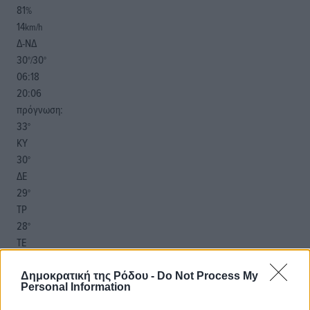
81
%
14
km/h
Δ-ΝΔ
30
30
°/
°
06:18
20:06
πρόγνωση:
33
°
ΚΥ
30
°
ΔΕ
29
°
ΤΡ
28
°
ΤΕ
Δημοκρατική της Ρόδου -
Do Not Process My
Personal Information