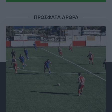
Γ.Σ. Διαγόρας: Το οργανόγραμμα των Ακαδημιών
Αθλητικά
•
πριν 3 ώρες
ΠΡΟΣΦΑΤΑ ΑΡΘΡΑ
Σταυρός Καλυθιών: Απέκτησε και την Ειρήνη
Καρελλάκη
Αθλητικά
•
πριν 4 ώρες
Πρωτάθλημα Καλαθοσφαίρισης Δικηγορικών
Συλλόγων Ελλάδας και Κύπρου: Η Ρόδος φιλοξένησε
με επιτυχία την 17η διοργάνωση
Αθλητικά
•
πριν 4 ώρες
Φοιτητική στέγη: «Φωτιά» τα ενοίκια σε Αθήνα και
Θεσσαλονίκη – Έως 800 ευρώ στο Ρέθυμνο
Ειδήσεις
•
πριν 5 ώρες
Η Τουρκία σε νέο «κρεσέντο» προκλήσεων στο Αιγαίο