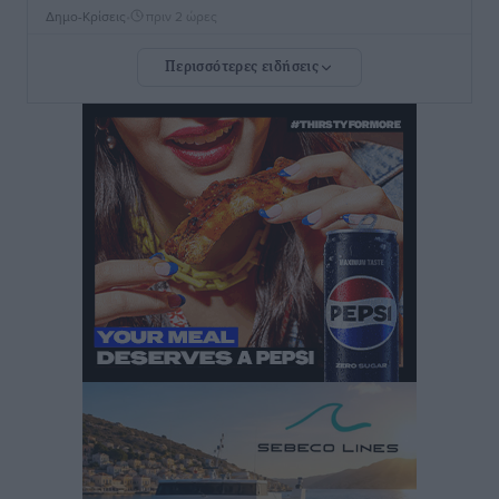
Δημο-Κρίσεις
•
πριν 2 ώρες
Περισσότερες ειδήσεις
ΣΕΤΕ: Σημαντική θεσμική εξέλιξη η ΚΥΑ για το ΕΧΠ
για τον τουρισμό
Ειδήσεις
•
πριν 3 ώρες
Γ. Χατζημάρκος: “Δύο μεγάλες δεσμεύσεις
Γεωργιάδη” – Κίνητρα για τους γιατρούς των νησιών
και συνεργασία Ρόδου με το Αττικόν για το
Ακτινοθεραπευτικό
Τοπικές Ειδήσεις
•
πριν 3 ώρες
Σούπερ μάρκετ: Διευρύνεται η εθνική πρωτοβουλία
για τις τιμές – Eρχονται νέες συμμετοχές εταιρειών
Ειδήσεις
•
πριν 3 ώρες
Συνελήφθησαν έξι άτομα για ηχορύπανση από