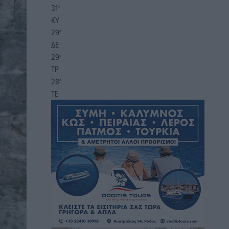
31
°
ΚΥ
29
°
ΔΕ
29
°
ΤΡ
28
°
ΤΕ