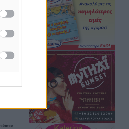
Τοπικές Ειδήσεις
•
πριν 10 ώρες
Iατρικός Σύλλογος Ροδου προς Α.
Γεωργιάδη: Στρατηγικές Προτάσεις για
την Ενίσχυση της Δημόσιας Υγείας στη
Νησιωτική Ελλάδα και στα
Νοσοκομεία της Γ΄ Ζώνης
Τοπικές Ειδήσεις
•
πριν 10 ώρες
Πάνθηρες: Ξεκίνησαν αισιόδοξοι για
την παρθενική “πτήση” τους
Αθλητικά
•
πριν 11 ώρες
Άρης Αρχαγγέλου: Στο πλευρό του
άτυχου Ιάκωβου Θωμά
Αθλητικά
•
πριν 11 ώρες
γούστου