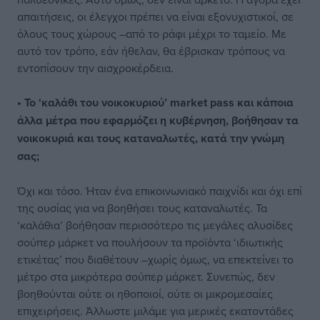
απαιτήσεις, οι έλεγχοι πρέπει να είναι εξονυχιστικοί, σε
όλους τους χώρους –από το ράφι μέχρι το ταμείο. Με
αυτό τον τρόπο, εάν ήθελαν, θα έβρισκαν τρόπους να
εντοπίσουν την αισχροκέρδεια.
• Το ‘καλάθι του νοικοκυριού’ market pass και κάποια
άλλα μέτρα που εφαρμόζει η κυβέρνηση, βοήθησαν τα
νοικοκυριά και τους καταναλωτές, κατά την γνώμη
σας;
Όχι και τόσο. Ήταν ένα επικοινωνιακό παιχνίδι και όχι επί
της ουσίας για να βοηθήσει τους καταναλωτές. Τα
‘καλάθια’ βοήθησαν περισσότερο τις μεγάλες αλυσίδες
σούπερ μάρκετ να πουλήσουν τα προϊόντα ‘ιδιωτικής
ετικέτας’ που διαθέτουν –χωρίς όμως, να επεκτείνει το
μέτρο στα μικρότερα σούπερ μάρκετ. Συνεπώς, δεν
βοηθούνται ούτε οι ηθοποιοί, ούτε οι μικρομεσαίες
επιχειρήσεις. Άλλωστε μιλάμε για μερικές εκατοντάδες