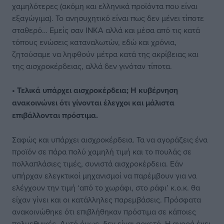
χαμηλότερες (ακόμη και ελληνικά προϊόντα που είναι
εξαγώγιμα). Το ανησυχητικό είναι πως δεν μένει τίποτε
σταθερό… Εμείς σαν ΙΝΚΑ αλλά και μέσα από τις κατά
τόπους ενώσεις καταναλωτών, εδώ και χρόνια,
ζητούσαμε να ληφθούν μέτρα κατά της ακρίβειας και
της αισχροκέρδειας, αλλά δεν γινόταν τίποτα.
• Τελικά υπάρχει αισχροκέρδεια; Η κυβέρνηση
ανακοινώνει ότι γίνονται έλεγχοι και μάλιστα
επιβάλλονται πρόστιμα.
Σαφώς και υπάρχει αισχροκέρδεια. Τα να αγοράζεις ένα
προϊόν σε πάρα πολύ χαμηλή τιμή και το πουλάς σε
πολλαπλάσιες τιμές, συνιστά αισχροκέρδεια. Εάν
υπήρχαν ελεγκτικοί μηχανισμοί να παρέμβουν για να
ελέγχουν την τιμή ‘από το χωράφι, στο ράφι’ κ.ο.κ. θα
είχαν γίνει και οι κατάλληλες παρεμβάσεις. Πρόσφατα
ανακοινώθηκε ότι επιβλήθηκαν πρόστιμα σε κάποιες
πολυεθνικές. Αυτό όμως, δεν είναι αρκετό. Η αγορά έχει