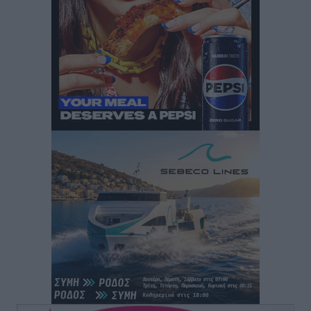
Στη Λέρο ο πρόεδρος του ΠΑΣΟΚ Νίκος Ανδρουλάκης
Τοπικές Ειδήσεις
•
πριν 2 ώρες
Στα 2-2,35 GW ο στόχος για τα πρώτα υπεράκτια
αιολικά πάρκα που θα λειτουργήσουν στη χώρα μας
Ειδήσεις
•
πριν 3 ώρες
Η Ελλάδα κρατά το τουριστικό momentum, παρά τις
γεωπολιτικές αναταράξεις
Ειδήσεις
•
πριν 3 ώρες
Σε κόκκινο συναγερμό επτά Περιφέρειες – Οι οδηγίες
της Πολιτικής Προστασίας και ο Χάρτης Πρόβλεψης
Πυρκαγιάς
Ειδήσεις
•
πριν 4 ώρες
ΑΑΔΕ: Αυξάνονται οι «καρφωτές» για φοροδιαφυγή