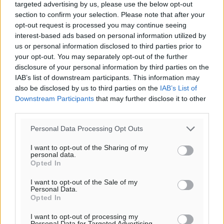
targeted advertising by us, please use the below opt-out
Για την μερική αναπαραγωγή της είδησης από άλλες
section to confirm your selection. Please note that after your
ιστοσελίδες είναι απαραίτητη η χρήση του παρακάτω
opt-out request is processed you may continue seeing
interest-based ads based on personal information utilized by
παρεχόμενου συνδέσμου παραπομπής προς το άρθρο
us or personal information disclosed to third parties prior to
της Δημοκρατικής.
your opt-out. You may separately opt-out of the further
disclosure of your personal information by third parties on the
IAB’s list of downstream participants. This information may
also be disclosed by us to third parties on the
IAB’s List of
Downstream Participants
that may further disclose it to other
third parties.
o καιρός τώρα:
29
°
Personal Data Processing Opt Outs
αίθριος καιρός
I want to opt-out of the Sharing of my
57
%
personal data.
Opted In
13
km/h
ΒΔ
I want to opt-out of the Sale of my
30
31
Personal Data.
°/
°
Opted In
06:20
20:04
I want to opt-out of processing my
Personal Data for Targeted Advertising.