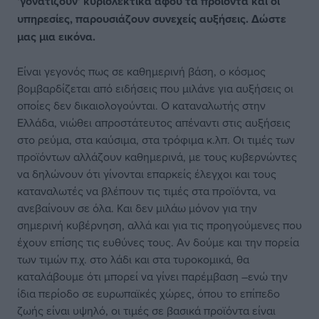
‘γονατίζουν’ κυριολεκτικά αφού τα προϊόντα και οι
υπηρεσίες, παρουσιάζουν συνεχείς αυξήσεις. Δώστε
μας μια εικόνα.
Είναι γεγονός πως σε καθημερινή βάση, ο κόσμος
βομβαρδίζεται από ειδήσεις που μιλάνε για αυξήσεις οι
οποίες δεν δικαιολογούνται. Ο καταναλωτής στην
Ελλάδα, νιώθει απροστάτευτος απέναντι στις αυξήσεις
στο ρεύμα, στα καύσιμα, στα τρόφιμα κ.λπ. Οι τιμές των
προϊόντων αλλάζουν καθημερινά, με τους κυβερνώντες
να δηλώνουν ότι γίνονται επαρκείς έλεγχοι και τους
καταναλωτές να βλέπουν τις τιμές στα προϊόντα, να
ανεβαίνουν σε όλα. Και δεν μιλάω μόνον για την
σημερινή κυβέρνηση, αλλά και για τις προηγούμενες που
έχουν επίσης τις ευθύνες τους. Αν δούμε και την πορεία
των τιμών π.χ. στο λάδι και στα τυροκομικά, θα
καταλάβουμε ότι μπορεί να γίνει παρέμβαση –ενώ την
ίδια περίοδο σε ευρωπαϊκές χώρες, όπου το επίπεδο
ζωής είναι υψηλό, οι τιμές σε βασικά προϊόντα είναι