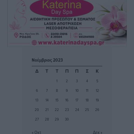
– Στο μικροσκόπιο τουριστικοί προορισμοί, ταμειακές
και συναλλαγές POS
Ειδήσεις
•
πριν 4 ώρες
Δημόσιο: Το νέο καθεστώς επιλογής προϊσταμένων, τι
προβλέπει το νομοσχέδιο του Υπ. Εσωτερικών
Ειδήσεις
•
πριν 4 ώρες
Νοέμβριος 2023
Ποιες κατηγορίες καταστημάτων συγκεντρώνουν τη
Δ
Τ
Τ
Π
Π
Σ
Κ
μεγαλύτερη κίνηση
1
2
3
4
5
Ειδήσεις
•
πριν 4 ώρες
6
7
8
9
10
11
12
Αστυπάλαια: Το φως που μένει αναμμένο στο κάστρο
13
14
15
16
17
18
19
Τοπικές Ειδήσεις
•
πριν 4 ώρες
20
21
22
23
24
25
26
27
28
29
30
Τουρισμός: «Φτωχός συγγενής κάμπινγκ και
τροχόσπιτα
« Οκτ
Δεκ »