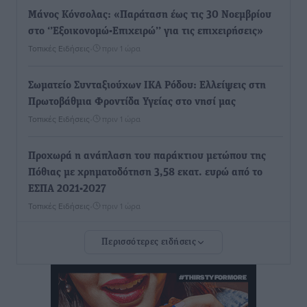
Μάνος Κόνσολας: «Παράταση έως τις 30 Νοεμβρίου
στο ‘’Εξοικονομώ-Επιχειρώ’’ για τις επιχειρήσεις»
Τοπικές Ειδήσεις
•
πριν 1 ώρα
Σωματείο Συνταξιούχων ΙΚΑ Ρόδου: Ελλείψεις στη
Πρωτοβάθμια Φροντίδα Υγείας στο νησί μας
Τοπικές Ειδήσεις
•
πριν 1 ώρα
Προχωρά η ανάπλαση του παράκτιου μετώπου της
Πόθιας με χρηματοδότηση 3,58 εκατ. ευρώ από το
ΕΣΠΑ 2021-2027
Τοπικές Ειδήσεις
•
πριν 1 ώρα
Περισσότερες ειδήσεις
Την Παρασκευή 21 Αυγούστου η τελετή εγκαινίων
του νέου Περιφερειακού Πολυδύναμου Ιατρείου
Γενναδίου παρουσία του Άδωνι Γεωργιάδη
Τοπικές Ειδήσεις
•
πριν 2 ώρες