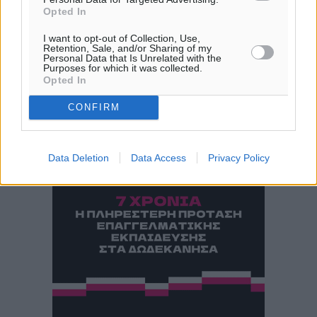
πρόγνωση:
Opted In
31
°
ΤΡ
I want to opt-out of Collection, Use,
Retention, Sale, and/or Sharing of my
28
°
Personal Data that Is Unrelated with the
Purposes for which it was collected.
ΤΕ
Opted In
29
°
ΠΕ
CONFIRM
30
°
ΠΑ
Data Deletion
Data Access
Privacy Policy