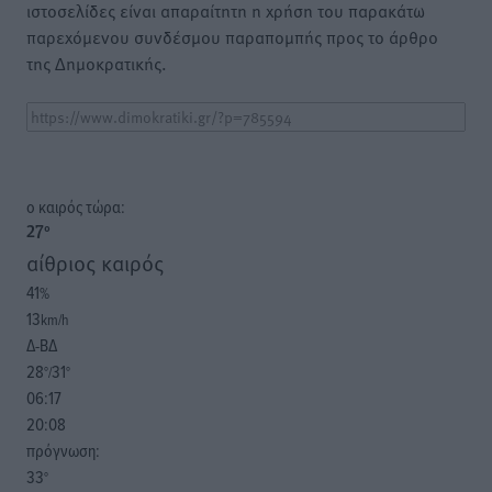
ιστοσελίδες είναι απαραίτητη η χρήση του παρακάτω
παρεχόμενου συνδέσμου παραπομπής προς το άρθρο
της Δημοκρατικής.
o καιρός τώρα:
27
°
αίθριος καιρός
41
%
13
km/h
Δ-ΒΔ
28
31
°/
°
06:17
20:08
πρόγνωση:
33
°