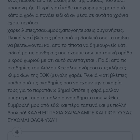
ενός παιδιού από τις ακαδημίες της ομάδας που είσαι
προπονητής. Πικρή γιατί κάθε αποχωρισμος μετά από
κάποια χρόνια πονάει,ειδικά αν μέσα σε αυτά τα χρόνια
έχετε περάσει
χαρές,λύπες,τσακωμούς,απογοητεύσεις,συγκινήσεις.
Γλυκιά γιατί βλέπεις μέσα από τη δουλειά σου τα παιδια
να βελτιώνονται και από το τίποτα να δημιουργείς κάτι
ειδικά με τις συνθήκες που έχουμε σαν μια τοπική ομάδα
μικρού χωριού με ότι αυτό συνεπάγεται.. Παιδί από τις
ακαδημίες του Αιόλου Κεφαλου ανάμεσα στις κλήσεις
κλιμακίων της ΕΟΚ (μεγάλη χαρά). Γλυκιά γιατί βλέπεις
παιδια από τις ακαδημίες σου να έχουν την ευκαιρία
τους για το παραπάνω βήμα! Οπότε η χαρά μαλλον
υπερτερεί από τα πολλά συναισθήματα που νιώθω..
Συμβουλή μου από εδώ και πέρα ταπεινά και με πολλή
δουλειά! ΚΑΛΗ ΕΠΙΤΥΧΙΑ ΧΑΡΑΛΑΜΠΕ ΚΑΙ ΓΙΩΡΓΟ ΣΑΣ
ΕΥΧΟΜΑΙ ΟΛΟΨΥΧΑ”!