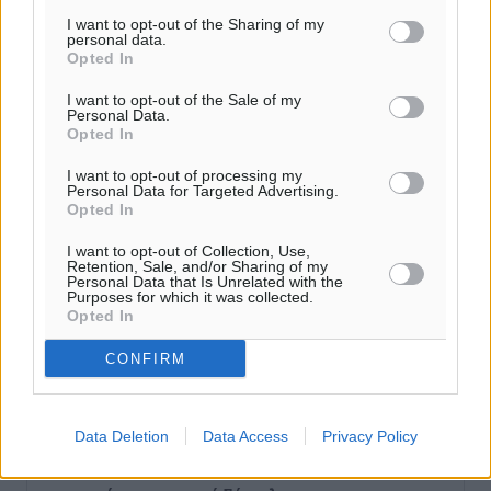
I want to opt-out of the Sharing of my
Ροή ειδήσεων
personal data.
Opted In
I want to opt-out of the Sale of my
Ερώτηση Μπελέρη σε Κομισιόν για τη δημιουργία
Personal Data.
«σύγχρονου Ευρωπαϊκού Ταμείου Αντιμετώπισης
Opted In
Φυσικών Καταστροφών»
I want to opt-out of processing my
Ειδήσεις
•
πριν 53 λεπτά
Personal Data for Targeted Advertising.
Opted In
Έκκληση γονέων για να λειτουργήσει ο
I want to opt-out of Collection, Use,
Retention, Sale, and/or Sharing of my
Βρεφονηπιακός Σταθμός Κάσου
Personal Data that Is Unrelated with the
Τοπικές Ειδήσεις
Purposes for which it was collected.
•
πριν 55 λεπτά
Opted In
Ακρίβεια: Σημαντικές οι διατακτικές σίτισης για 3
CONFIRM
στους 4 εργαζομένους
Ειδήσεις
•
πριν 58 λεπτά
Data Deletion
Data Access
Privacy Policy
Κινητοποίηση της Πυροσβεστικής στην Κάρπαθο, για