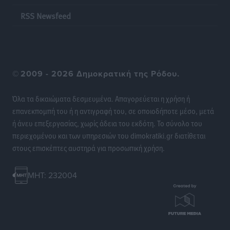
Ειδήσεις
•
πριν 18 ώρες
RSS Newsfeed
Κάρπαθος: Το πιο υποτιμημένο νησί είναι ένας
κρυφός παράδεισος στα Δωδεκάνησα
Τοπικές Ειδήσεις
•
πριν 19 ώρες
©
2009 - 2026 Δημοκρατική της Ρόδου.
Ο Λαμπρος Φισφής στη Ρόδο στις 21 Σεπτεμβρίου
Όλα τα δικαιώματα δεσμευμένα. Απαγορεύεται η χρήση ή
Πολιτιστικά
•
πριν 19 ώρες
επανεκπομπή του ή η αντιγραφή του, σε οποιοδήποτε μέσο, μετά
ή άνευ επεξεργασίας, χωρίς άδεια του εκδότη. Το σύνολο του
ΚΑΕ Κολοσσός: Αντίστροφη μέτρηση για την
περιεχομένου και των υπηρεσιών του dimokratiki.gr διατίθεται
προετοιμασία
στους επισκέπτες αυστηρά για προσωπική χρήση.
Αθλητικά
•
πριν 20 ώρες
MHT: 232004
Εθνική Παίδων: Με Χριστοδούλου στο Ευρωμπάσκετ
Αθλητικά
•
πριν 20 ώρες
Το HUNDRED άνοιξε τις πόρτες του στην πλατεία