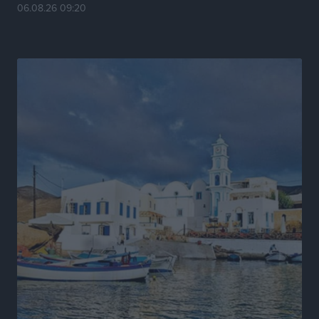
06.08.26 09:20
Το νησί που κόλλησε σε μια θέση γραμματέα
Δημο-Κρίσεις
•
πριν 2 ώρες
Έτος – ορόσημο το 2025 για δωρεές οργάνων στην
Ελλάδα
Ειδήσεις
•
πριν 15 ώρες
Ο.Φ. Ιστρίου: Καρέ ανανεώσεων σε άξονα και
μετόπισθεν
Αθλητικά
•
πριν 16 ώρες
Επικός Εργκίν Αταμάν στη Σύμη: Έσπασε πιάτα μέχρι
και στο κεφάλι του σε εστιατόριο ακούγοντας Άννα
Βίσση
Τοπικές Ειδήσεις
•
πριν 16 ώρες
Στο Επιμελητήριο Δωδεκανήσου σήμερα ο Πρέσβης