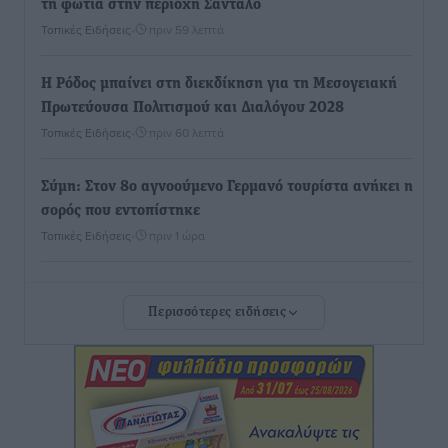
τη φωτιά στην περιοχή Σάνταλο
Τοπικές Ειδήσεις
•
πριν 59 λεπτά
Η Ρόδος μπαίνει στη διεκδίκηση για τη Μεσογειακή
Πρωτεύουσα Πολιτισμού και Διαλόγου 2028
Τοπικές Ειδήσεις
•
πριν 60 λεπτά
Σύμη: Στον 8ο αγνοούμενο Γερμανό τουρίστα ανήκει η
σορός που εντοπίστηκε
Τοπικές Ειδήσεις
•
πριν 1 ώρα
Η σιωπηρή παράταση του Ταμείου Ανάκαμψης για
Περισσότερες ειδήσεις
την Ελλάδα
Ειδήσεις
•
πριν 1 ώρα
Το εκλογικό ρολόι του Μαξίμου χτυπά τέλη Μαΐου του
2027
Τοπικές Ειδήσεις
•
πριν 2 ώρες