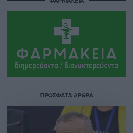
ΦΑΡΜΑΚΕΙΑ
Ρεπορτάζ
•
πριν 2 ώρες
Στο Μονομελές Πρωτοδικείο Ρόδου παραπέμφθηκε η
υπόθεση της γυναίκας που βρέθηκε παντρεμένη με 2
άνδρες χωρίς να το γνωρίζει
Ρεπορτάζ
•
πριν 2 ώρες
Ψυχικά ασθενής κρίθηκε ο 26χρονος που
κατηγορείται για το μπαράζ κλοπών στη Μεσαιωνική
Πόλη
Ρεπορτάζ
•
πριν 2 ώρες
ΠΡΟΣΦΑΤΑ ΑΡΘΡΑ
Δικαίωση επιχειρηματία της Καρπάθου θύματος
συκοφαντικής δυσφήμησης
Ρεπορτάζ
•
πριν 2 ώρες
Β. Καρνάβας: Το ΠΑΣΟΚ οργανώνεται από τώρα για