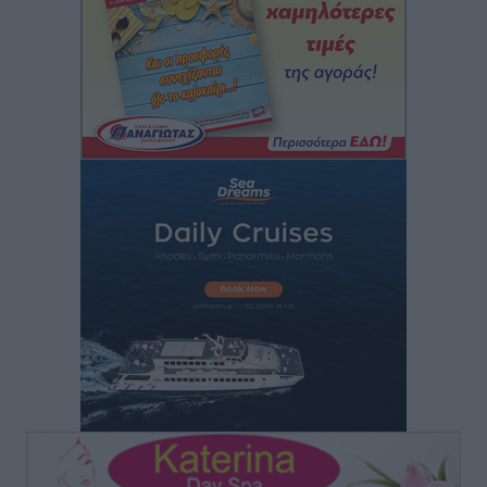
ΦΟΔΣΑ Νοτίου Αιγαίου: «Δεν ζητάμε ασυλία – ζητάμε
θεσμική προστασία της αυτοδιοίκησης»
Τοπικές Ειδήσεις
•
πριν 2 ώρες
Στη διαδικασία της απευθείας διαπραγμάτευσης ο
Δήμος Ρόδου για τη ναυαγοσωστική κάλυψη των
παραλιών
Τοπικές Ειδήσεις
•
πριν 2 ώρες
Στο Αυτόφωρο 47χρονος που φέρεται να απείλησε τη
70χρονη μητέρα του όταν εκείνη αρνήθηκε να του
δώσει χρήματα για ναρκωτικά
Τοπικές Ειδήσεις
•
πριν 2 ώρες
Ασφαλιστικά μέτρα από το Ελληνικό Δημόσιο κατά
του 39χρονου για τις δολιοφθορές στο Radar