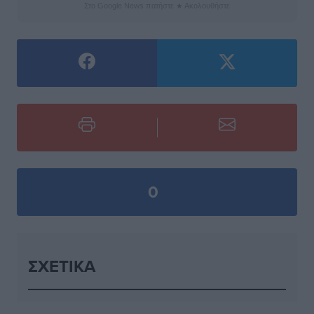
Στο Google News πατήστε ★ Ακολουθήστε
0
ΣΧΕΤΙΚΆ