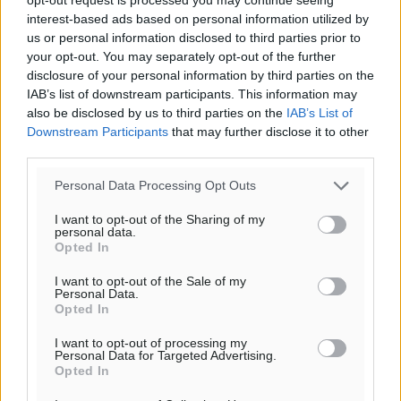
Ροή ειδήσεων
interest-based ads based on personal information utilized by
us or personal information disclosed to third parties prior to
your opt-out. You may separately opt-out of the further
Αποκαλυπτήρια για την «Ατζέντα 2030» από το βήμα
disclosure of your personal information by third parties on the
της ΔΕΘ
IAB’s list of downstream participants. This information may
Ειδήσεις
•
πριν 48 λεπτά
also be disclosed by us to third parties on the
IAB’s List of
Downstream Participants
that may further disclose it to other
third parties.
Από την παράδοση της Ρόδου στα ερευνητικά
εργαστήρια: Το μελεκούνι αποκτά διεθνές
Personal Data Processing Opt Outs
επιστημονικό ενδιαφέρον
Πολιτιστικά
•
πριν 1 ώρα
I want to opt-out of the Sharing of my
personal data.
Opted In
Επίσκεψη θα πραγματοποιήσει στη Λέρο τον
I want to opt-out of the Sale of my
Σεπτέμβριο η Όλγα Κεφαλογιάννη
Personal Data.
Τοπικές Ειδήσεις
•
πριν 2 ώρες
Opted In
I want to opt-out of processing my
Personal Data for Targeted Advertising.
Γιώργος Χατζημάρκος: Στηρίζουμε τις εκδηλώσεις
Opted In
που γίνονται στα νησιά μας γιατί ο πολιτισμός είναι
δικαίωμα όλων και δύναμη ζωής