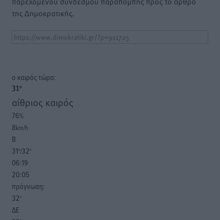
παρεχόμενου συνδέσμου παραπομπής προς το άρθρο
της Δημοκρατικής.
o καιρός τώρα:
31
°
αίθριος καιρός
76
%
8
km/h
Β
31
32
°/
°
06:19
20:05
πρόγνωση:
32
°
ΔΕ