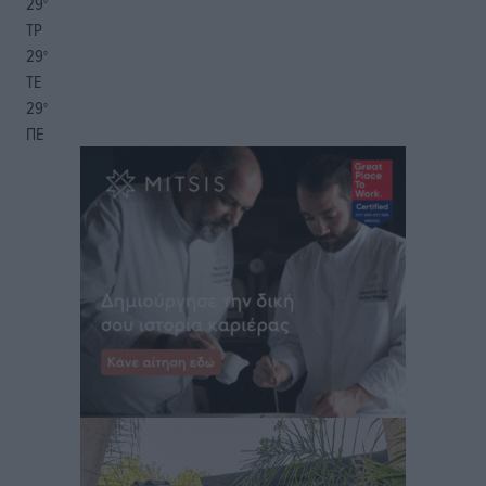
29
°
ΤΡ
29
°
ΤΕ
29
°
ΠΕ