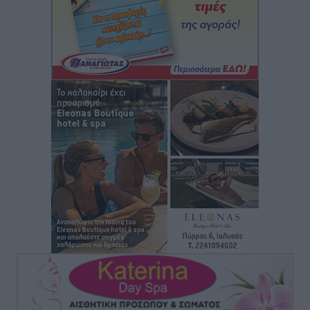
Δύο νέοι ξενώνες παραδόθηκαν στις Ένοπλες
Δυνάμεις στη νήσο Ρω
Τοπικές Ειδήσεις
•
πριν 4 ώρες
Συνεχίζεται η έξοδος του Αυγούστου – Πάνω από
34.000 αναχωρούν σήμερα μόνο από τον Πειραιά
Ειδήσεις
•
πριν 5 ώρες
Μόνιμες θέσεις στους παιδικούς σταθμούς: Οι
προϋποθέσεις, η 24μηνη εμπειρία και οι προθεσμίες
για τους δήμους
Τοπικές Ειδήσεις
•
πριν 5 ώρες
Δεύτερη πηγή εισοδήματος για τους επαγγελματίες
ψαράδες ο αλιευτικός τουρισμός
Ειδήσεις
•
πριν 5 ώρες