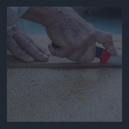
Κ. Σπανός: Παρά την αυξημένη τουριστική κίνηση, η
αγορά της Ρόδου κινείται κάτω από τις προσδοκίες
Ρεπορτάζ
•
πριν 6 ώρες
Ο λαγοκέφαλος βρήκε επιτέλους τιμή, μένει να βρεθεί
και σχέδιο
Δημο-Κρίσεις
•
πριν 6 ώρες
Το ΠΑΣΟΚ στα Δωδεκάνησα ψάχνει έξι και του
περισσεύουν 14
Δημο-Κρίσεις
•
πριν 6 ώρες
Η Ροδιακή Επαυλη περιμένει ακόμα να βρεθεί κάποιος
να την αναλάβει
Δημο-Κρίσεις
•
πριν 6 ώρες