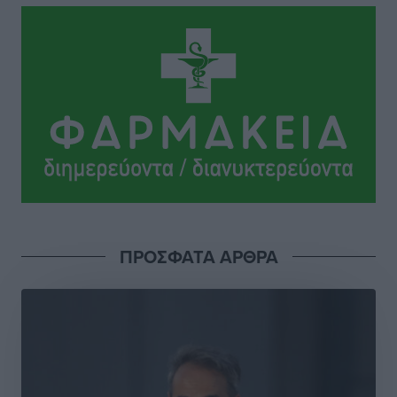
Το νέο Ειδικό Χωροταξικό για τον Τουρισμό
ξανασχεδιάζει τον επενδυτικό χάρτη της Ρόδου
Τοπικές Ειδήσεις
•
πριν 6 ώρες
Γιάννης Βασιλάκης: «Η Πρωτοβάθμια Φροντίδα
Υγείας πρέπει να φτάνει σε κάθε γωνιά – Ενισχύουμε
τις δομές, δεν τις αποδυναμώνουμε»
Συνεντεύξεις
•
πριν 6 ώρες
Ιδρυμα Ωνάση: Το όραμα πίσω από τα δύο νέα
ΠΡΟΣΦΑΤΑ ΑΡΘΡΑ
σχολεία της Ρόδου
Συνεντεύξεις
•
πριν 6 ώρες
Μιχάλης Χουρδάκης: «Η χώρα χρειάζεται μια
αξιόπιστη εναλλακτική κυβερνητική πρόταση»
Συνεντεύξεις
•
πριν 6 ώρες