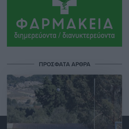
ΚΑΕ Κολοσσός: Αντίστροφη μέτρηση για την
προετοιμασία
Αθλητικά
•
πριν 3 ώρες
Εθνική Παίδων: Με Χριστοδούλου στο Ευρωμπάσκετ
Αθλητικά
•
πριν 4 ώρες
Το HUNDRED άνοιξε τις πόρτες του στην πλατεία
ΠΡΟΣΦΑΤΑ ΑΡΘΡΑ
Χαρίτου
Τοπικές Ειδήσεις
•
πριν 4 ώρες
Α.Σ. Ρόδος: Κάλεσμα στον κόσμο στην σημερινή…
πρώτη
Αθλητικά
•
πριν 4 ώρες
Βαγγέλης Χοσάδας: «Στόχος είναι πάντα ο
πρωταθλητισμός»