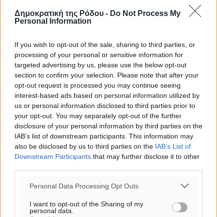
Δημοκρατική της Ρόδου -
Do Not Process My
Personal Information
If you wish to opt-out of the sale, sharing to third parties, or
processing of your personal or sensitive information for
targeted advertising by us, please use the below opt-out
section to confirm your selection. Please note that after your
opt-out request is processed you may continue seeing
interest-based ads based on personal information utilized by
us or personal information disclosed to third parties prior to
your opt-out. You may separately opt-out of the further
disclosure of your personal information by third parties on the
Υπενθύμιση:
IAB’s list of downstream participants. This information may
also be disclosed by us to third parties on the
IAB’s List of
Downstream Participants
that may further disclose it to other
Για την μερική αναπαραγωγή της είδησης από άλλες
third parties.
ιστοσελίδες είναι απαραίτητη η χρήση του παρακάτω
παρεχόμενου συνδέσμου παραπομπής προς το άρθρο
Personal Data Processing Opt Outs
της Δημοκρατικής.
I want to opt-out of the Sharing of my
personal data.