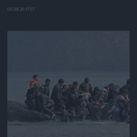
Τοπικές Ειδήσεις
•
πριν 5 ώρες
05.08.26 17:37
The Lexicon of Greek Hospitality: Μια πρωτοβουλία
της ΠΟΞ που μετατρέπει την ελληνική γλώσσα σε
αυθεντική εμπειρία φιλοξενίας
Τοπικές Ειδήσεις
•
πριν 6 ώρες
Μάνος Κόνσολας: «Να διευκολυνθούν οι πολίτες που
έχουν παλαιού τύπου ταυτότητες σε ισχύ στην
έκδοση διαβατηρίου»
Τοπικές Ειδήσεις
•
πριν 6 ώρες
“Τουρισμός για Όλους 2026-2027”: Ξεκινούν σήμερα
οι αιτήσεις
Ειδήσεις
•
πριν 6 ώρες
Πλεύρης: Καμία εξέταση ασύλου, τον μαζεύεις και
άμεση επιστροφή πίσω αν έχουμε στην Ελλάδα