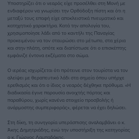
Υποστηρίζει ότι ο νεαρός είχε προσέλθει στη Μονή με
ενδιαφέρον να γνωρίσει την Ορθόδοξη πίστη και ότι η
μεταξύ τους επαφή είχε αποκλειστικά πνευματικό και
κατηχητικό χαρακτήρα. Κατά την απολογία του,
χρησιμοποίησε λάδι από το καντήλι της Παναγίας
προκειμένου να τον σταυρώσει στο μέτωπο, στα χέρια
και στην πλάτη, οπότε και διαπίστωσε ότι ο επισκέπτης
εμφάνιζε έντονα εκζέματα στο σώμα.
Ο ιερέας ισχυρίζεται ότι πρότεινε στον τουρίστα να τον
αλείψει με θεραπευτικό λάδι στα σημεία όπου υπήρχε
ερεθισμός και ότι ο ίδιος ο νεαρός δέχθηκε πρόθυμα. «Η
διαδικασία έγινε παρουσία ανοιχτής πόρτας και
παραθύρου, χωρίς κανένα στοιχείο προσβολής ή
ανάρμοστης συμπεριφοράς», φέρεται να έχει δηλώσει.
Στη δίκη, τη συνηγορία υπεράσπισης αναλαμβάνει ο κ.
Άκης Δημητριάδης, ενώ την υποστήριξη της κατηγορίας
ο κ. Γιώργος Λαμπαδάκης.