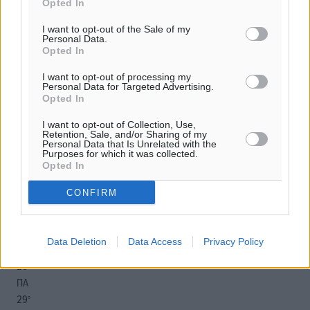
Opted In
I want to opt-out of the Sale of my
Personal Data.
Opted In
o καιρός τώρα:
I want to opt-out of processing my
29
°
Personal Data for Targeted Advertising.
αίθριος καιρός
Opted In
83
%
I want to opt-out of Collection, Use,
16
km/h
Retention, Sale, and/or Sharing of my
Personal Data that Is Unrelated with the
Δ-ΒΔ
Purposes for which it was collected.
29
29
°/
Opted In
°
06:16
CONFIRM
20:09
πρόγνωση:
33
°
Data Deletion
Data Access
Privacy Policy
ΠΕ
28
°
ΠΑ
29
°