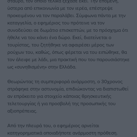
σταυρό, τον οποίο τελικά ξέχασε εκεί. Την επομένη,
ύστερα από επικοινωνία με τον ιερέα, επέστρεψε
προκειμένου να τον παραλάβει. Σύμφωνα πάντα με την
καταγγελία, ο εφημέριος του πρότεινε να τον
συνοδεύσει σε δωμάτιο επισκεπτών, με το πρόσχημα ότι
ήθελε να του κάνει ένα δώρο. Εκεί, διατείνεται ο
τουρίστας, του ζητήθηκε να αφαιρέσει μέρος των
ρούχων του, καθώς, όπως φέρεται να του ειπώθηκε, θα
τον άλειφε με λάδι, μια πρακτική που του παρουσιάστηκε
ως «συνηθισμένη» στην Ελλάδα.
Θεωρώντας τη συμπεριφορά ανάρμοστη, ο 30χρονος
στράφηκε στην αστυνομία, επιδιώκοντας να διαπιστωθεί
αν επρόκειτο για στοιχείο κάποιας θρησκευτικής
τελετουργίας ή για προσβολή της προσωπικής του
αξιοπρέπειας.
Από την πλευρά του, ο εφημέριος αρνείται
κατηγορηματικά οποιαδήποτε ανάρμοστη πρόθεση.