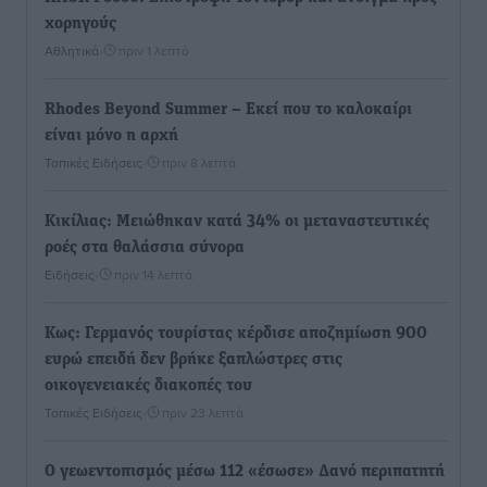
χορηγούς
Αθλητικά
•
πριν 1 λεπτό
Rhodes Beyond Summer – Εκεί που το καλοκαίρι
είναι μόνο η αρχή
Τοπικές Ειδήσεις
•
πριν 8 λεπτά
Κικίλιας: Μειώθηκαν κατά 34% οι μεταναστευτικές
ροές στα θαλάσσια σύνορα
Ειδήσεις
•
πριν 14 λεπτά
Κως: Γερμανός τουρίστας κέρδισε αποζημίωση 900
ευρώ επειδή δεν βρήκε ξαπλώστρες στις
οικογενειακές διακοπές του
Τοπικές Ειδήσεις
•
πριν 23 λεπτά
Ο γεωεντοπισμός μέσω 112 «έσωσε» Δανό περιπατητή