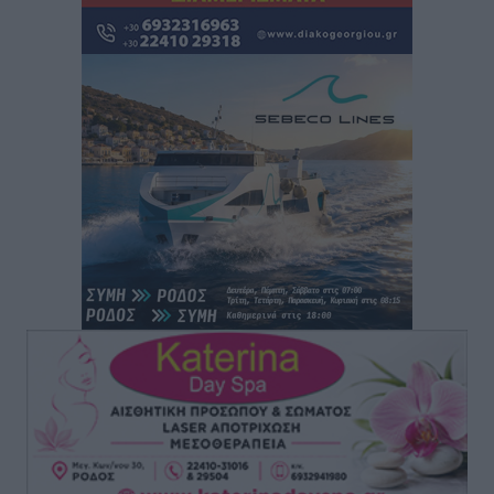
Αναγέννηση Ασφενδιού: Με Ζαχαρία Ήλιο κάτω από
τα δοκάρια
Αθλητικά
•
πριν 1 ώρα
Κατταβιά: Πρόεδρος ο Μανώλης Φραντζής, απέκτησε
τον νεαρό Καρακασιάν
Αθλητικά
•
πριν 1 ώρα
Ιάλυσος: Ένας Οικονομίδης στο… Οικονομίδειο!
Αθλητικά
•
πριν 1 ώρα
Ηρακλής Μαριτσών: “Πρώτη” με δύο ακόμα
παρόντες, πάει κανονικά στον Σωτήρα
Αθλητικά
•
πριν 1 ώρα
Ανατροπές στη Δημοτική Επιτροπή Ρόδου μετά την