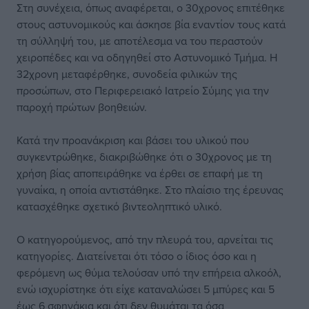
Στη συνέχεια, όπως αναφέρεται, ο 30χρονος επιτέθηκε
στους αστυνομικούς και άσκησε βία εναντίον τους κατά
τη σύλληψή του, με αποτέλεσμα να του περαστούν
χειροπέδες και να οδηγηθεί στο Αστυνομικό Τμήμα. Η
32χρονη μεταφέρθηκε, συνοδεία φιλικών της
προσώπων, στο Περιφερειακό Ιατρείο Σύμης για την
παροχή πρώτων βοηθειών.
Κατά την προανάκριση και βάσει του υλικού που
συγκεντρώθηκε, διακριβώθηκε ότι ο 30χρονος με τη
χρήση βίας αποπειράθηκε να έρθει σε επαφή με τη
γυναίκα, η οποία αντιστάθηκε. Στο πλαίσιο της έρευνας
κατασχέθηκε σχετικό βιντεοληπτικό υλικό.
Ο κατηγορούμενος, από την πλευρά του, αρνείται τις
κατηγορίες. Διατείνεται ότι τόσο ο ίδιος όσο και η
φερόμενη ως θύμα τελούσαν υπό την επήρεια αλκοόλ,
ενώ ισχυρίστηκε ότι είχε καταναλώσει 5 μπύρες και 5
έως 6 σφηνάκια και ότι δεν θυμάται τα όσα