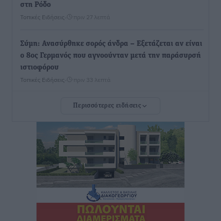
στη Ρόδο
Τοπικές Ειδήσεις
•
πριν 27 λεπτά
Σύμη: Ανασύρθηκε σορός άνδρα – Εξετάζεται αν είναι
ο 8ος Γερμανός που αγνοούνταν μετά την παράσυρσή
ιστιοφόρου
Τοπικές Ειδήσεις
•
πριν 33 λεπτά
Περισσότερες ειδήσεις
Ερώτηση στην Ευρωπαϊκή Επιτροπή για τις
αλλεπάλληλες πυρκαγιές που ξεσπούν από μονάδες
ανακύκλωσης και ΧΥΤΑ και την επικίνδυνη έκθεση
σε καρκινογόνες τοξικές ουσίες
Ειδήσεις
•
πριν 37 λεπτά
Συλλυπητήριο μήνυμα του Δημάρχου Ρόδου
Αλέξανδρου Κολιάδη για την απώλεια του Θοδωρή
Παπαθεοδώρου
Τοπικές Ειδήσεις
•
πριν 40 λεπτά